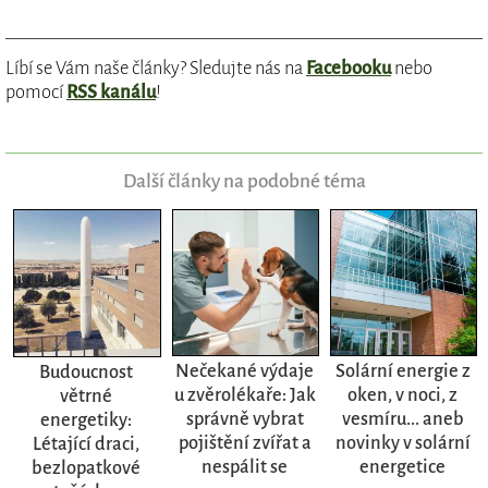
Líbí se Vám naše články? Sledujte nás na
Facebooku
nebo
pomocí
RSS kanálu
!
Další články na podobné téma
Nečekané výdaje
Solární energie z
Budoucnost
u zvěrolékaře: Jak
oken, v noci, z
větrné
správně vybrat
vesmíru... aneb
energetiky:
pojištění zvířat a
novinky v solární
Létající draci,
nespálit se
energetice
bezlopatkové