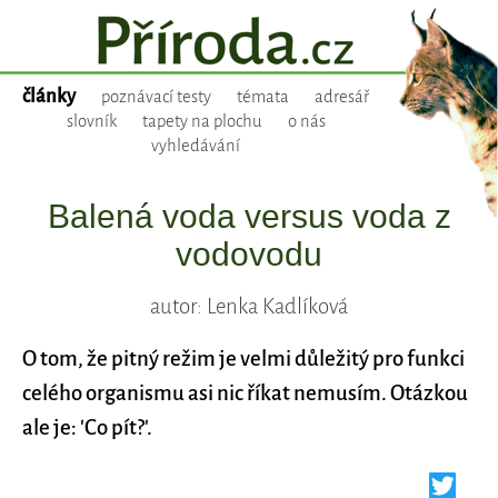
články
poznávací testy
témata
adresář
slovník
tapety na plochu
o nás
vyhledávání
Balená voda versus voda z
vodovodu
autor: Lenka Kadlíková
O tom, že pitný režim je velmi důležitý pro funkci
celého organismu asi nic říkat nemusím. Otázkou
ale je: 'Co pít?'.