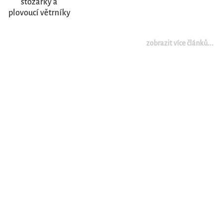
stožárky a
plovoucí větrníky
zobrazit více článků...