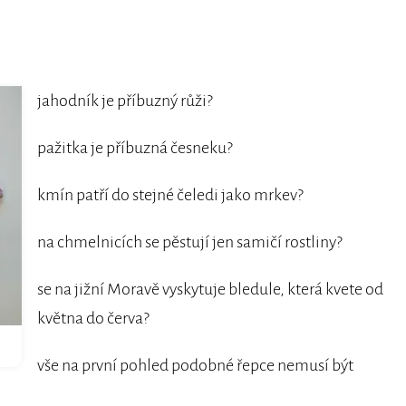
jahodník je příbuzný růži?
pažitka je příbuzná česneku?
kmín patří do stejné čeledi jako mrkev?
na chmelnicích se pěstují jen samičí rostliny?
se na jižní Moravě vyskytuje bledule, která kvete od
května do červa?
vše na první pohled podobné řepce nemusí být