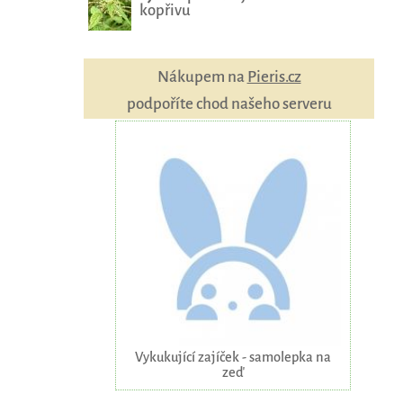
kopřivu
Nákupem na
Pieris.cz
podpoříte chod našeho serveru
Vykukující zajíček - samolepka na
zeď