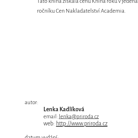
Tato kniha získala cenu Kniha roku v jeden
ročníku Cen Nakladatelství Academia.
autor:
Lenka Kadlíková
email:
lenka@priroda.cz
web:
http://www.priroda.cz
datum vydání: