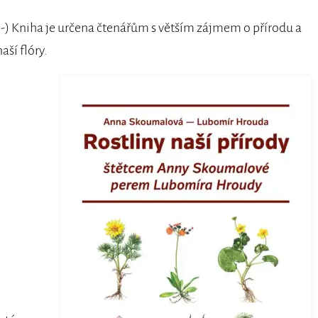
:-) Kniha je určena čtenářům s větším zájmem o přírodu a
ší flóry.