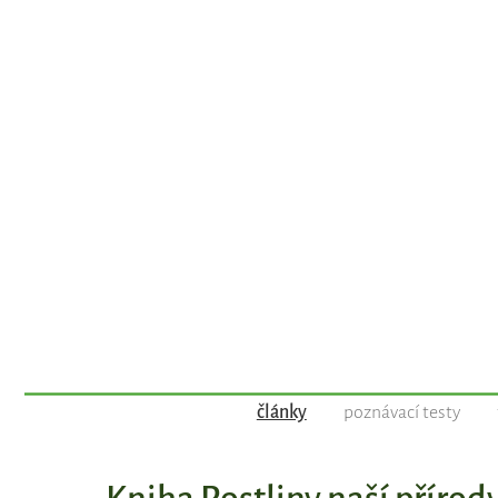
články
poznávací testy