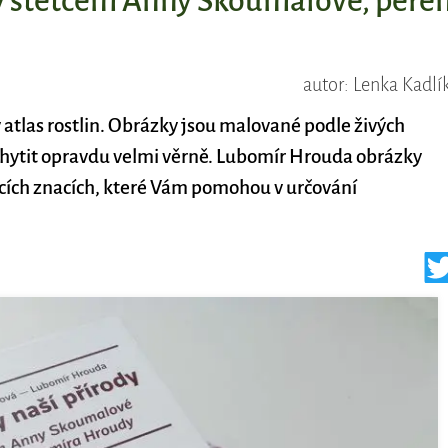
dy štětcem Anny Skoumalové, pere
autor: Lenka Kadlí
 atlas rostlin. Obrázky jsou malované podle živých
achytit opravdu velmi věrně. Lubomír Hrouda obrázky
vacích znacích, které Vám pomohou v určování