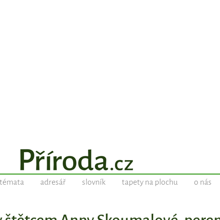
témata
adresář
slovník
tapety na plochu
o nás