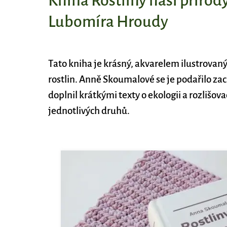
Kniha Rostliny naší příro
Lubomíra Hroudy
Tato kniha je krásný, akvarelem ilustrovaný
rostlin. Anně Skoumalové se je podařilo z
doplnil krátkými texty o ekologii a rozlišo
jednotlivých druhů.