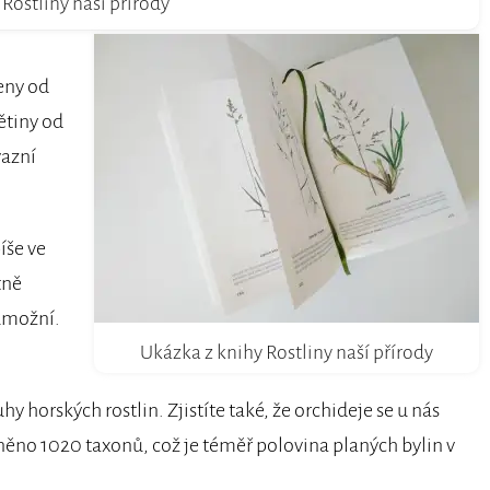
Rostliny naší přírody
eny od
ětiny od
vazní
íše ve
tně
umožní.
Ukázka z knihy Rostliny naší přírody
horských rostlin. Zjistíte také, že orchideje se u nás
něno 1020 taxonů, což je téměř polovina planých bylin v