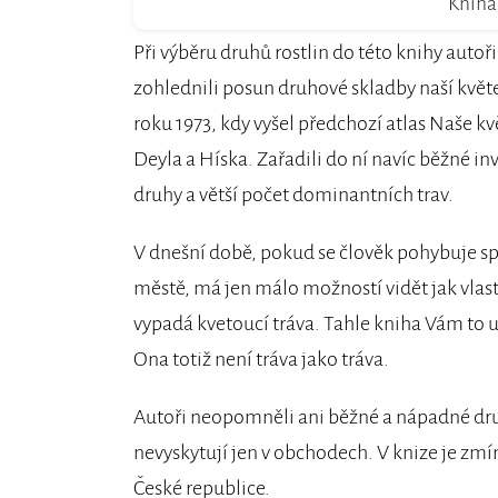
Kniha 
Při výběru druhů rostlin do této knihy autoři
zohlednili posun druhové skladby naší květ
roku 1973, kdy vyšel předchozí atlas Naše kv
Deyla a Híska. Zařadili do ní navíc běžné in
druhy a větší počet dominantních trav.
V dnešní době, pokud se člověk pohybuje sp
městě, má jen málo možností vidět jak vlas
vypadá kvetoucí tráva. Tahle kniha Vám to 
Ona totiž není tráva jako tráva.
Autoři neopomněli ani běžné a nápadné druhy 
nevyskytují jen v obchodech. V knize je zmí
České republice.