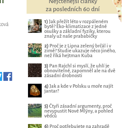
m
Nejčtenější články
za posledních 60 dní
1)
Jak přežít léto v rozpáleném
ková
bytě? Eko-klimatizace z jedné
osušky a základní fyziky, kterou
znaly už naše prababičky
2)
Proč je z Lipna zelený brčál i v
zimě? Studie ukazuje něco jiného,
než říká hejtman Kuba
3)
Pan Rajchl si myslí, že uhlí je
obnovitelné, zapomněl ale na dvě
zásadní drobnosti
4)
Jak a kde v Polsku u moře najít
jantar?
5)
Čtyři zásadní argumenty, proč
nevypustit Nové Mlýny, a pohled
vědců
6)
Proč potřebujete na zahradě