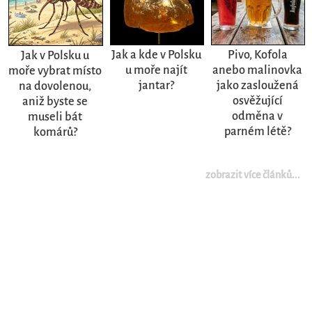
Jak a kde v Polsku
Pivo, Kofola
Jak v Polsku u
u moře najít
anebo malinovka
moře vybrat místo
jantar?
jako zasloužená
na dovolenou,
osvěžující
aniž byste se
odměna v
museli bát
parném létě?
komárů?
zobrazit více článků...