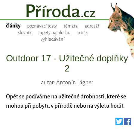
články
poznávací testy
témata
adresář
slovník
tapety na plochu
o nás
vyhledávání
Outdoor 17 - Užitečné doplňky
2
autor: Antonín Lágner
Opět se podíváme na užitečné drobnosti, které se
mohou při pobytu v přírodě nebo na výletu hodit.