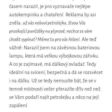
časem narazil, je pro vyznavače nejlépe
autokempinku a chataření. Reklama by asi
zněla:
už vás nebaví petrolejka, štvou Vás
praskající punčošky na plynové, nechce se vám
chodit vypínat? Méme tu pro vás řešení.
Ale teď
vážně: Narazil jsem na závěsnou bateriovou
lampu, která má velkou výbojkovou zářivku.
A co je zajímavé, má dálkový ovladač. Tedy
ideální na svícení, bezpečná a dá se rozsvěcet
i na dálku. Už se tedy nemusíte bát, že se v
temné místnosti večer přerazíte dřív než než
se Vám podaří najít petrolejku a něco na její
zapálení.