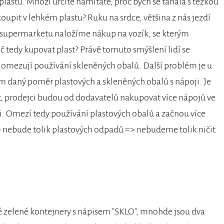
plastů. Mnozí určitě namítáte, proč bych se tahala s těžkou
oupit v lehkém plastu? Ruku na srdce, většina z nás jezdí
V supermarketu naložíme nákup na vozík, se kterým
 tedy kupovat plast? Právě tomuto smýšlení lidí se
ce omezují používání skleněných obalů. Další problém je u
em daný poměr plastových a skleněných obalů s nápoji. Je
t, prodejci budou od dodavatelů nakupovat více nápojů ve
i. Omezí tedy používání plastových obalů a začnou více
=> nebude tolik plastových odpadů => nebudeme tolik ničit
ké zelené kontejnery s nápisem "SKLO", mnohde jsou dva