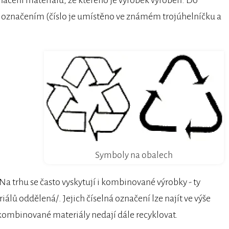
to označením (číslo je umístěno ve známém trojúhelníčku a
Symboly na obalech
a trhu se často vyskytují i kombinované výrobky - ty
álů oddělená/. Jejich číselná označení lze najít ve výše
kombinované materiály nedají dále recyklovat.