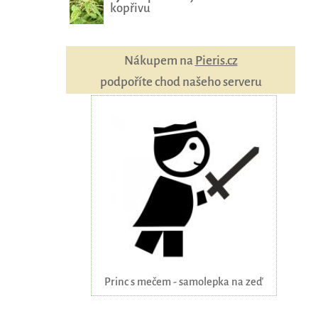
kopřivu
Nákupem na
Pieris.cz
podpoříte chod našeho serveru
Princ s mečem - samolepka na zeď