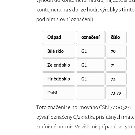
kontejneru na sklo lze hodit výrobky s tím
pod ním slovní označení):
Odpad
označení
číslo
Bílé sklo
GL
70
Zelené sklo
GL
71
Hnědé sklo
GL
72
Další
73-79
Toto značení je normováno ČSN 77 0052-2. N
bývají označeny C/zkratka příslušných materi
zmíněné normě. Ve většině případů se tyto 