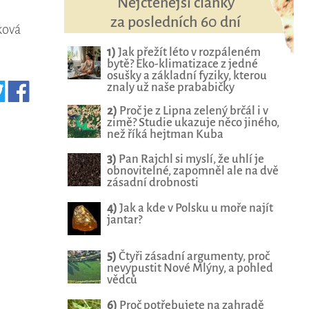
Nejčtenější články
za posledních 60 dní
ková
1)
Jak přežít léto v rozpáleném
bytě? Eko-klimatizace z jedné
osušky a základní fyziky, kterou
znaly už naše prababičky
2)
Proč je z Lipna zelený brčál i v
zimě? Studie ukazuje něco jiného,
než říká hejtman Kuba
3)
Pan Rajchl si myslí, že uhlí je
obnovitelné, zapomněl ale na dvě
zásadní drobnosti
4)
Jak a kde v Polsku u moře najít
jantar?
5)
Čtyři zásadní argumenty, proč
nevypustit Nové Mlýny, a pohled
vědců
6)
Proč potřebujete na zahradě