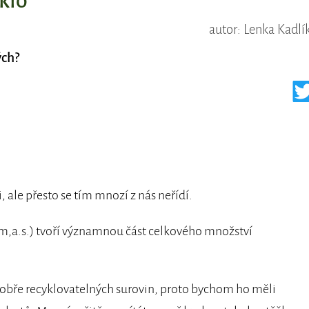
sklo
autor: Lenka Kadlí
ých?
li, ale přesto se tím mnozí z nás neřídí.
om,a.s.) tvoří významnou část celkového množství
i dobře recyklovatelných surovin, proto bychom ho měli