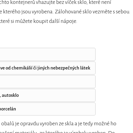
ěchto kontejnerů vhazujte bez víček sklo, které není
 ze kterého jsou vyrobena. Zálohované sklo vezměte s sebou
teré si můžete koupit další nápoje.
ve od chemikálií či jiných nebezpečných látek
, autosklo
porcelán
či obalů je opravdu vyroben ze skla a je tedy možné ho
značení materiálu, ze kterého je výrobek vyroben. Do