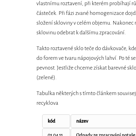
vlastnímu roztavení, při kterém probíhají 
částeček. Při fázi zvané homogenizace doj
složení skloviny v celém objemu. Nakonec n
sklovinu odebrat k dalšímu zpracování.
Takto roztavené sklo teče do dávkovače, kde s
do forem ve tvaru nápojových lahví. Po té s
pevnost. Jestliže chceme získat barevné sklo
(zelené).
Tabulka některých s tímto článkem souvise
recyklova
kód
název
01 04 11
Odpady ze zpracování potaše