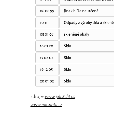
06 08 99
Jinak blíže neurčené
10 11
Odpady z výroby skla a sklen
05 01 07
skleněné obaly
16 01 20
Sklo
17 02 02
Sklo
19 12 05
Sklo
20 01 02
Sklo
zdroje:
www.jaktridit.cz
www.maturita.cz