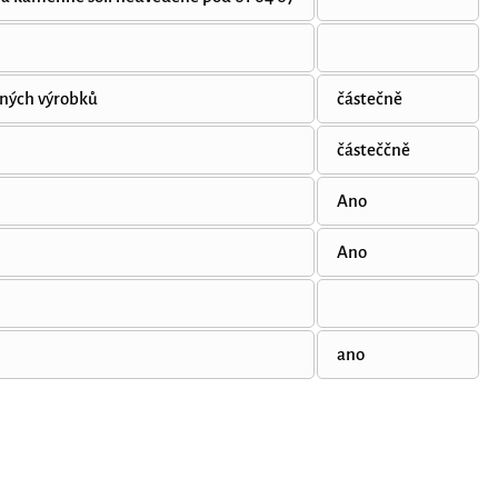
ěných výrobků
částečně
částeččně
Ano
Ano
ano