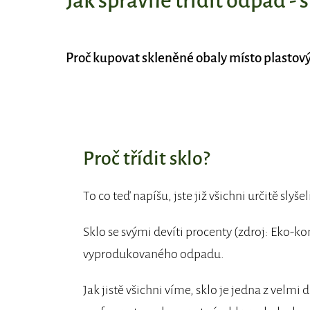
Jak správně třídit odpad - 
Proč kupovat skleněné obaly místo plastov
Proč třídit sklo?
To co teď napíšu, jste již všichni určitě slyše
Sklo se svými devíti procenty (zdroj: Eko-k
vyprodukovaného odpadu.
Jak jistě všichni víme, sklo je jedna z velm