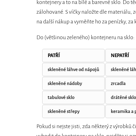
kontejnery a to na bílé a barevné sklo. Do t
zálohované. S víčky naložte dle materiálu,
na další nákup a vyměňte ho za penízky, za k
Do (většinou zeleného) kontejneru na sklo:
PATŘÍ
NEPATŘÍ
skleněné láhve od nápojů
skleněné láh
skleněné nádoby
zrcadla
tabulové sklo
drátěné sklo
skleněné střepy
keramika a 
Pokud si nejste jisti, zda některý z výrobků 
vyhodit do kontejneru na sklo, najděte si o