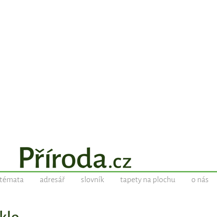
témata
adresář
slovník
tapety na plochu
o nás