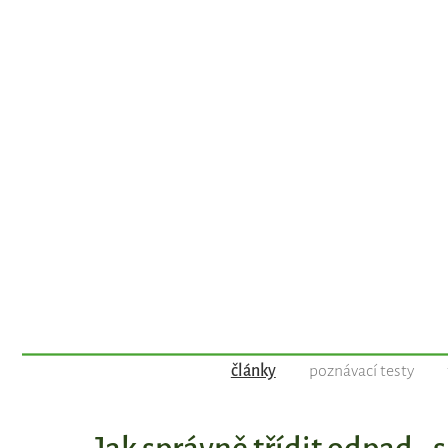
články
poznávací testy