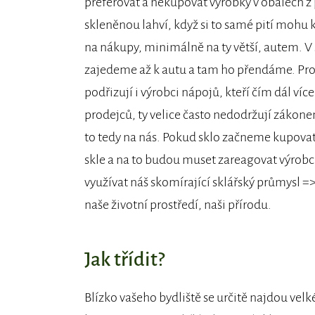
preferovat a nekupovat výrobky v obalech z 
skleněnou lahví, když si to samé pití mohu k
na nákupy, minimálně na ty větší, autem. 
zajedeme až k autu a tam ho přendáme. Proč
podřizují i výrobci nápojů, kteří čím dál ví
prodejců, ty velice často nedodržují zákon
to tedy na nás. Pokud sklo začneme kupova
skle a na to budou muset zareagovat výrobc
využívat náš skomírající sklářský průmysl 
naše životní prostředí, naši přírodu.
Jak třídit?
Blízko vašeho bydliště se určitě najdou vel