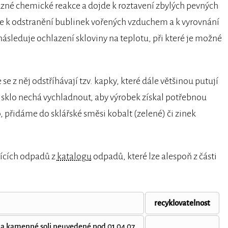
různé chemické reakce a dojde k roztavení zbylých pevných
de k odstranění bublinek vořených vzduchem a k vyrovnání
ásleduje ochlazení skloviny na teplotu, při které je možné
e z něj odstříhávají tzv. kapky, které dále většinou putují
e sklo nechá vychladnout, aby výrobek získal potřebnou
, přidáme do sklářské směsi kobalt (zelené) či zinek
jících odpadů z
katalogu
odpadů, které lze alespoň z části
recyklovatelnost
 a kamenné soli neuvedené pod 01 04 07