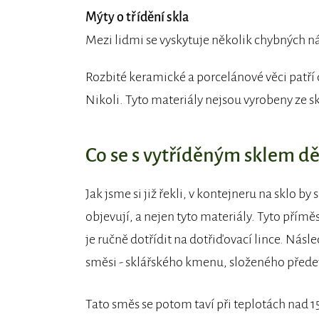
Mýty o třídění skla
Mezi lidmi se vyskytuje několik chybných náz
Rozbité keramické a porcelánové věci patří 
Nikoli. Tyto materiály nejsou vyrobeny ze s
Co se s vytříděným sklem dě
Jak jsme si již řekli, v kontejneru na sklo b
objevují, a nejen tyto materiály. Tyto přímě
je ručně dotřídit na dotřiďovací lince. Násle
směsi - sklářského kmenu, složeného předev
Tato směs se potom taví při teplotách nad 