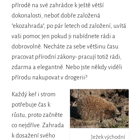
přírodě na své zahrádce k ještě větší
dokonalosti, neboť dobře založená
"ekozahrada", po pár letech od založení, uvítá
vaši pomoc jen pokud ji nabídnete rádi a
dobrovolně. Necháte za sebe většinu času
pracovat přírodní zákony- pracují totiž rádi,
zdarma a elegantně. Nebo jste někdy viděli
přírodu nakupovat v drogerii?
Každý keř i strom
potřebuje čas k
růstu, proto začněte
co nejdříve. Zahrada
k dosažení svého
Ježek východní