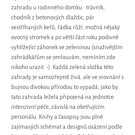
zahradu u rodinného domku : trávník,
chodník z betonových dlaždic, pár
sestříhaných keřů, řádka růží, možná nějaký
ovocný stromek a po větší část roku podivně
vyhlížející záhonek se zeleninou (snaživějším
zahrádkářům se omlouvám, nemíním zde
nikoho urazit :-). Každá zelená složka této
zahrady je samozřejmě živá, ale ve srovnání s
bujnou divokou přírodou to vypadá, jako by
tato zahrada ležela připojená na jednotce
intenzivní péče, závislá na ošetřujícím
personálu. Knihy a časopisy jsou plné
zajímavých schémat a designů osázení podle