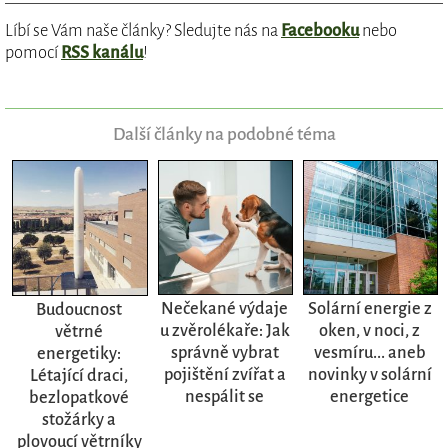
Líbí se Vám naše články? Sledujte nás na
Facebooku
nebo
pomocí
RSS kanálu
!
Další články na podobné téma
Nečekané výdaje
Solární energie z
Budoucnost
u zvěrolékaře: Jak
oken, v noci, z
větrné
správně vybrat
vesmíru... aneb
energetiky:
pojištění zvířat a
novinky v solární
Létající draci,
nespálit se
energetice
bezlopatkové
stožárky a
plovoucí větrníky