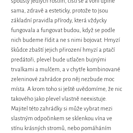
spousty jedlých rostlin, čistí se a voní úplně
sama, zdravě a esteticky, protože to jsou
základní pravidla přírody, která vždycky
fungovala a fungovat budou, když se podle
nich budeme řídit a ne s nimi bojovat. Hmyzí
škůdce zbaští jejich přirození hmyzí a ptačí
predátoři, plevel bude utlačen bujnými
trvalkami a mulčem, a v chytře kombinované
zeleninové zahrádce pro něj nezbude moc
místa. A krom toho si ještě uvědomíme, že nic
takového jako plevel vlastně neexistuje.
Majitel této zahrádky si může vybrat mezi
slastným odpočinkem se sklenkou vína ve
stínu krásných stromů, nebo pomáháním