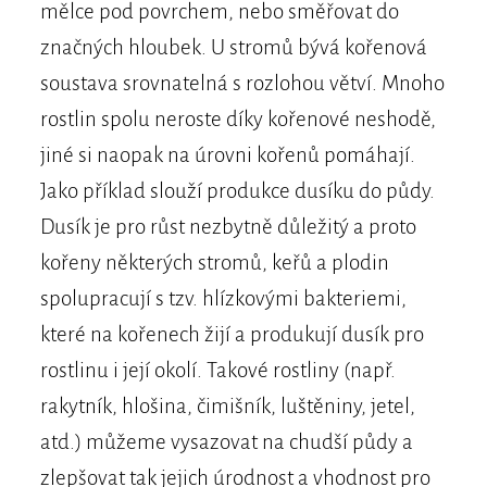
mělce pod povrchem, nebo směřovat do
značných hloubek. U stromů bývá kořenová
soustava srovnatelná s rozlohou větví. Mnoho
rostlin spolu neroste díky kořenové neshodě,
jiné si naopak na úrovni kořenů pomáhají.
Jako příklad slouží produkce dusíku do půdy.
Dusík je pro růst nezbytně důležitý a proto
kořeny některých stromů, keřů a plodin
spolupracují s tzv. hlízkovými bakteriemi,
které na kořenech žijí a produkují dusík pro
rostlinu i její okolí. Takové rostliny (např.
rakytník, hlošina, čimišník, luštěniny, jetel,
atd.) můžeme vysazovat na chudší půdy a
zlepšovat tak jejich úrodnost a vhodnost pro