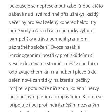
pokoušeje se nepřeseknout kabel (nebo k této
zábavě nutil své rodinné příslušníky), každý
večer by proléval zelený koberec hektolitry
pitné vody a čas od času chemicky vyhubil
pampelišky a trávu pohnojil granulemi
zázračného složení. Ovoce nasáklé
karcinogenními postřiky proti škůdcům si
vesele dozrává na stromě a déšť z chodníku
odplavuje chemikálii na hubení plevelů do
zeleninové zahrádky, na které si pečlivý
majitel v potu tváře ničí záda, kolena i nervy
nekonečným pletím a okopáváním. K tomu se
připojuje i boj proti nejrůznějším nezvaným