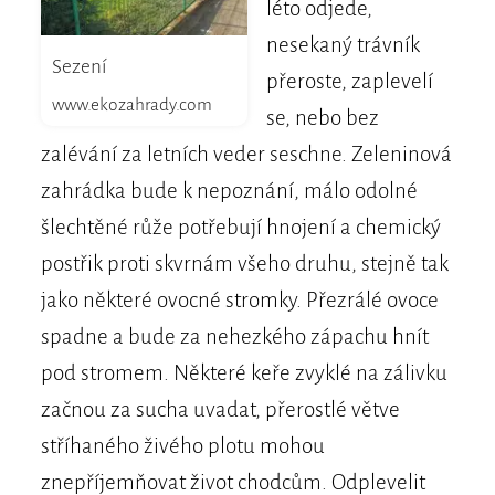
léto odjede,
nesekaný trávník
Sezení
přeroste, zaplevelí
www.ekozahrady.com
se, nebo bez
zalévání za letních veder seschne. Zeleninová
zahrádka bude k nepoznání, málo odolné
šlechtěné růže potřebují hnojení a chemický
postřik proti skvrnám všeho druhu, stejně tak
jako některé ovocné stromky. Přezrálé ovoce
spadne a bude za nehezkého zápachu hnít
pod stromem. Některé keře zvyklé na zálivku
začnou za sucha uvadat, přerostlé větve
stříhaného živého plotu mohou
znepříjemňovat život chodcům. Odplevelit