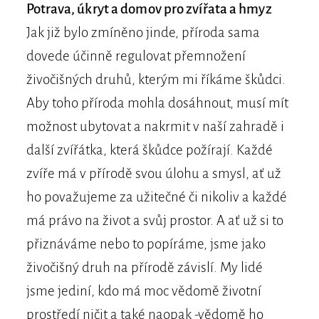
Potrava, úkryt a domov pro zvířata a hmyz
Jak již bylo zmíněno jinde, příroda sama
dovede účinně regulovat přemnožení
živočišných druhů, kterým mi říkáme škůdci.
Aby toho příroda mohla dosáhnout, musí mít
možnost ubytovat a nakrmit v naší zahradě i
další zvířátka, která škůdce požírají. Každé
zvíře má v přírodě svou úlohu a smysl, ať už
ho považujeme za užitečné či nikoliv a každé
má právo na život a svůj prostor. A ať už si to
přiznáváme nebo to popíráme, jsme jako
živočišný druh na přírodě závislí. My lidé
jsme jediní, kdo má moc vědomě životní
prostředí ničit a také naopak -vědomě ho