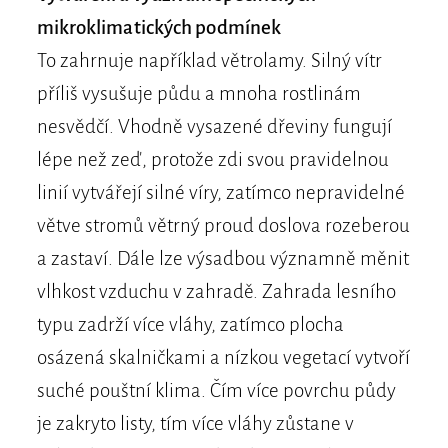
mikroklimatických podmínek
To zahrnuje například větrolamy. Silný vítr
příliš vysušuje půdu a mnoha rostlinám
nesvědčí. Vhodně vysazené dřeviny fungují
lépe než zeď, protože zdi svou pravidelnou
linií vytvářejí silné víry, zatímco nepravidelné
větve stromů větrný proud doslova rozeberou
a zastaví. Dále lze výsadbou významně měnit
vlhkost vzduchu v zahradě. Zahrada lesního
typu zadrží více vláhy, zatímco plocha
osázená skalničkami a nízkou vegetací vytvoří
suché pouštní klima. Čím více povrchu půdy
je zakryto listy, tím více vláhy zůstane v