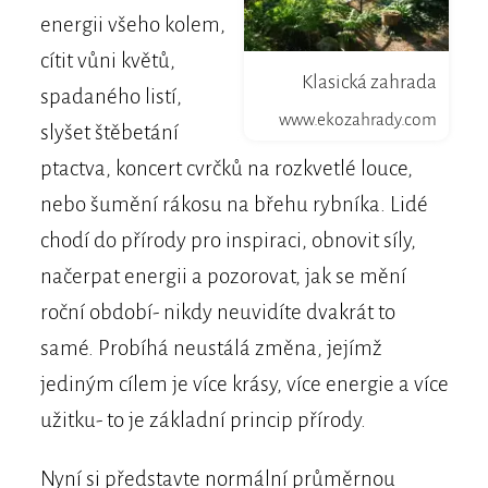
energii všeho kolem,
cítit vůni květů,
Klasická zahrada
spadaného listí,
www.ekozahrady.com
slyšet štěbetání
ptactva, koncert cvrčků na rozkvetlé louce,
nebo šumění rákosu na břehu rybníka. Lidé
chodí do přírody pro inspiraci, obnovit síly,
načerpat energii a pozorovat, jak se mění
roční období- nikdy neuvidíte dvakrát to
samé. Probíhá neustálá změna, jejímž
jediným cílem je více krásy, více energie a více
užitku- to je základní princip přírody.
Nyní si představte normální průměrnou