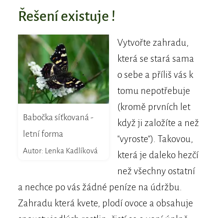
Řešení existuje !
Vytvořte zahradu,
která se stará sama
o sebe a příliš vás k
tomu nepotřebuje
(kromě prvních let
Babočka síťkovaná -
když ji založíte a než
letní forma
"vyroste"). Takovou,
Autor: Lenka Kadlíková
která je daleko hezčí
než všechny ostatní
a nechce po vás žádné peníze na údržbu.
Zahradu která kvete, plodí ovoce a obsahuje