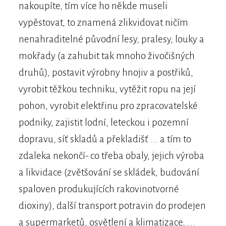
nakoupíte, tím více ho někde museli
vypěstovat, to znamená zlikvidovat ničím
nenahraditelné původní lesy, pralesy, louky a
mokřady (a zahubit tak mnoho živočišných
druhů), postavit výrobny hnojiv a postřiků,
vyrobit těžkou techniku, vytěžit ropu na její
pohon, vyrobit elektřinu pro zpracovatelské
podniky, zajistit lodní, leteckou i pozemní
dopravu, síť skladů a překladišť ... a tím to
zdaleka nekončí- co třeba obaly, jejich výroba
a likvidace (zvětšování se skládek, budování
spaloven produkujících rakovinotvorné
dioxiny), další transport potravin do prodejen
a supermarketů, osvětlení a klimatizace,....