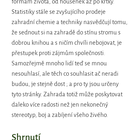
formám života, od housenek až po krtky.
Statistiky stále se zvyšujícího prodeje
zahradní chemie a techniky nasvědčují tomu,
že sednout si na zahradě do stínu stromu s
dobrou knihou a s ničím chvíli nebojovat, je
přestupek proti zájmům společnosti.
Samozřejmě mnoho lidí teď se mnou
nesouhlasí, ale těch co souhlasit ač neradi
budou, je stejně dost ; a pro ty jsou určeny
tyto stránky. Zahrada totiž může poskytovat
daleko více radosti než jen nekonečný
stereotyp, boj a zabíjení všeho živého.
Shrnutí