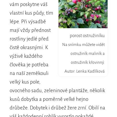
vám poskytne váš
vlastní kus půdy, tím
lépe. Při výsadbě
mají vždy přednost
porost ostružiníku
rostliny jedlé před
Na snímku můžete vidět
čistě okrasnými. K
ostružiník maliník a
výživě každého
ostružiník křovinný.
člověka je potřeba
Autor: Lenka Kadlíková
na naší zeměkouli
velký kus pole,
ovocného sadu, zeleninové plantáže, několik
kusů dobytka a poměrně velké hejno
drůbeže. Dobytek i drůbež žere zrní. Obilí na
váš každodenní rohlík vyrostlo pokaždé