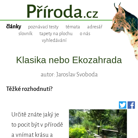
články
poznávací testy
témata
adresář
slovník
tapety na plochu
o nás
vyhledávání
Klasika nebo Ekozahrada
autor: Jaroslav Svoboda
Těžké rozhodnutí?
Určitě znáte jaký je
to pocit být v přírodě
a vnímat krásu a