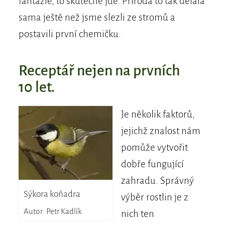
fantazie, to skutečně jde. Příroda to tak dělala
sama ještě než jsme slezli ze stromů a
postavili první chemičku.
Receptář nejen na prvních
10 let.
Je několik faktorů,
jejichž znalost nám
pomůže vytvořit
dobře fungující
zahradu. Správný
Sýkora koňadra
výběr rostlin je z
Autor: Petr Kadlík
nich ten