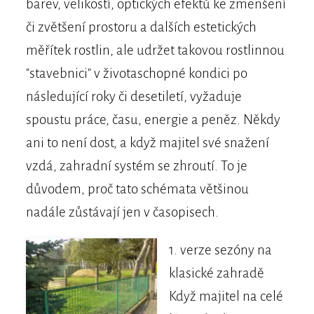
barev, velikostí, optických efektů ke zmenšení
či zvětšení prostoru a dalších estetických
měřítek rostlin, ale udržet takovou rostlinnou
"stavebnici" v životaschopné kondici po
následující roky či desetiletí, vyžaduje
spoustu práce, času, energie a peněz. Někdy
ani to není dost, a když majitel své snažení
vzdá, zahradní systém se zhroutí. To je
důvodem, proč tato schémata většinou
nadále zůstávají jen v časopisech.
1. verze sezóny na
klasické zahradě
Když majitel na celé