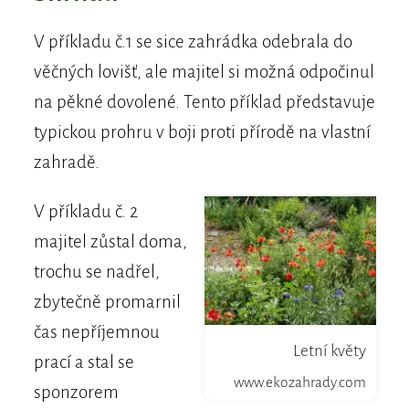
V příkladu č.1 se sice zahrádka odebrala do
věčných lovišť, ale majitel si možná odpočinul
na pěkné dovolené. Tento příklad představuje
typickou prohru v boji proti přírodě na vlastní
zahradě.
V příkladu č. 2
majitel zůstal doma,
trochu se nadřel,
zbytečně promarnil
čas nepříjemnou
Letní květy
prací a stal se
www.ekozahrady.com
sponzorem