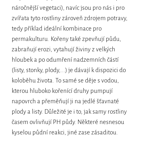
náročnější vegetaci), navíc jsou pro nás i pro
zvířata tyto rostliny zároveň zdrojem potravy,
tedy příklad ideální kombinace pro
permakulturu. Kořeny také zpevňují půdu,
zabraňují erozi, vytahují živiny z velkých
hloubek a po odumření nadzemních částí
(listy, stonky, plody,...) je dávají k dispozici do
koloběhu života. To samé se děje s vodou,
kterou hluboko kořenící druhy pumpují
napovrch a přeměňují ji na jedlé šťavnaté
plody a listy. Důležité je i to, jak samy rostliny
časem ovlivňují PH půdy. Některé nesnesou
kyselou půdní reakci, jiné zase zásaditou.