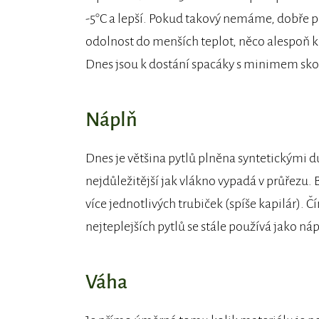
-5°C a lepší. Pokud takový nemáme, dobře pos
odolnost do menších teplot, něco alespoň kol
Dnes jsou k dostání spacáky s minimem sko
Náplň
Dnes je většina pytlů plněna syntetickými d
nejdůležitější jak vlákno vypadá v průřezu. B
více jednotlivých trubiček (spíše kapilár). Č
nejteplejších pytlů se stále používá jako náp
Váha