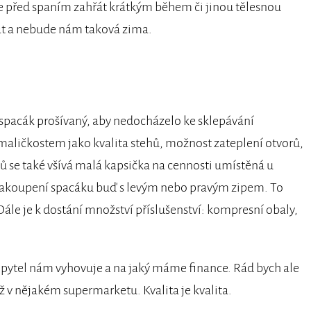
le před spaním zahřát krátkým během či jinou tělesnou
nat a nebude nám taková zima.
e spacák prošívaný, aby nedocházelo ke sklepávání
 maličkostem jako kvalita stehů, možnost zateplení otvorů,
 se také všívá malá kapsička na cennosti umístěná u
zakoupení spacáku buď s levým nebo pravým zipem. To
le je k dostání množství příslušenství: kompresní obaly,
ní pytel nám vyhovuje a na jaký máme finance. Rád bych ale
 v nějakém supermarketu. Kvalita je kvalita.