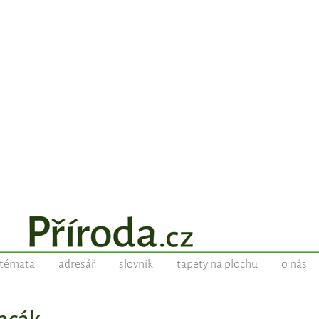
témata
adresář
slovník
tapety na plochu
o nás