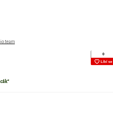
io.team
acák“