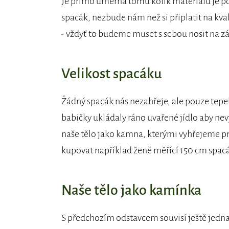
Je přímo úměrná tomu kolik materiálu je po
spacák, nezbude nám než si připlatit na kva
- vždyť to budeme muset s sebou nosit na zá
Velikost spacáku
Žádný spacák nás nezahřeje, ale pouze tepe
babičky ukládaly ráno uvařené jídlo aby ne
naše tělo jako kamna, kterými vyhřejeme pro
kupovat například ženě měřící 150 cm spac
Naše tělo jako kamínka
S předchozím odstavcem souvisí ještě jedna