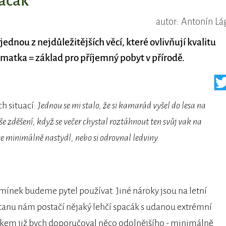
pacák
autor: Antonín Lá
jednou z nejdůležitějších věcí, které ovlivňují kvalitu
imatka = základ pro příjemný pobyt v přírodě.
h situací:
Jednou se mi stalo, že si kamarád vyšel do lesa na
še zděšení, když se večer chystal roztáhnout ten svůj vak na
y se minimálně nastydl, nebo si odrovnal ledviny.
mínek budeme pytel používat. Jiné nároky jsou na letní
o stanu nám postačí nějaký lehčí spacák s udanou extrémní
rákem již bych doporučoval něco odolnějšího - minimálně