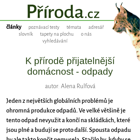
články
poznávací testy
témata
adresář
slovník
tapety na plochu
o nás
vyhledávání
K přírodě přijatelnější
domácnost - odpady
autor: Alena Rulfová
Jeden z největších globálních problémů je
ohromná produkce odpadů. Ve velké většině je
tento odpad nevyužit a končí na skládkách, které
jsou plné a budují se proto další. Spousta odpadu
by ale takto končit nemusela. Stačilo by, kdyby se