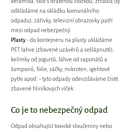
keramika, sklo s drátěnou vložkou, zrcadla (ty
odkládáme na skládku komunálního
odpadu), zářivky, televizní obrazovky patří
mezi odpad nebezpečný
Plasty
- do kontejneru na plasty ukládáme
PET lahve (zbavené uzávěrů a sešlápnuté),
kelímky od jogurtů, láhve od saponátů a
šamponů, folie, sáčky, mikroten, igelitové
pytle apod. - tyto odpady odevzdáváme čisté,
zbavené hliníkových víček.
Co je to nebezpečný odpad
Odpad obsahující toxické sloučeniny nebo