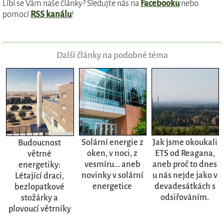
Líbí se Vám naše články? Sledujte nás na
Facebooku
nebo
pomocí
RSS kanálu
!
Další články na podobné téma
Solární energie z
Jak jsme okoukali
Budoucnost
oken, v noci, z
ETS od Reagana,
větrné
vesmíru... aneb
aneb proč to dnes
energetiky:
novinky v solární
u nás nejde jako v
Létající draci,
energetice
devadesátkách s
bezlopatkové
odsiřováním.
stožárky a
plovoucí větrníky