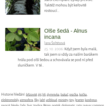
Taktéž mohou být keřovitě
rostoucí…
Olše šedá - Alnus
incana
Jana Šoltésová
25. 10. 2006
: Když jsem byla malá,
tak jsem si vždy za naším barákem
hrála pod olší šedou a schovávala se pod ní před
sluníčkem. V té…
Historie hledání:
břízovité
,
ģit
,
hři
,
dymnivka
,
bukač
,
pračka
,
kočka
,
elektromobily
,
atmosfera
,
fíky
,
labť
,
velbloud
,
ministry
,
tiny
,
Jeseter
,
koněprus
,
parazit
,
blesky
,
žabi
,
živic
,
tradice
,
Bénin
,
postrik
,
diplomatic
,
zato
,
jaguar
,
common
,