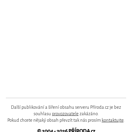
Další publikování a šíření obsahu serveru Příroda.cz je bez
souhlasu
provozovatele
zakázáno.
Pokud chcete nějaký obsah převzít tak nás prosím
kontaktujte
.
© 2004 - 2026
PŘÍRODA.cz