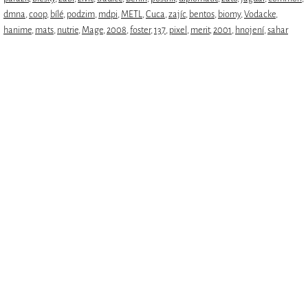
dmna
,
coop
,
bílé
,
podzim
,
mdpi
,
METL
,
Cuca
,
zajíc
,
bentos
,
biomy
,
Vodacke
,
hanime
,
mats
,
nutrie
,
Mage
,
2008
,
foster
,
137
,
pixel
,
merit
,
2001
,
hnojení
,
sahar