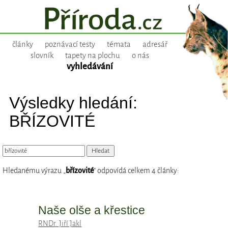
články
poznávací testy
témata
adresář
slovník
tapety na plochu
o nás
vyhledávání
Výsledky hledání:
BŘÍZOVITÉ
Hledanému výrazu „
břízovité
“ odpovídá celkem 4 články:
Naše olše a křestice
RNDr. Jiří Jakl