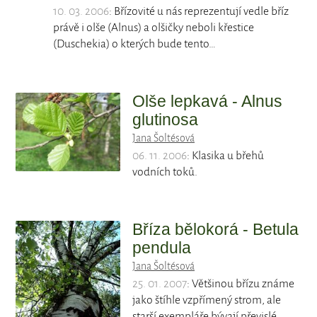
10. 03. 2006
: Břízovité u nás reprezentují vedle bříz
právě i olše (Alnus) a olšičky neboli křestice
(Duschekia) o kterých bude tento…
Olše lepkavá - Alnus
glutinosa
Jana Šoltésová
06. 11. 2006
: Klasika u břehů
vodních toků.
Bříza bělokorá - Betula
pendula
Jana Šoltésová
25. 01. 2007
: Většinou břízu známe
jako štíhle vzpřímený strom, ale
starší exempláře bývají převislé.