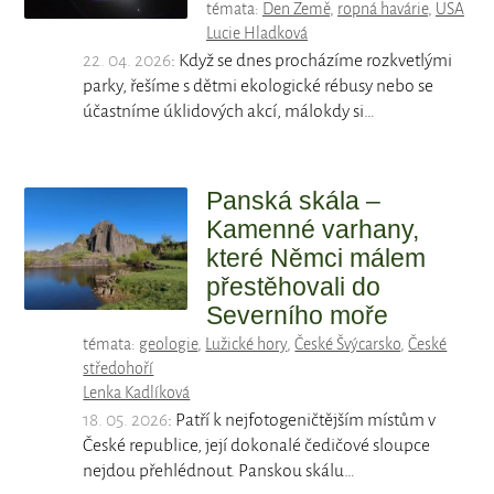
témata:
Den Země
,
ropná havárie
,
USA
Lucie Hladková
22. 04. 2026
: Když se dnes procházíme rozkvetlými
parky, řešíme s dětmi ekologické rébusy nebo se
účastníme úklidových akcí, málokdy si…
Panská skála –
Kamenné varhany,
které Němci málem
přestěhovali do
Severního moře
témata:
geologie
,
Lužické hory
,
České Švýcarsko
,
České
středohoří
Lenka Kadlíková
18. 05. 2026
: Patří k nejfotogeničtějším místům v
České republice, její dokonalé čedičové sloupce
nejdou přehlédnout. Panskou skálu…