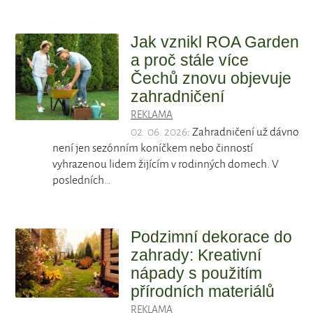
Jak vznikl ROA Garden
a proč stále více
Čechů znovu objevuje
zahradničení
REKLAMA
02. 06. 2026
: Zahradničení už dávno
není jen sezónním koníčkem nebo činností
vyhrazenou lidem žijícím v rodinných domech. V
posledních…
Podzimní dekorace do
zahrady: Kreativní
nápady s použitím
přírodních materiálů
REKLAMA