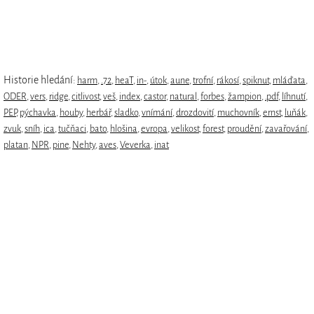
Historie hledání:
harm
,
.72
,
heaT
,
in-
,
útok
,
aune
,
trofní
,
rákosí
,
spiknut
,
mláďata
,
ODER
,
vers
,
ridge
,
citlivost
,
veš
,
index
,
castor
,
natural
,
forbes
,
žampion
,
.pdf
,
líhnutí
,
PEP
,
pýchavka
,
houby
,
herbář
,
sladko
,
vnímání
,
drozdovití
,
muchovník
,
ernst
,
luňák
,
zvuk
,
sníh
,
ica
,
tučňaci
,
bato
,
hlošina
,
evropa
,
velikost
,
forest
,
proudění
,
zavařování
,
platan
,
NPR
,
pine
,
Nehty
,
aves
,
Veverka
,
inat