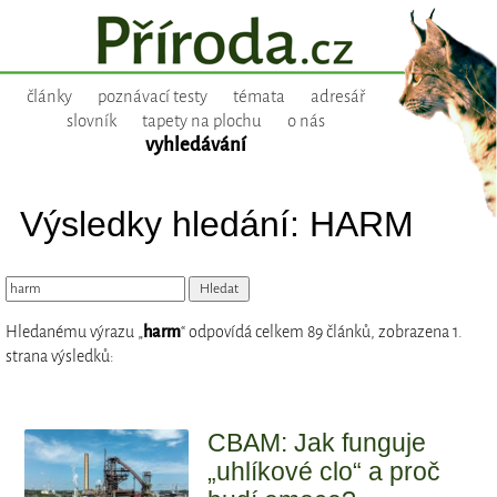
články
poznávací testy
témata
adresář
slovník
tapety na plochu
o nás
vyhledávání
Výsledky hledání: HARM
Hledanému výrazu „
harm
“ odpovídá celkem 89 článků, zobrazena 1.
strana výsledků:
CBAM: Jak funguje
„uhlíkové clo“ a proč