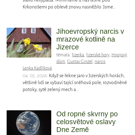
slávu nevypadá. Minimálně u nás těsně pod
Krkonošemi po oblevě znovu nasněžilo. Jsme…
Jihoevropský narcis v
mrazové kotlině na
Jizerce
témata:
Jizerka
,
Jizerské hory
,
Hnojový
dům
,
Gustav Ginzel
,
narcis
Lenka Kadlíková
04. 05. 2026
: Když se řekne jaro v Jizerských horách,
většině lidí se vybaví tající sněhová pole, rozvodněné
potoky, sytě zelený mech a…
Od ropné skvrny po
celosvětové oslavy
Dne Země