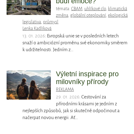
budí emoce?
témata:
CBAM
,
uhlíkové clo
,
klimatická
změna
,
globální oteplování
,
ekologická
legislativa
,
průmysl
Lenka Kadlíková
13. 01. 2026
: Evropská unie se v posledních letech
snaží o ambiciózní proměnu své ekonomiky směrem
k udržitelnosti. Jedním z…
Výletní inspirace pro
milovníky přírody
REKLAMA
29. 01. 2026
: Cestování za
přírodními krásami je jedním z
nejlepších způsobů, jak si skutečně odpočinout a
načerpat novou energii. Ať…