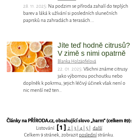
28. 11. 2025
: Na podzim se příroda zahalí do teplých
barev a láká k užívání si posledních slunečních
paprsků na zahradách a terasách.…
Jíte teď hodně citrusů?
V zimě s nimi opatrně
Blanka Holzäpfelová
22. 01. 2025
: Všichni známe citrusy
jako výbornou pochoutku nebo
doplněk k pokrmu, jejich léčivý účinek však není o
nic menší než ten…
Články na PŘÍRODA.cz, obsahující slovo „
harm
“ (celkem 89):
[ 1 ]
Listování:
2
|
3
|
4
|
5
|
další
Celkem 9 stránek, zobrazit
poslední
stránku.