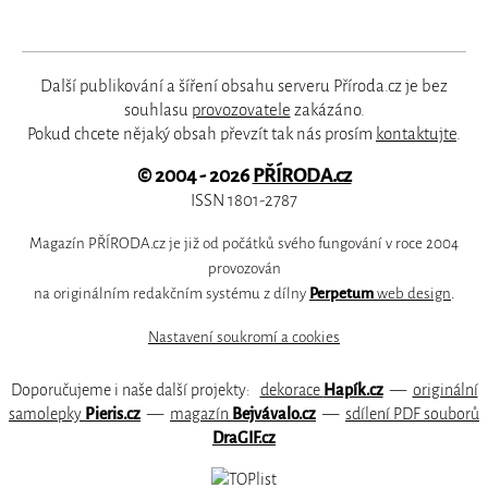
Další publikování a šíření obsahu serveru Příroda.cz je bez
souhlasu
provozovatele
zakázáno.
Pokud chcete nějaký obsah převzít tak nás prosím
kontaktujte
.
© 2004 - 2026
PŘÍRODA.cz
ISSN 1801-2787
Magazín PŘÍRODA.cz je již od počátků svého fungování v roce 2004
provozován
na originálním redakčním systému z dílny
Perpetum
web design
.
Nastavení soukromí a cookies
Doporučujeme i naše další projekty:
dekorace
Hapík.cz
—
originální
samolepky
Pieris.cz
—
magazín
Bejvávalo.cz
—
sdílení PDF souborů
DraGIF.cz