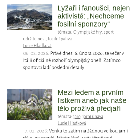
Lyžaři i fanoušci, nejen
aktivisté: „Nechceme
fosilní sponzory“
témata:
Olympijské hry
,
sport
,
udržitelnost
,
fosilní paliva
Lucie Hladková
06. 02. 2026
: Právě dnes, 6. února 2026, se večer v
Itálii oficiálně rozhoří olympijský oheň. Zatímco
sportovci ladí poslední detaily…
Mezi ledem a prvním
lístkem aneb jak naše
tělo prožívá předjaří
témata:
jaro
,
jarní únava
Lucie Hladková
17. 02. 2026
: Venku to zatím na žádnou velkou jarní