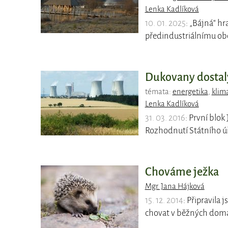
Lenka Kadlíková
10. 01. 2025
: „Bájná“ hr
předindustriálnímu obd
Dukovany dostaly
témata:
energetika
,
klim
Lenka Kadlíková
31. 03. 2016
: První blo
Rozhodnutí Státního ú
Chováme ježka
Mgr. Jana Hájková
15. 12. 2014
: Připravila 
chovat v běžných dom