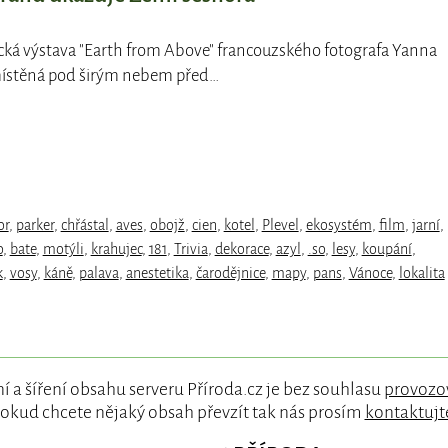
ická výstava "Earth from Above" francouzského fotografa Yanna
místěná pod širým nebem před…
or
,
parker
,
chřástal
,
aves
,
obojž
,
cien
,
kotel
,
Plevel
,
ekosystém
,
film
,
jarní
,
o
,
bate
,
motýli
,
krahujec
,
181
,
Trivia
,
dekorace
,
azyl
,
.so
,
lesy
,
koupání
,
k
,
vosy
,
káně
,
palava
,
anestetika
,
čarodějnice
,
mapy
,
pans
,
Vánoce
,
lokalita
í a šíření obsahu serveru Příroda.cz je bez souhlasu
provozo
okud chcete nějaký obsah převzít tak nás prosím
kontaktujt