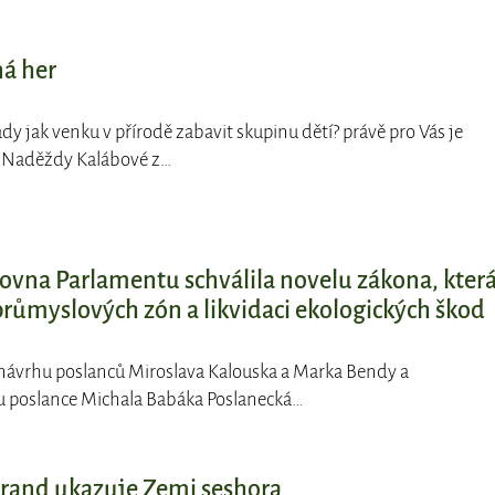
ná her
rady jak venku v přírodě zabavit skupinu dětí? právě pro Vás je
a Naděždy Kalábové z…
vna Parlamentu schválila novelu zákona, kter
růmyslových zón a likvidaci ekologických škod
 návrhu poslanců Miroslava Kalouska a Marka Bendy a
 poslance Michala Babáka Poslanecká…
rand ukazuje Zemi seshora