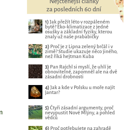
Nejčtenější články
za posledních 60 dní
1)
Jak přežít léto v rozpáleném
bytě? Eko-klimatizace z jedné
osušky a základní fyziky, kterou
znaly už naše prababičky
2)
Proč je z Lipna zelený brčál i v
zimě? Studie ukazuje něco jiného,
než říká hejtman Kuba
3)
Pan Rajchl si myslí, že uhlí je
obnovitelné, zapomněl ale na dvě
zásadní drobnosti
4)
Jak a kde v Polsku u moře najít
jantar?
5)
Čtyři zásadní argumenty, proč
m
nevypustit Nové Mlýny, a pohled
vědců
6)
Proč potřebujete na zahradě