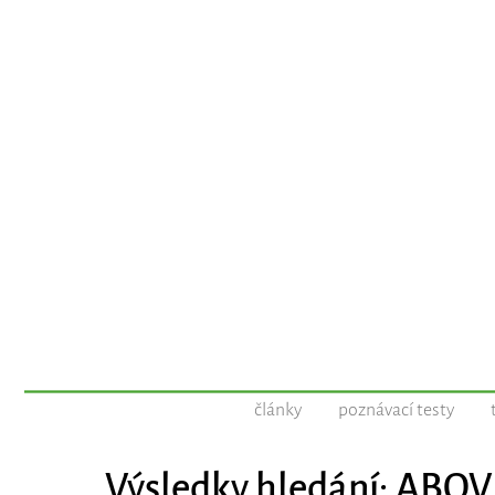
články
poznávací testy
Výsledky hledání: ABOV