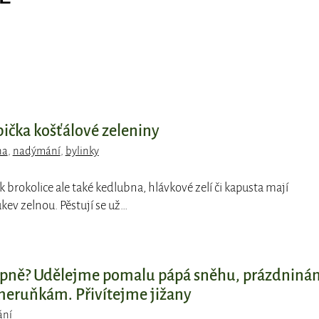
bička košťálové zeleniny
na
,
nadýmání
,
bylinky
k brokolice ale také kedlubna, hlávkové zelí či kapusta mají
kev zelnou. Pěstují se už…
tupně? Udělejme pomalu pápá sněhu, prázdniná
meruňkám. Přivítejme jižany
ání