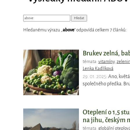
Hledanému výrazu „
above
“ odpovídá celkem 7 článků:
Brukev zelná, ba
témata:
vitamíny
,
zeleni
Lenka Kadlíková
29. 01. 2025
: Ano, květá
společného předka. Bru
Oteplení o 1,5 s
na jihu, českým 
témata:
globální oteplov