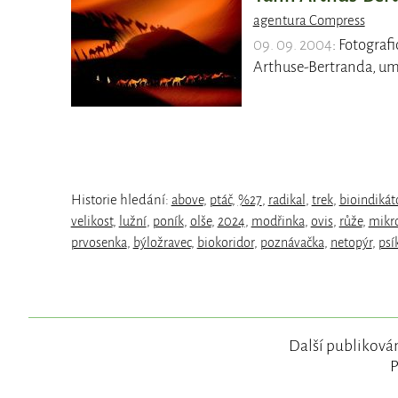
agentura Compress
09. 09. 2004
: Fotograf
Arthuse-Bertranda, u
Historie hledání:
above
,
ptáč
,
%27
,
radikal
,
trek
,
bioindikát
velikost
,
lužní
,
poník
,
olše
,
2024
,
modřinka
,
ovis
,
růže
,
mikr
prvosenka
,
býložravec
,
biokoridor
,
poznávačka
,
netopýr
,
psí
Další publikován
P