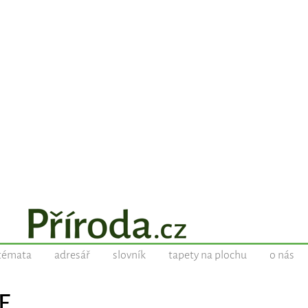
témata
adresář
slovník
tapety na plochu
o nás
E