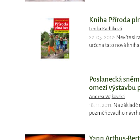
Kniha Příroda pl
Lenka Kadlíková
22. 05. 2012
: Nevíte si 
určena tato nová knih
Poslanecká sněmo
omezí výstavbu p
Andrea Vojkovská
18. 11. 2011
: Na základě
pozměňovacího návrhu
Yann Arthus-Bert