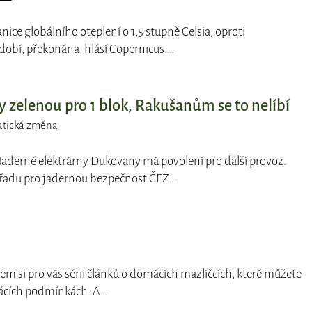
anice globálního oteplení o 1,5 stupně Celsia, oproti
obí, překonána, hlásí Copernicus.…
 zelenou pro 1 blok, Rakušanům se to nelíbí
atická změna
k Jaderné elektrárny Dukovany má povolení pro další provoz.
řadu pro jadernou bezpečnost ČEZ…
jsem si pro vás sérii článků o domácích mazlíčcích, které můžete
ácích podmínkách. A…