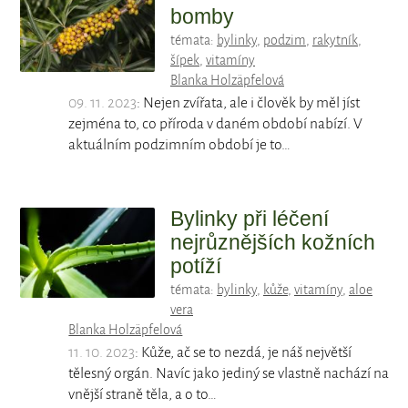
bomby
témata:
bylinky
,
podzim
,
rakytník
,
šípek
,
vitamíny
Blanka Holzäpfelová
09. 11. 2023
: Nejen zvířata, ale i člověk by měl jíst
zejména to, co příroda v daném období nabízí. V
aktuálním podzimním období je to…
Bylinky při léčení
nejrůznějších kožních
potíží
témata:
bylinky
,
kůže
,
vitamíny
,
aloe
vera
Blanka Holzäpfelová
11. 10. 2023
: Kůže, ač se to nezdá, je náš největší
tělesný orgán. Navíc jako jediný se vlastně nachází na
vnější straně těla, a o to…