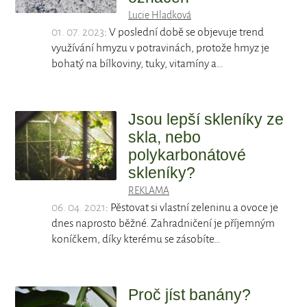
Lucie Hladková
01. 07. 2023
: V poslední době se objevuje trend
využívání hmyzu v potravinách, protože hmyz je
bohatý na bílkoviny, tuky, vitamíny a…
Jsou lepší skleníky ze
skla, nebo
polykarbonátové
skleníky?
REKLAMA
06. 04. 2021
: Pěstovat si vlastní zeleninu a ovoce je
dnes naprosto běžné. Zahradničení je příjemným
koníčkem, díky kterému se zásobíte…
Proč jíst banány?