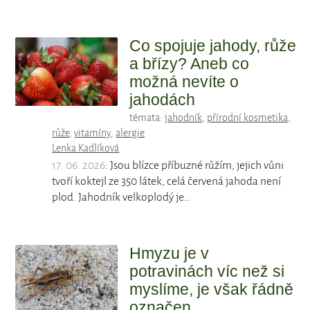
Co spojuje jahody, růže
a břízy? Aneb co
možná nevíte o
jahodách
témata:
jahodník
,
přírodní kosmetika
,
růže
,
vitamíny
,
alergie
Lenka Kadlíková
17. 06. 2026
: Jsou blízce příbuzné růžím, jejich vůni
tvoří koktejl ze 350 látek, celá červená jahoda není
plod. Jahodník velkoplodý je…
Hmyzu je v
potravinách víc než si
myslíme, je však řádně
označen