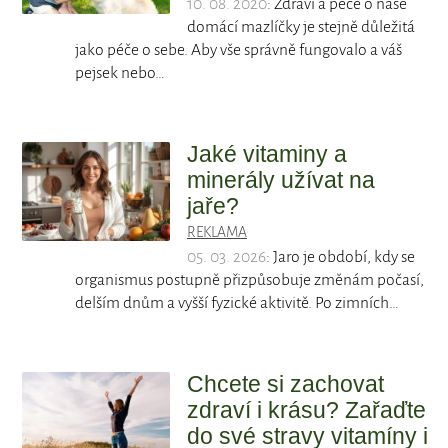
10. 08. 2020
: Zdraví a péče o naše
domácí mazlíčky je stejně důležitá
jako péče o sebe. Aby vše správně fungovalo a váš
pejsek nebo…
Jaké vitaminy a
minerály užívat na
jaře?
REKLAMA
05. 03. 2026
: Jaro je období, kdy se
organismus postupně přizpůsobuje změnám počasí,
delším dnům a vyšší fyzické aktivitě. Po zimních…
Chcete si zachovat
zdraví i krásu? Zařaďte
do své stravy vitamíny i