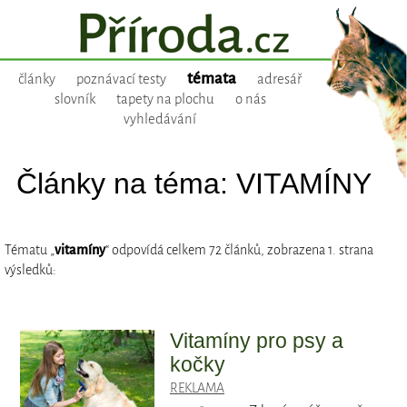
témata
články
poznávací testy
adresář
slovník
tapety na plochu
o nás
vyhledávání
Články na téma: VITAMÍNY
Tématu „
vitamíny
“ odpovídá celkem 72 článků, zobrazena 1. strana
výsledků:
Vitamíny pro psy a
kočky
REKLAMA