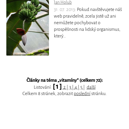
Jan Holub
31. 07. 2013
: Pokud navštěvujete náš
web pravidelně, zcela jistě už ani
nemůžete pochybovat o
prospěšnosti na lidský organismus,
který…
Články na téma „
vitamíny
“ (celkem 72):
[ 1 ]
Listování:
2
|
3
|
4
|
5
|
další
Celkem 8 stránek, zobrazit
poslední
stránku.