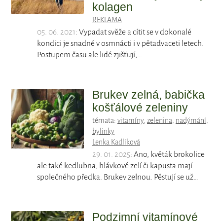
kolagen
REKLAMA
05. 06. 2021
: Vypadat svěže a cítit se v dokonalé
kondici je snadné v osmnácti i v pětadvaceti letech.
Postupem času ale lidé zjišťují,…
Brukev zelná, babička
košťálové zeleniny
témata:
vitamíny
,
zelenina
,
nadýmání
,
bylinky
Lenka Kadlíková
29. 01. 2025
: Ano, květák brokolice
ale také kedlubna, hlávkové zelí či kapusta mají
společného předka. Brukev zelnou. Pěstují se už…
Podzimní vitamínové