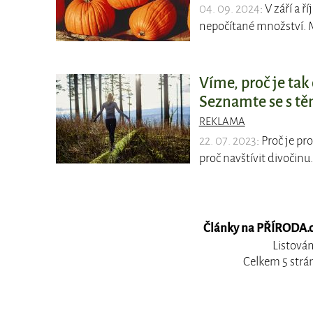
04. 09. 2024
: V září a 
nepočítané množství. 
Víme, proč je tak 
Seznamte se s tě
REKLAMA
22. 07. 2023
: Proč je p
proč navštívit divočinu.
Články na PŘÍRODA.cz
Listován
Celkem 5 strá