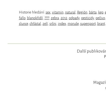
Historie hledání:
sex
,
vitamin
,
natural
,
Región
,
bárta
,
kep
,
fallo
,
blanokřídlí
,
????
,
zebra
,
2012
,
odpady
,
pesticidy
,
pečivo
slunce
,
chřástal
,
zelí
,
sršni
,
index
,
moruše
,
supersport
,
brant
Další publikován
P
Magazín