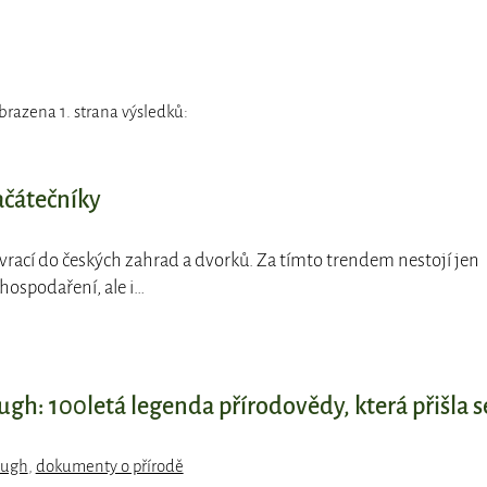
brazena 1. strana výsledků:
ačátečníky
e vrací do českých zahrad a dvorků. Za tímto trendem nestojí jen
hospodaření, ale i…
gh: 100letá legenda přírodovědy, která přišla s
ough
,
dokumenty o přírodě