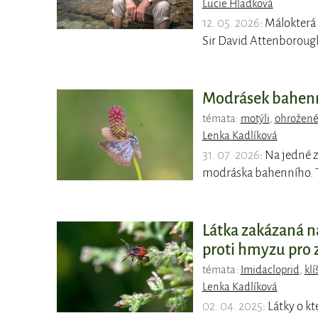
Lucie Hladková
12. 05. 2026
: Málokterá
Sir David Attenborough
Modrásek bahenní
témata:
motýli
,
ohrožené
Lenka Kadlíková
31. 07. 2026
: Na jedné 
modráska bahenního. T
Látka zakázaná n
proti hmyzu pro 
témata:
Imidacloprid
,
klí
Lenka Kadlíková
02. 04. 2025
: Látky o k