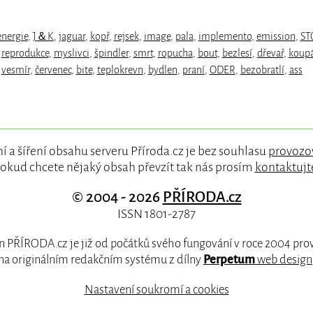
energie
,
J＆K
,
jaguar
,
kopř
,
rejsek
,
image
,
pala
,
implemento
,
emission
,
ST
,
reprodukce
,
myslivci
,
špindler
,
smrt
,
ropucha
,
bout
,
bezlesí
,
dřevař
,
koup
,
vesmír
,
červenec
,
bite
,
teplokrevn
,
bydlen
,
praní
,
ODER
,
bezobratlí
,
ass
í a šíření obsahu serveru Příroda.cz je bez souhlasu
provozo
okud chcete nějaký obsah převzít tak nás prosím
kontaktujt
© 2004 - 2026
PŘÍRODA.cz
ISSN 1801-2787
 PŘÍRODA.cz je již od počátků svého fungování v roce 2004 pr
na originálním redakčním systému z dílny
Perpetum
web design
Nastavení soukromí a cookies