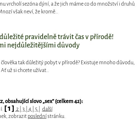
říjnu vrcholí sezóna dýní, a že jich máme co do množství i druhů
Mnozí však neví, že kromě…
důležité pravidelně trávit čas v přírodě!
mi nejdůležitějšími důvody
ro člověka tak důležitý pobyt v přírodě? Existuje mnoho důvodu,
 Ať už si chcete užívat…
, obsahující slovo „
sex
“ (celkem 42):
[ 1 ]
í:
2
|
3
|
4
|
5
|
další
nek, zobrazit
poslední
stránku.