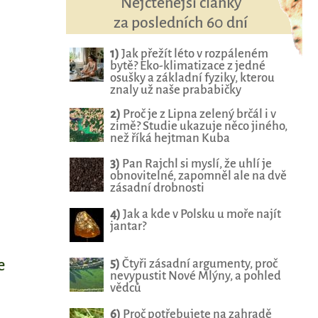
Nejčtenější články
za posledních 60 dní
1)
Jak přežít léto v rozpáleném
bytě? Eko-klimatizace z jedné
osušky a základní fyziky, kterou
znaly už naše prababičky
2)
Proč je z Lipna zelený brčál i v
zimě? Studie ukazuje něco jiného,
než říká hejtman Kuba
3)
Pan Rajchl si myslí, že uhlí je
obnovitelné, zapomněl ale na dvě
zásadní drobnosti
4)
Jak a kde v Polsku u moře najít
jantar?
e
5)
Čtyři zásadní argumenty, proč
nevypustit Nové Mlýny, a pohled
vědců
6)
Proč potřebujete na zahradě