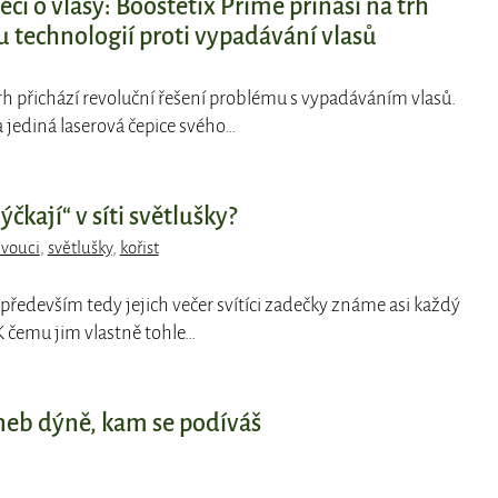
éči o vlasy: Boostetix Prime přináší na trh
 technologií proti vypadávání vlasů
trh přichází revoluční řešení problému s vypadáváním vlasů.
a jediná laserová čepice svého…
ýčkají“ v síti světlušky?
vouci
,
světlušky
,
kořist
, především tedy jejich večer svítíci zadečky známe asi každý
 čemu jim vlastně tohle…
aneb dýně, kam se podíváš