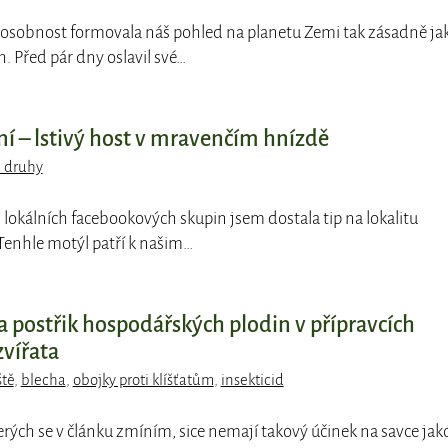
 osobnost formovala náš pohled na planetu Zemi tak zásadně ja
. Před pár dny oslavil své…
 – lstivý host v mravenčím hnízdě
 druhy
z lokálních facebookových skupin jsem dostala tip na lokalitu
enhle motýl patří k našim…
a postřik hospodářských plodin v přípravcích
zvířata
ště
,
blecha
,
obojky proti klíšťatům
,
insekticid
terých se v článku zmíním, sice nemají takový účinek na savce jak