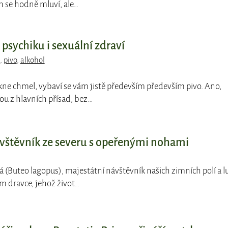
h se hodně mluví, ale…
psychiku i sexuální zdraví
,
pivo
,
alkohol
ekne chmel, vybaví se vám jistě především především pivo. Ano,
ou z hlavních přísad, bez…
vštěvník ze severu s opeřenými nohami
á (Buteo lagopus), majestátní návštěvník našich zimních polí a l
m dravce, jehož život…