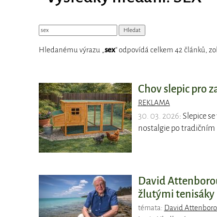
Hledanému výrazu „
sex
“ odpovídá celkem 42 článků, zo
Chov slepic pro z
REKLAMA
30. 03. 2026
: Slepice s
nostalgie po tradičním 
David Attenborou
žlutými tenisáky
témata:
David Attenbor