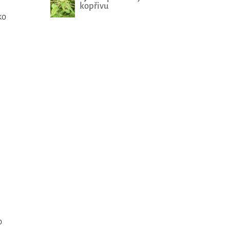
kopřivu
ko
o