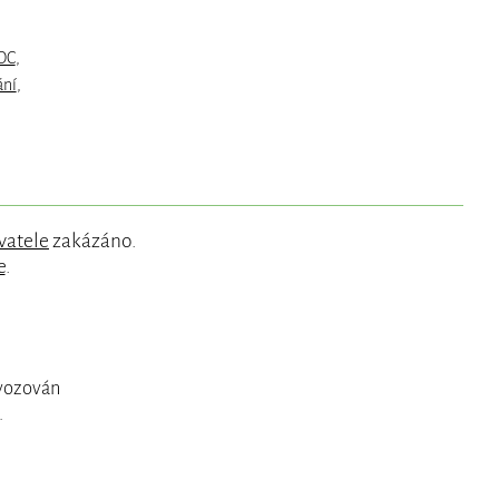
OC
,
ání
,
vatele
zakázáno.
e
.
ovozován
.