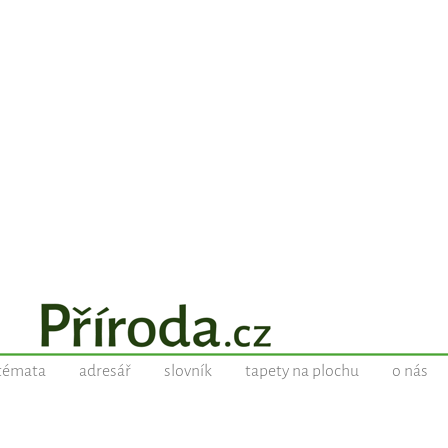
témata
adresář
slovník
tapety na plochu
o nás