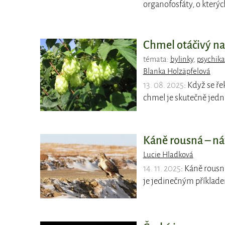
organofosfáty, o kterýc
Chmel otáčivý na 
témata:
bylinky
,
psychika
Blanka Holzäpfelová
13. 08. 2025
: Když se ř
chmel je skutečně jedn
Káně rousná – ná
Lucie Hladková
14. 11. 2025
: Káně rousn
je jedinečným příklade