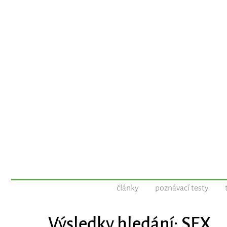
články
poznávací testy
Výsledky hledání: SEX