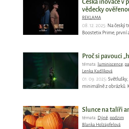
Česká inovace v p
vědecky ověřenou
REKLAMA
08. 12. 2025
: Na český 
Boostetix Prime, první 
Proč si pavouci „h
témata:
luminiscence
,
pa
Lenka Kadlíková
01. 09. 2025
: Světlušky
minimálně z obrázků. K
Slunce na talíři 
témata:
Dýně
,
podzim
Blanka Holzäpfelová