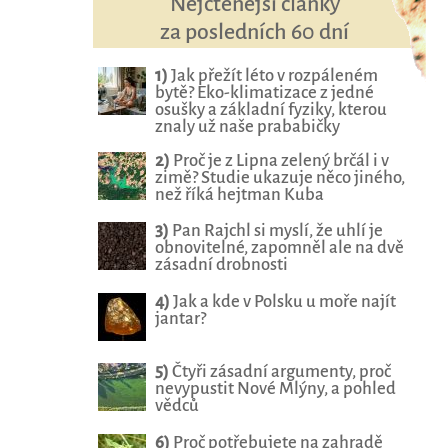
Nejčtenější články
za posledních 60 dní
1)
Jak přežít léto v rozpáleném
bytě? Eko-klimatizace z jedné
osušky a základní fyziky, kterou
znaly už naše prababičky
2)
Proč je z Lipna zelený brčál i v
zimě? Studie ukazuje něco jiného,
než říká hejtman Kuba
3)
Pan Rajchl si myslí, že uhlí je
obnovitelné, zapomněl ale na dvě
zásadní drobnosti
4)
Jak a kde v Polsku u moře najít
jantar?
5)
Čtyři zásadní argumenty, proč
nevypustit Nové Mlýny, a pohled
vědců
6)
Proč potřebujete na zahradě