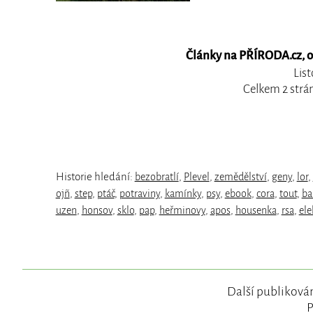
Články na PŘÍRODA.cz, ob
Lis
Celkem 2 strá
Historie hledání:
bezobratlí
,
Plevel
,
zemědělství
,
geny
,
lor
,
ojñ
,
step
,
ptáč
,
potraviny
,
kamínky
,
psy
,
ebook
,
cora
,
tout
,
ba
uzen
,
honsov
,
sklo
,
pap
,
heřminovy
,
apos
,
housenka
,
rsa
,
ele
Další publikován
P