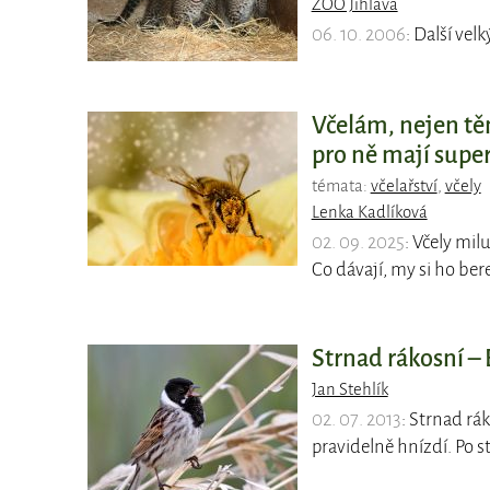
ZOO Jihlava
06. 10. 2006
: Další vel
Včelám, nejen tě
pro ně mají supe
témata:
včelařství
,
včely
Lenka Kadlíková
02. 09. 2025
: Včely mil
Co dávají, my si ho be
Strnad rákosní –
Jan Stehlík
02. 07. 2013
: Strnad rá
pravidelně hnízdí. Po 