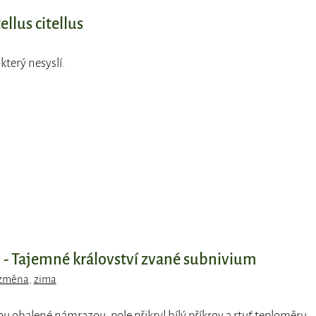
ellus citellus
který nesyslí.
- Tajemné království zvané subnivium
 změna
,
zima
ou obalené námrazou, pole přikryl bílý příkrov a rtuť teploměru