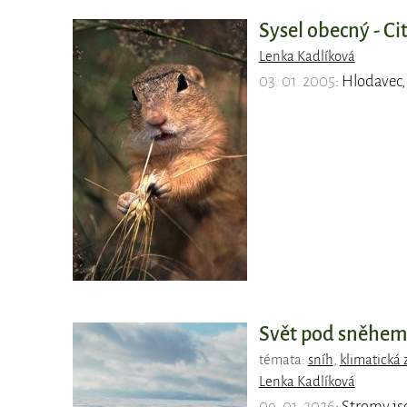
Sysel obecný - Cit
Lenka Kadlíková
03. 01. 2005
: Hlodavec, 
Svět pod sněhem 
témata:
sníh
,
klimatická
Lenka Kadlíková
09. 01. 2026
: Stromy js