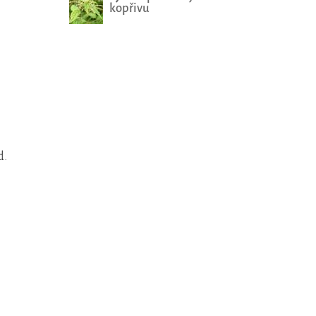
kopřivu
d.