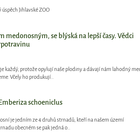
ký úspěch Jihlavské ZOO
m medonosným, se blýská na lepší časy. Vědci
rpotravinu
uje každý, protože opylují naše plodiny a dávají nám lahodný me
reme. Včely ho produkují…
 Emberiza schoeniclus
kosní je jedním ze 4 druhů strnadů, kteří na našem území
strnadu obecném se pak jedná o…