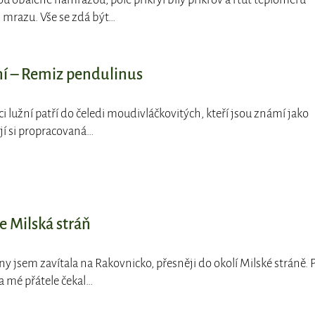
 mrazu. Vše se zdá být…
í – Remiz pendulinus
i lužní patří do čeledi moudivláčkovitých, kteří jsou známí jako
jí si propracovaná…
e Milská stráň
dny jsem zavítala na Rakovnicko, přesněji do okolí Milské stráně. 
 mé přátele čekal…