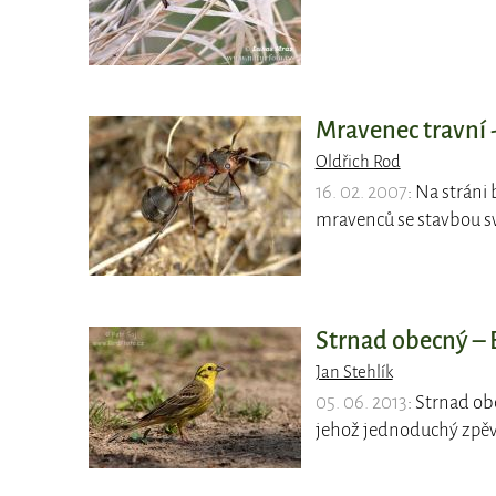
Mravenec travní -
Oldřich Rod
16. 02. 2007
: Na stráni
mravenců se stavbou s
Strnad obecný – E
Jan Stehlík
05. 06. 2013
: Strnad o
jehož jednoduchý zpěv 