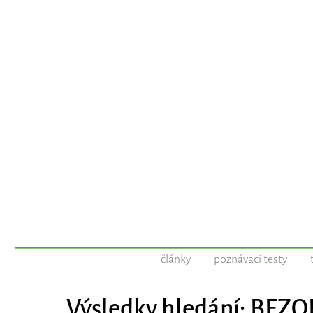
články
poznávací testy
Výsledky hledání: BEZ