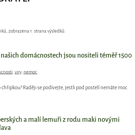
nků, zobrazena 1. strana výsledků:
 v našich domácnostech jsou nositeli téměř 1500
cnosti
,
viry
,
nemoc
to chřipkou? Raději se podívejte, jestli pod postelí nemáte moc
perských a malí lemuři z rodu maki novými
lava