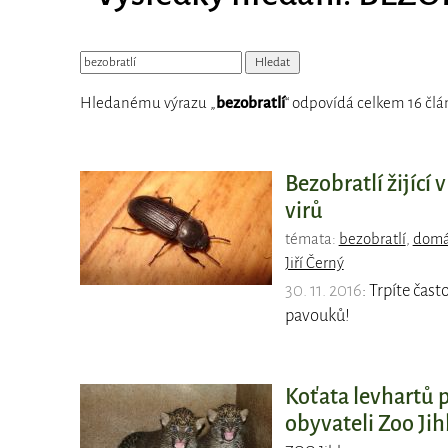
Hledanému výrazu „
bezobratlí
“ odpovídá celkem 16 člá
Bezobratlí žijící
virů
témata:
bezobratlí
,
domá
Jiří Černý
30. 11. 2016
: Trpíte čas
pavouků!
Koťata levhartů 
obyvateli Zoo Jih