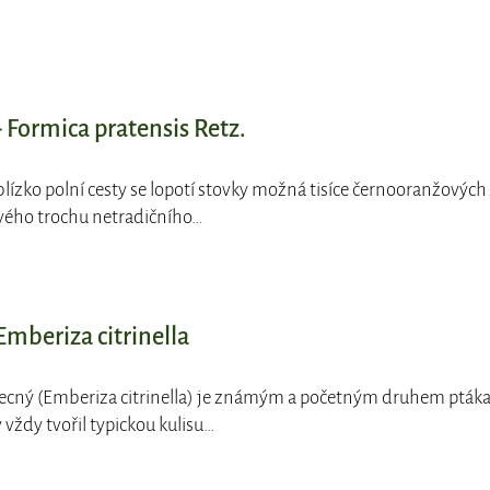
 Formica pratensis Retz.
 blízko polní cesty se lopotí stovky možná tisíce černooranžových
vého trochu netradičního…
mberiza citrinella
becný (Emberiza citrinella) je známým a početným druhem ptáka
vždy tvořil typickou kulisu…