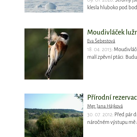
klesla hluboko pod bod
Moudivláček lužn
Eva Šebestová
18. 04. 2013
: Moudivláčc
malí zpěvní ptáci. Budu
Přírodní rezervac
Mgr. Jana Hájková
30. 07. 2012
: Před pár 
náročném výstupu mě a