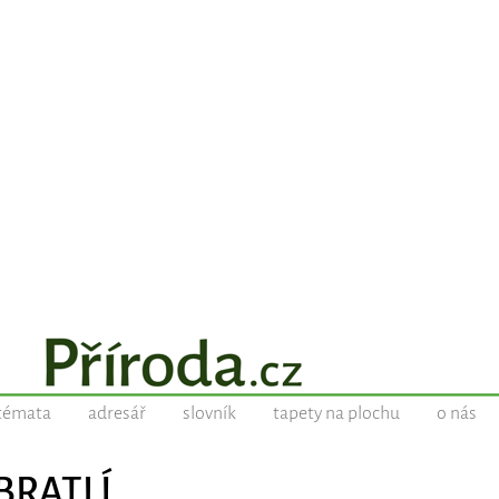
témata
adresář
slovník
tapety na plochu
o nás
OBRATLÍ