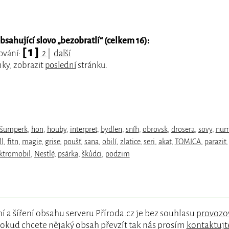
sahující slovo „
bezobratlí
“ (celkem 16):
[ 1 ]
tování:
2
|
další
nky, zobrazit
poslední
stránku.
šumperk
,
hon
,
houby
,
interpret
,
bydlen
,
sníh
,
obrovsk
,
drosera
,
sovy
,
nu
ll
,
fitn
,
magie
,
grise
,
poušť
,
sana
,
obilí
,
zlatice
,
seri
,
akat
,
TOMICA
,
parazit
ktromobil
,
Nestlé
,
psárka
,
škůdci
,
podzim
í a šíření obsahu serveru Příroda.cz je bez souhlasu
provozo
okud chcete nějaký obsah převzít tak nás prosím
kontaktujt