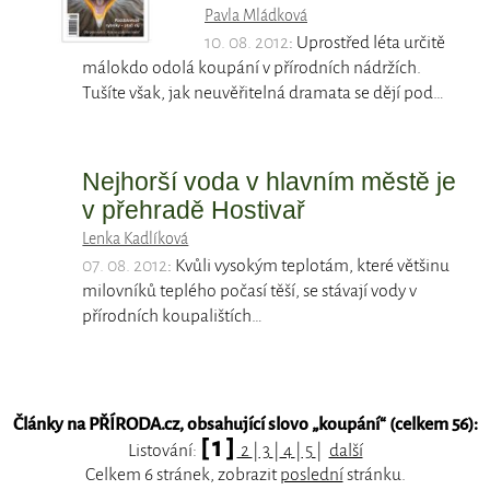
Pavla Mládková
10. 08. 2012
: Uprostřed léta určitě
málokdo odolá koupání v přírodních nádržích.
Tušíte však, jak neuvěřitelná dramata se dějí pod…
Nejhorší voda v hlavním městě je
v přehradě Hostivař
Lenka Kadlíková
07. 08. 2012
: Kvůli vysokým teplotám, které většinu
milovníků teplého počasí těší, se stávají vody v
přírodních koupalištích…
Články na PŘÍRODA.cz, obsahující slovo „
koupání
“ (celkem 56):
[ 1 ]
Listování:
2
|
3
|
4
|
5
|
další
Celkem 6 stránek, zobrazit
poslední
stránku.