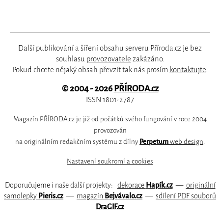
Další publikování a šíření obsahu serveru Příroda.cz je bez
souhlasu
provozovatele
zakázáno.
Pokud chcete nějaký obsah převzít tak nás prosím
kontaktujte
.
© 2004 - 2026
PŘÍRODA.cz
ISSN 1801-2787
Magazín PŘÍRODA.cz je již od počátků svého fungování v roce 2004
provozován
na originálním redakčním systému z dílny
Perpetum
web design
.
Nastavení soukromí a cookies
Doporučujeme i naše další projekty:
dekorace
Hapík.cz
—
originální
samolepky
Pieris.cz
—
magazín
Bejvávalo.cz
—
sdílení PDF souborů
DraGIF.cz