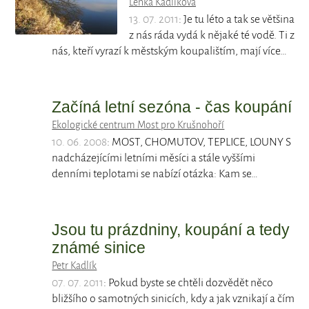
Lenka Kadlíková
13. 07. 2011
: Je tu léto a tak se většina
z nás ráda vydá k nějaké té vodě. Ti z
nás, kteří vyrazí k městským koupalištím, mají více…
Začíná letní sezóna - čas koupání
Ekologické centrum Most pro Krušnohoří
10. 06. 2008
: MOST, CHOMUTOV, TEPLICE, LOUNY S
nadcházejícími letními měsíci a stále vyššími
denními teplotami se nabízí otázka: Kam se…
Jsou tu prázdniny, koupání a tedy
známé sinice
Petr Kadlík
07. 07. 2011
: Pokud byste se chtěli dozvědět něco
bližšího o samotných sinicích, kdy a jak vznikají a čím