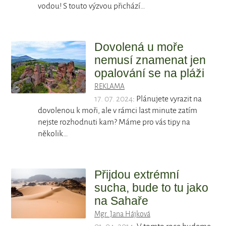
vodou! S touto výzvou přichází…
Dovolená u moře
nemusí znamenat jen
opalování se na pláži
REKLAMA
17. 07. 2024
: Plánujete vyrazit na
dovolenou k moři, ale v rámci last minute zatím
nejste rozhodnuti kam? Máme pro vás tipy na
několik…
Přijdou extrémní
sucha, bude to tu jako
na Sahaře
Mgr. Jana Hájková