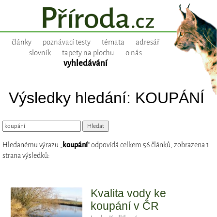
články
poznávací testy
témata
adresář
slovník
tapety na plochu
o nás
vyhledávání
Výsledky hledání: KOUPÁNÍ
Hledanému výrazu „
koupání
“ odpovídá celkem 56 článků, zobrazena 1.
strana výsledků:
Kvalita vody ke
koupání v ČR