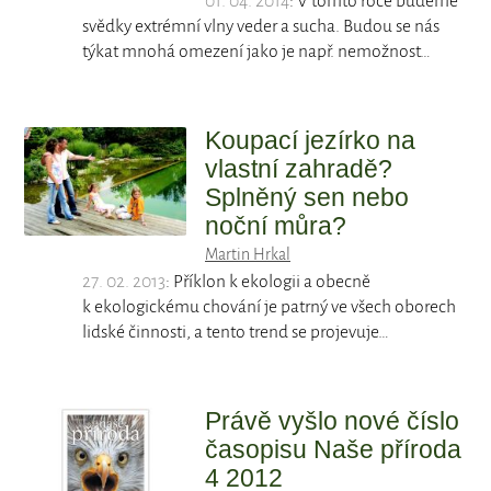
01. 04. 2014
: V tomto roce budeme
svědky extrémní vlny veder a sucha. Budou se nás
týkat mnohá omezení jako je např. nemožnost…
Koupací jezírko na
vlastní zahradě?
Splněný sen nebo
noční můra?
Martin Hrkal
27. 02. 2013
: Příklon k ekologii a obecně
k ekologickému chování je patrný ve všech oborech
lidské činnosti, a tento trend se projevuje…
Právě vyšlo nové číslo
časopisu Naše příroda
4 2012