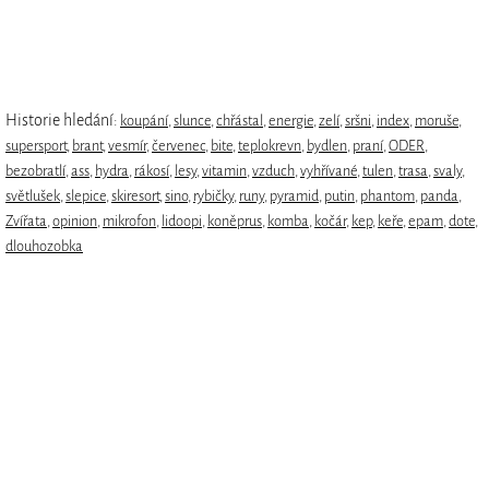
Historie hledání:
koupání
,
slunce
,
chřástal
,
energie
,
zelí
,
sršni
,
index
,
moruše
,
supersport
,
brant
,
vesmír
,
červenec
,
bite
,
teplokrevn
,
bydlen
,
praní
,
ODER
,
bezobratlí
,
ass
,
hydra
,
rákosí
,
lesy
,
vitamin
,
vzduch
,
vyhřívané
,
tulen
,
trasa
,
svaly
,
světlušek
,
slepice
,
skiresort
,
sino
,
rybičky
,
runy
,
pyramid
,
putin
,
phantom
,
panda
,
Zvířata
,
opinion
,
mikrofon
,
lidoopi
,
koněprus
,
komba
,
kočár
,
kep
,
keře
,
epam
,
dote
,
dlouhozobka