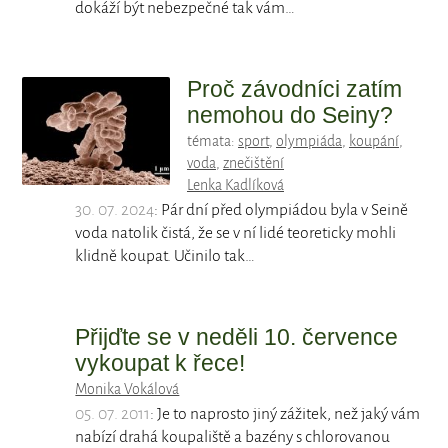
dokáží být nebezpečné tak vám…
Proč závodníci zatím
nemohou do Seiny?
témata:
sport
,
olympiáda
,
koupání
,
voda
,
znečištění
Lenka Kadlíková
30. 07. 2024
: Pár dní před olympiádou byla v Seině
voda natolik čistá, že se v ní lidé teoreticky mohli
klidně koupat. Učinilo tak…
Přijďte se v neděli 10. července
vykoupat k řece!
Monika Vokálová
05. 07. 2011
: Je to naprosto jiný zážitek, než jaký vám
nabízí drahá koupaliště a bazény s chlorovanou