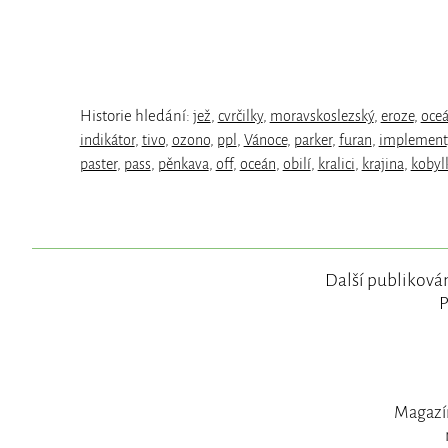
Historie hledání:
jež
,
cvrčilky
,
moravskoslezský
,
eroze
,
oce
indikátor
,
tivo
,
ozono
,
ppl
,
Vánoce
,
parker
,
furan
,
implement
paster
,
pass
,
pěnkava
,
off
,
oceán
,
obilí
,
kralici
,
krajina
,
kobyl
Další publikován
P
Magazín