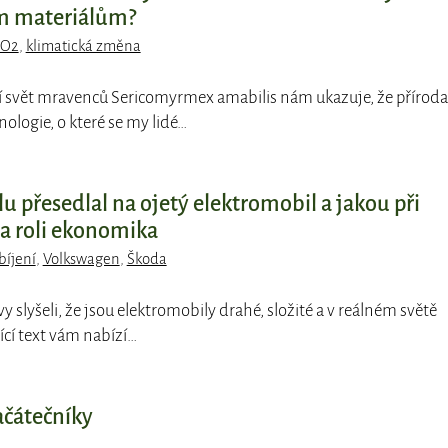
m materiálům?
O2
,
klimatická změna
ící svět mravenců Sericomyrmex amabilis nám ukazuje, že příroda
ologie, o které se my lidé…
lu přesedlal na ojetý elektromobil a jakou při
a roli ekonomika
bíjení
,
Volkswagen
,
Škoda
 i vy slyšeli, že jsou elektromobily drahé, složité a v reálném světě
ící text vám nabízí…
ačátečníky