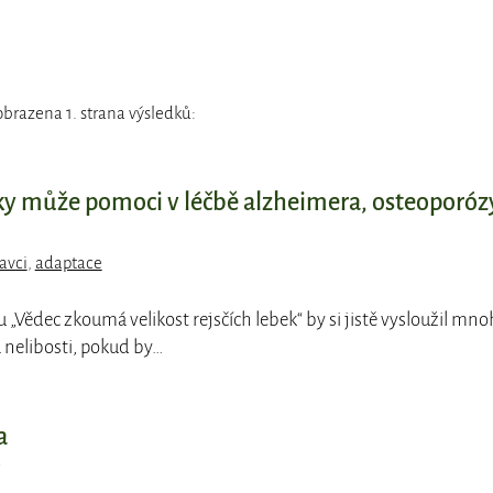
brazena 1. strana výsledků:
bky může pomoci v léčbě alzheimera, osteoporóz
avci
,
adaptace
pu „Vědec zkoumá velikost rejsčích lebek“ by si jistě vysloužil mn
nelibosti, pokud by…
a