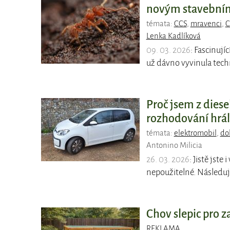
novým stavební
témata:
CCS
,
mravenci
,
C
Lenka Kadlíková
09. 03. 2026
: Fascinuj
už dávno vyvinula techn
Proč jsem z diese
rozhodování hrál
témata:
elektromobil
,
do
Antonino Milicia
26. 03. 2026
: Jistě jste
nepoužitelné. Následuj
Chov slepic pro z
REKLAMA