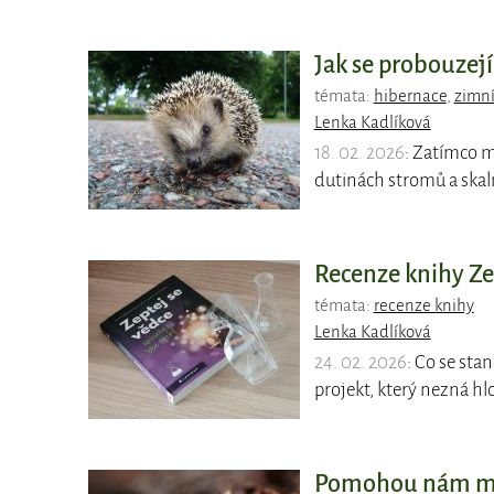
Jak se probouzejí
témata:
hibernace
,
zimní
Lenka Kadlíková
18. 02. 2026
: Zatímco m
dutinách stromů a skal
Recenze knihy Zep
témata:
recenze knihy
Lenka Kadlíková
24. 02. 2026
: Co se sta
projekt, který nezná hl
Pomohou nám mra