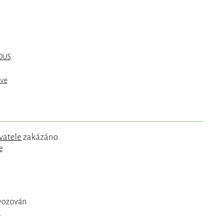
OUS
,
ive
vatele
zakázáno.
e
.
ovozován
.