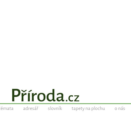
témata
adresář
slovník
tapety na plochu
o nás