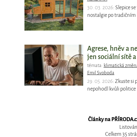
30. 03. 2026
: Slepice s
nostalgie po tradičním 
Agrese, hněv a n
jen sociální sítě a
témata:
klimatická změn
Emil Svoboda
29. 05. 2026
: Zkuste si
nepohodl kvůli politice
Články na PŘÍRODA.cz,
Listován
Celkem 35 strá