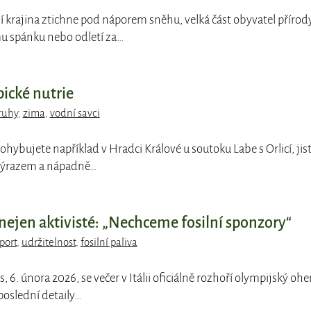
í krajina ztichne pod náporem sněhu, velká část obyvatel přírod
u spánku nebo odletí za…
ické nutrie
ruhy
,
zima
,
vodní savci
pohybujete například v Hradci Králové u soutoku Labe s Orlicí, jis
 výrazem a nápadně…
, nejen aktivisté: „Nechceme fosilní sponzory“
port
,
udržitelnost
,
fosilní paliva
s, 6. února 2026, se večer v Itálii oficiálně rozhoří olympijský ohe
poslední detaily…