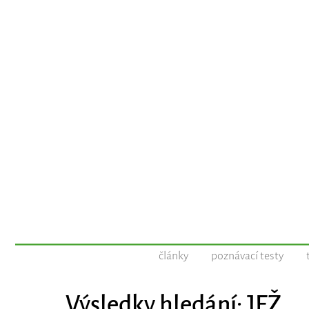
články
poznávací testy
Výsledky hledání: JEŽ