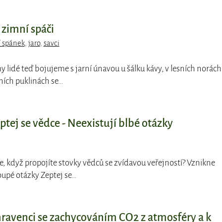
 zimní spáči
 spánek
,
jaro
,
savci
y lidé teď bojujeme s jarní únavou u šálku kávy, v lesních norách
ních puklinách se…
tej se vědce - Neexistují blbé otázky
ne, když propojíte stovky vědců se zvídavou veřejností? Vznikne
oupé otázky Zeptej se…
venci se zachycováním CO2 z atmosféry a k