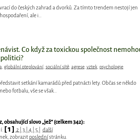
e vrací do českých zahrad a dvorků. Za tímto trendem nestojí jen
hospodaření, ale i…
enávist. Co když za toxickou společnost nemoho
 politici?
a
,
globální oteplování
,
sociální sítě
,
agrese
,
vztek
,
psychologie
 představit setkání kamarádů před patnácti lety. Občas se někdo
 nebo fotbalu, vše se však…
 obsahující slovo „
jež
“ (celkem 342):
[ 1 ]
í:
2
|
3
|
4
|
5
|
další
nek, zobrazit
poslední
stránku.