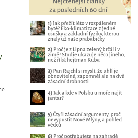
Nejčtenější články
za posledních 60 dní
1)
Jak přežít léto v rozpáleném
bytě? Eko-klimatizace z jedné
osušky a základní fyziky, kterou
znaly už naše prababičky
2)
Proč je z Lipna zelený brčál i v
zimě? Studie ukazuje něco jiného,
y
než říká hejtman Kuba
3)
Pan Rajchl si myslí, že uhlí je
obnovitelné, zapomněl ale na dvě
zásadní drobnosti
oho
4)
Jak a kde v Polsku u moře najít
jantar?
5)
Čtyři zásadní argumenty, proč
nevypustit Nové Mlýny, a pohled
vědců
6)
Proč potřebujete na zahradě