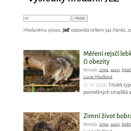
Hledanému výrazu „
jež
“ odpovídá celkem 342 článků, zo
Měření rejsčí le
či obezity
témata:
zima
,
savci
,
hlod
Lucie Hladková
12. 01. 2026
: Titulek ty
posměšných smajlíků a 
Zimní život bobr
témata:
zima
,
savci
,
bobr