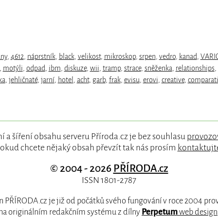
ány
,
4612
,
náprstník
,
black
,
velikost
,
mikroskop
,
srpen
,
vedro
,
kanad
,
VARI
,
motýli
,
odpad
,
ibm
,
diskuze
,
wii
,
tramp
,
strace
,
sněženka
,
relationships
,
ka
,
jehličnaté
,
jarní
,
hotel
,
acht
,
garb
,
frak
,
evisu
,
erovi
,
creative
,
comparat
í a šíření obsahu serveru Příroda.cz je bez souhlasu
provozo
okud chcete nějaký obsah převzít tak nás prosím
kontaktujt
© 2004 - 2026
PŘÍRODA.cz
ISSN 1801-2787
 PŘÍRODA.cz je již od počátků svého fungování v roce 2004 pr
na originálním redakčním systému z dílny
Perpetum
web design