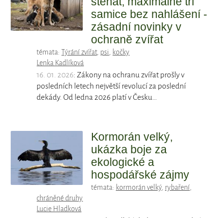
štěňat, maximálně tři
samice bez nahlášení -
zásadní novinky v
ochraně zvířat
témata:
Týrání zvířat
,
psi
,
kočky
Lenka Kadlíková
16. 01. 2026
: Zákony na ochranu zvířat prošly v
posledních letech největší revolucí za poslední
dekády. Od ledna 2026 platí v Česku…
Kormorán velký,
ukázka boje za
ekologické a
hospodářské zájmy
témata:
kormorán velký
,
rybaření
,
chráněné druhy
Lucie Hladková