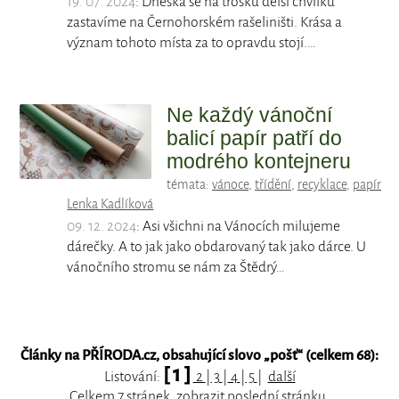
19. 07. 2024
: Dneska se na trošku delší chvilku
zastavíme na Černohorském rašeliništi. Krása a
význam tohoto místa za to opravdu stojí.…
Ne každý vánoční
balicí papír patří do
modrého kontejneru
témata:
vánoce
,
třídění
,
recyklace
,
papír
Lenka Kadlíková
09. 12. 2024
: Asi všichni na Vánocích milujeme
dárečky. A to jak jako obdarovaný tak jako dárce. U
vánočního stromu se nám za Štědrý…
Články na PŘÍRODA.cz, obsahující slovo „
pošť
“ (celkem 68):
[ 1 ]
Listování:
2
|
3
|
4
|
5
|
další
Celkem 7 stránek, zobrazit
poslední
stránku.