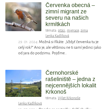
Červenka obecná –
zimní migrant ze
severu na našich
krmítkách
témata:
ptáci
,
migrace
,
zima
Lenka Kadlíková
29. 01. 2024
: Možná si říkáte: „Vždyť červenka tu je
celý rok?“ Ano je, ale většinou ne ti samí jedinci jako
od jara do podzimu. Pojďme…
Černohorské
rašeliniště – jedna z
nejcennějších lokalit
Krkonoš
témata:
Výlet Krkonoše
Lenka Kadlíková