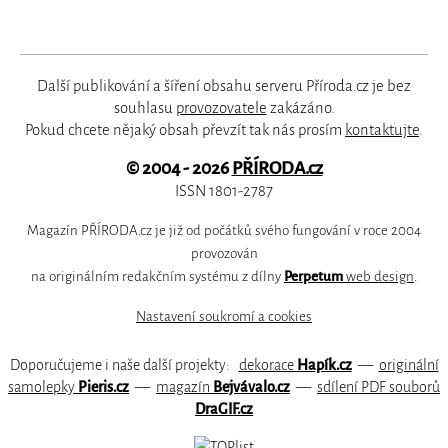
Další publikování a šíření obsahu serveru Příroda.cz je bez
souhlasu
provozovatele
zakázáno.
Pokud chcete nějaký obsah převzít tak nás prosím
kontaktujte
.
© 2004 - 2026
PŘÍRODA.cz
ISSN 1801-2787
Magazín PŘÍRODA.cz je již od počátků svého fungování v roce 2004
provozován
na originálním redakčním systému z dílny
Perpetum
web design
.
Nastavení soukromí a cookies
Doporučujeme i naše další projekty:
dekorace
Hapík.cz
—
originální
samolepky
Pieris.cz
—
magazín
Bejvávalo.cz
—
sdílení PDF souborů
DraGIF.cz