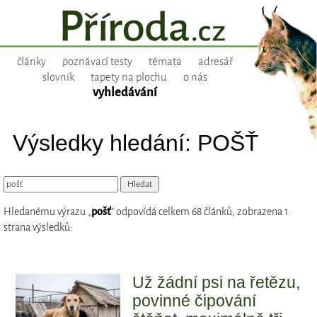
články
poznávací testy
témata
adresář
slovník
tapety na plochu
o nás
vyhledávání
Výsledky hledání: POŠŤ
Hledanému výrazu „
pošť
“ odpovídá celkem 68 článků, zobrazena 1.
strana výsledků:
Už žádní psi na řetězu,
povinné čipování