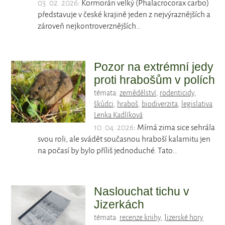
03. 02. 2026
: Kormorán velký (Phalacrocorax carbo)
představuje v české krajině jeden z nejvýraznějších a
zároveň nejkontroverznějších…
Pozor na extrémní jedy
proti hrabošům v polích
témata:
zemědělství
,
rodenticidy
,
škůdci
,
hraboš
,
biodiverzita
,
legislativa
Lenka Kadlíková
10. 04. 2026
: Mírná zima sice sehrála
svou roli, ale svádět současnou hraboší kalamitu jen
na počasí by bylo příliš jednoduché. Tato…
Naslouchat tichu v
Jizerkách
témata:
recenze knihy
,
Jizerské hory