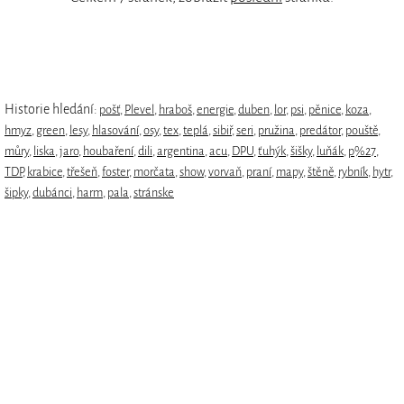
Historie hledání:
pošť
,
Plevel
,
hraboš
,
energie
,
duben
,
lor
,
psi
,
pěnice
,
koza
,
hmyz
,
green
,
lesy
,
hlasování
,
osy
,
tex
,
teplá
,
sibiř
,
seri
,
pružina
,
predátor
,
pouště
,
můry
,
liska
,
jaro
,
houbaření
,
dili
,
argentina
,
acu
,
DPU
,
ťuhýk
,
šišky
,
luňák
,
p%27
,
TDP
,
krabice
,
třešeň
,
foster
,
morčata
,
show
,
vorvaň
,
praní
,
mapy
,
štěně
,
rybník
,
hytr
,
šipky
,
dubánci
,
harm
,
pala
,
stránske