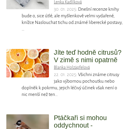
Lenka Kadlíková
30. 01. 2025
: Dnešní recenze knihy
bude o, sice útlé, ale myšlenkově velmi vydařené,
knížce Naslouchat tichu od známé liberecké postavy,
…
Jíte teď hodně citrusů?
V zimě s nimi opatrně
Blanka Holzäpfelová
22. 01. 2025
: Všichni známe citrusy
jako výbornou pochoutku nebo
doplněk k pokrmu, jejich léčivý účinek však není o
nic menší než ten…
Ptáčkaři si mohou
oddychnout -