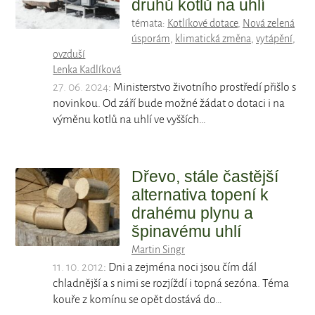
druhů kotlů na uhlí
témata:
Kotlíkové dotace
,
Nová zelená
úsporám
,
klimatická změna
,
vytápění
,
ovzduší
Lenka Kadlíková
27. 06. 2024
: Ministerstvo životního prostředí přišlo s
novinkou. Od září bude možné žádat o dotaci i na
výměnu kotlů na uhlí ve vyšších…
Dřevo, stále častější
alternativa topení k
drahému plynu a
špinavému uhlí
Martin Singr
11. 10. 2012
: Dni a zejména noci jsou čím dál
chladnější a s nimi se rozjíždí i topná sezóna. Téma
kouře z komínu se opět dostává do…