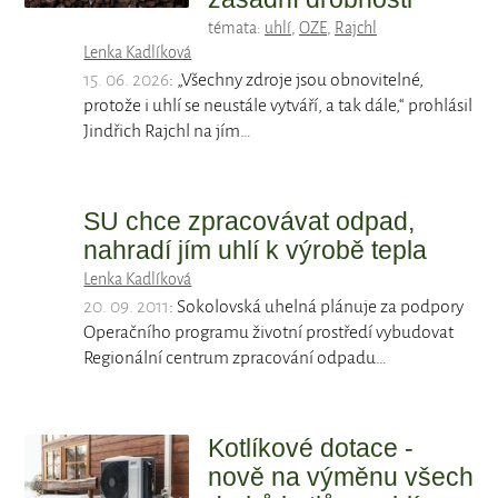
témata:
uhlí
,
OZE
,
Rajchl
Lenka Kadlíková
15. 06. 2026
: „Všechny zdroje jsou obnovitelné,
protože i uhlí se neustále vytváří, a tak dále,“ prohlásil
Jindřich Rajchl na jím…
SU chce zpracovávat odpad,
nahradí jím uhlí k výrobě tepla
Lenka Kadlíková
20. 09. 2011
: Sokolovská uhelná plánuje za podpory
Operačního programu životní prostředí vybudovat
Regionální centrum zpracování odpadu…
Kotlíkové dotace -
nově na výměnu všech