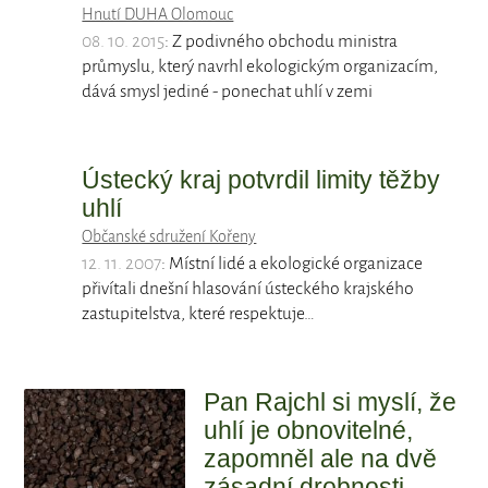
Hnutí DUHA Olomouc
08. 10. 2015
: Z podivného obchodu ministra
průmyslu, který navrhl ekologickým organizacím,
dává smysl jediné - ponechat uhlí v zemi
Ústecký kraj potvrdil limity těžby
uhlí
Občanské sdružení Kořeny
12. 11. 2007
: Místní lidé a ekologické organizace
přivítali dnešní hlasování ústeckého krajského
zastupitelstva, které respektuje…
Pan Rajchl si myslí, že
uhlí je obnovitelné,
zapomněl ale na dvě
zásadní drobnosti