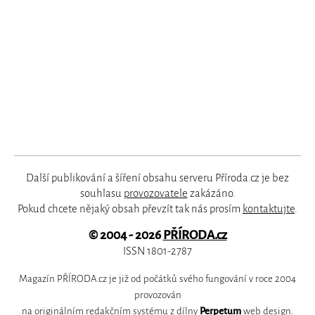
Další publikování a šíření obsahu serveru Příroda.cz je bez
souhlasu
provozovatele
zakázáno.
Pokud chcete nějaký obsah převzít tak nás prosím
kontaktujte
.
© 2004 - 2026
PŘÍRODA.cz
ISSN 1801-2787
Magazín PŘÍRODA.cz je již od počátků svého fungování v roce 2004
provozován
na originálním redakčním systému z dílny
Perpetum
web design
.