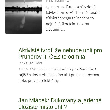
Lenka Kadlíková
15. 01. 2007
: Paradoxně v době,
kdybychom se všichni měli snažit
získávat energii způsobem co
nejméně škodícím našemu
životnímu…
Aktivisté tvrdí, že nebude uhlí pro
Prunéřov II, ČEZ to odmítá
Lenka Kadlíková
24. 10. 2011
: Podle EPS nemá Čez pro Prunéřov 2
zajištěn dostatek kvalitního uhlí pro garantovanou
dobu provozu elektrárny.
Jan Mládek: Dukovany a jaderné
úložiště místo uhlí?