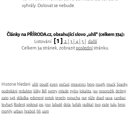
vyhrály. Dolovat se nebude.
Články na PŘÍRODA.cz, obsahující slovo „
uhlí
“ (celkem 334):
[ 1 ]
Listování:
2
|
3
|
4
|
5
|
další
Celkem 34 stránek, zobrazit
poslední
stránku.
Historie hledání:
uhlí
,
poušť
,
even
,
počasí
,
mravenci
,
hero
,
rough
,
muck
,
Sparky
,
podnikání
,
redaktor
,
šišky
,
Bill
,
svetry
,
mlade
,
pylov
,
lokalita
,
jav
,
nosorožík
,
deštný
,
zato
,
148
,
skládka
,
ediment
,
potok
,
tepeln
,
ropucha
,
rae
,
růže
,
dsad
,
sava
,
cardiac
,
levhart
,
Rodent
,
spiknut
,
psi
,
jovi
,
labutě
,
dota
,
luňák
,
radikal
,
tivo
,
irate
,
tulu
,
brno
,
motýly
,
urban
,
hraboš
,
hři
,
usm