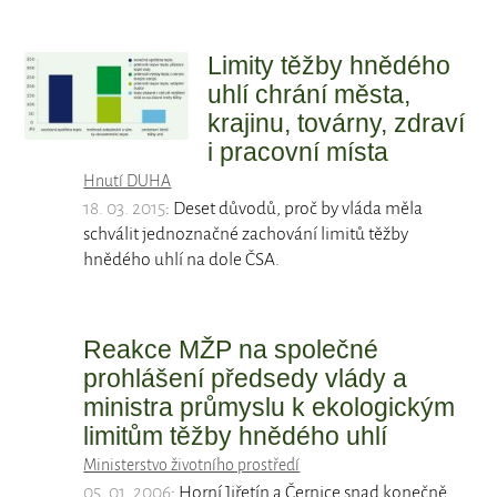
Limity těžby hnědého
uhlí chrání města,
krajinu, továrny, zdraví
i pracovní místa
Hnutí DUHA
18. 03. 2015
: Deset důvodů, proč by vláda měla
schválit jednoznačné zachování limitů těžby
hnědého uhlí na dole ČSA.
Reakce MŽP na společné
prohlášení předsedy vlády a
ministra průmyslu k ekologickým
limitům těžby hnědého uhlí
Ministerstvo životního prostředí
05. 01. 2006
: Horní Jiřetín a Černice snad konečně