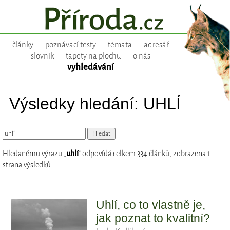
články
poznávací testy
témata
adresář
slovník
tapety na plochu
o nás
vyhledávání
Výsledky hledání: UHLÍ
Hledanému výrazu „
uhlí
“ odpovídá celkem 334 článků, zobrazena 1.
strana výsledků:
Uhlí, co to vlastně je,
jak poznat to kvalitní?