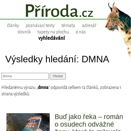
články
poznávací testy
témata
adresář
slovník
tapety na plochu
o nás
vyhledávání
Výsledky hledání: DMNA
Hledanému výrazu „
dmna
“ odpovídá celkem 12 článků, zobrazena 1.
strana výsledků:
Buď jako řeka – román
o osudech odvážné