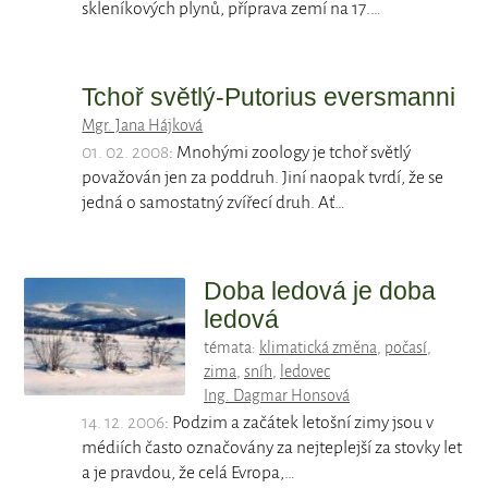
skleníkových plynů, příprava zemí na 17.…
Tchoř světlý-Putorius eversmanni
Mgr. Jana Hájková
01. 02. 2008
: Mnohými zoology je tchoř světlý
považován jen za poddruh. Jiní naopak tvrdí, že se
jedná o samostatný zvířecí druh. Ať…
Doba ledová je doba
ledová
témata:
klimatická změna
,
počasí
,
zima
,
sníh
,
ledovec
Ing. Dagmar Honsová
14. 12. 2006
: Podzim a začátek letošní zimy jsou v
médiích často označovány za nejteplejší za stovky let
a je pravdou, že celá Evropa,…