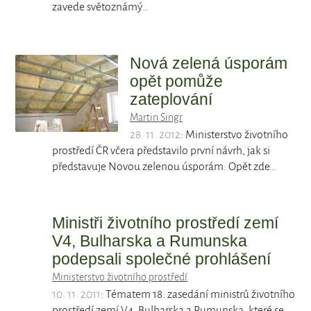
zavede světoznámý…
Nová zelená úsporám
opět pomůže
zateplování
Martin Singr
28. 11. 2012
: Ministerstvo životního
prostředí ČR včera představilo první návrh, jak si
představuje Novou zelenou úsporám. Opět zde…
Ministři životního prostředí zemí
V4, Bulharska a Rumunska
podepsali společné prohlášení
Ministerstvo životního prostředí
10. 11. 2011
: Tématem 18. zasedání ministrů životního
prostředí zemí V4, Bulharska a Rumunska, které se