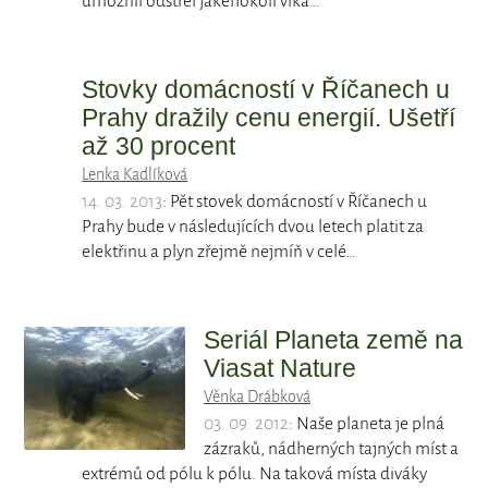
umožnil odstřel jakéhokoli vlka…
Stovky domácností v Říčanech u
Prahy dražily cenu energií. Ušetří
až 30 procent
Lenka Kadlíková
14. 03. 2013
: Pět stovek domácností v Říčanech u
Prahy bude v následujících dvou letech platit za
elektřinu a plyn zřejmě nejmíň v celé…
Seriál Planeta země na
Viasat Nature
Věnka Drábková
03. 09. 2012
: Naše planeta je plná
zázraků, nádherných tajných míst a
extrémů od pólu k pólu. Na taková místa diváky