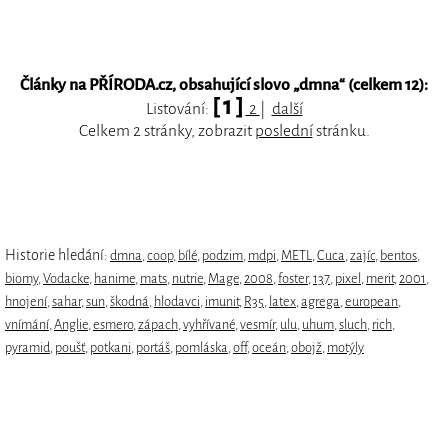
Články na PŘÍRODA.cz, obsahující slovo „
dmna
“ (celkem 12):
[ 1 ]
Listování:
2
|
další
Celkem 2 stránky, zobrazit
poslední
stránku.
Historie hledání:
dmna
,
coop
,
bílé
,
podzim
,
mdpi
,
METL
,
Cuca
,
zajíc
,
bentos
,
biomy
,
Vodacke
,
hanime
,
mats
,
nutrie
,
Mage
,
2008
,
foster
,
137
,
pixel
,
merit
,
2001
,
hnojení
,
sahar
,
sun
,
škodná
,
hlodavci
,
imunit
,
R35
,
latex
,
agrega
,
european
,
vnímání
,
Anglie
,
esmero
,
zápach
,
vyhřívané
,
vesmír
,
ulu
,
uhum
,
sluch
,
rich
,
pyramid
,
poušť
,
potkani
,
portáš
,
pomláska
,
off
,
oceán
,
obojž
,
motýly