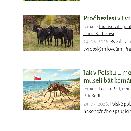
Proč bezlesí v Ev
témata:
biodiverzita
,
pra
Lenka Kadlíková
24. 06. 2026
: Býval sym
evropským lovcům. Pra
Jak v Polsku u mo
museli bát komá
témata:
Polsko
,
Balt
,
moř
Petr Kadlík
29. 07. 2026
: Polské po
nekonečného spalujícíh