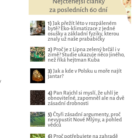
Nejčtenější články
za posledních 60 dní
1)
Jak přežít léto v rozpáleném
bytě? Eko-klimatizace z jedné
osušky a základní fyziky, kterou
znaly už naše prababičky
2)
Proč je z Lipna zelený brčál i v
zimě? Studie ukazuje něco jiného,
než říká hejtman Kuba
3)
Jak a kde v Polsku u moře najít
jantar?
y
4)
Pan Rajchl si myslí, že uhlí je
obnovitelné, zapomněl ale na dvě
zásadní drobnosti
5)
Čtyři zásadní argumenty, proč
nevypustit Nové Mlýny, a pohled
vědců
6)
Proč potřebujete na zahradě