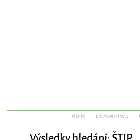
články
poznávací testy
Výsledky hledání: ŠTIP