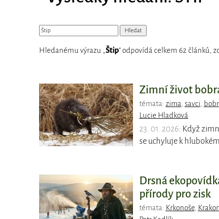
Hledanému výrazu „
Štip
“ odpovídá celkem 62 článků, zo
Zimní život bobr
témata:
zima
,
savci
,
bobr
Lucie Hladková
23. 01. 2026
: Když zimn
se uchyluje k hlubokém
Drsná ekopovídka
přírody pro zisk
témata:
Krkonoše
,
Krako