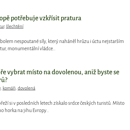
ropě potřebuje vzkřísit pratura
tur
,
šlechtění
bolem nespoutané síly, který naháněl hrůzu i úctu nejstarším
tur, monumentální vládce…
ře vybrat místo na dovolenou, aniž byste se
rů?
e
,
komáři
,
dovolená
břeží si v posledních letech získalo srdce českých turistů. Místo
o horka na jihu Evropy…