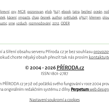
,
krevní
,
osy
,
MGR
,
pozorovan
,
glob
,
%27
,
ebook
,
tatra
,
bezlesí
,
oceán
,
nob
tek
,
kácení
,
impacts
,
chap
,
česnek
,
author
,
světlušek
,
p%27
,
křemen
,
plou
rustic
,
srne
,
vzduch
,
rozmnožování
,
2012
,
ODER
í a šíření obsahu serveru Příroda.cz je bez souhlasu
provozo
okud chcete nějaký obsah převzít tak nás prosím
kontaktujt
© 2004 - 2026
PŘÍRODA.cz
ISSN 1801-2787
 PŘÍRODA.cz je již od počátků svého fungování v roce 2004 pr
na originálním redakčním systému z dílny
Perpetum
web design
Nastavení soukromí a cookies