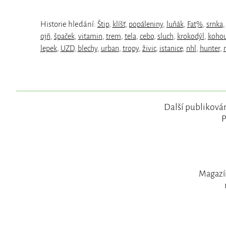
Historie hledání:
Štip
,
klíšť
,
popáleniny
,
luňák
,
Fat%
,
srnka
ojñ
,
špaček
,
vitamin
,
trem
,
tela
,
cebo
,
sluch
,
krokodýl
,
kohou
lepek
,
UZD
,
blechy
,
urban
,
tropy
,
živic
,
istanice
,
nhl
,
hunter
,
Další publikován
P
Magazín