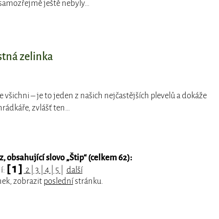
 samozřejmě ještě nebyly…
stná zelinka
e všichni – je to jeden z našich nejčastějších plevelů a dokáže
rádkáře, zvlášť ten…
 obsahující slovo „
Štip
“ (celkem 62):
[ 1 ]
í:
2
|
3
|
4
|
5
|
další
nek, zobrazit
poslední
stránku.