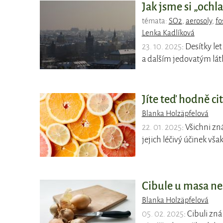
Jak jsme si „ochl
témata:
SO2
,
aerosoly
,
fo
Lenka Kadlíková
23. 10. 2025
: Desítky l
a dalším jedovatým l
Jíte teď hodně ci
Blanka Holzäpfelová
22. 01. 2025
: Všichni z
jejich léčivý účinek vš
Cibule u masa ne
Blanka Holzäpfelová
05. 02. 2025
: Cibuli zn