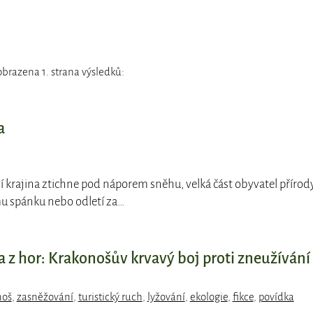
brazena 1. strana výsledků:
a
í krajina ztichne pod náporem sněhu, velká část obyvatel přírod
u spánku nebo odletí za…
 z hor: Krakonošův krvavý boj proti zneužívání
noš
,
zasněžování
,
turistický ruch
,
lyžování
,
ekologie
,
fikce
,
povídka