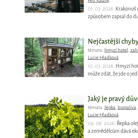
Petr Kadlík
01. 03. 2026
: Krakonoš 
způsobem zapsal do du
Nejčastější chyby
témata:
hmyzí hotel
,
zah
Lucie Hladková
10. 03. 2026
: Hmyzí hot
může zdát, že jde o j
Jaký je pravý dů
témata:
řepka
,
biopaliva
Lucie Hladková
09. 06. 2026
: Řepka ol
a zemědělcům dává eko