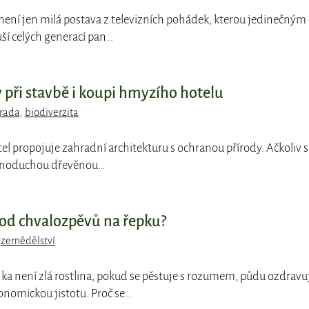
není jen milá postava z televizních pohádek, kterou jedinečným
ší celých generací pan…
 při stavbě i koupi hmyzího hotelu
rada
,
biodiverzita
el propojuje zahradní architekturu s ochranou přírody. Ačkoliv s
ednoduchou dřevěnou…
vod chvalozpěvů na řepku?
,
zemědělství
ejka není zlá rostlina, pokud se pěstuje s rozumem, půdu ozdravu
nomickou jistotu. Proč se…