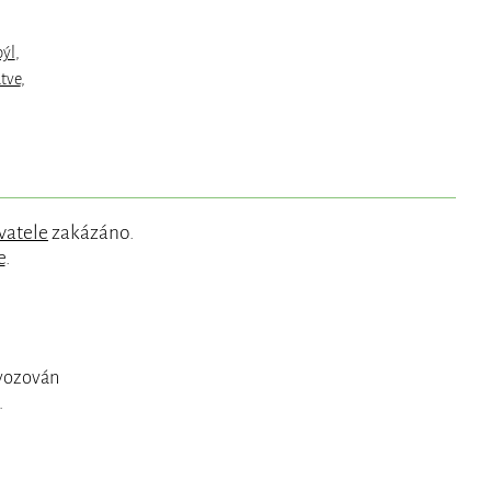
ýl
,
tve
,
vatele
zakázáno.
e
.
ovozován
.