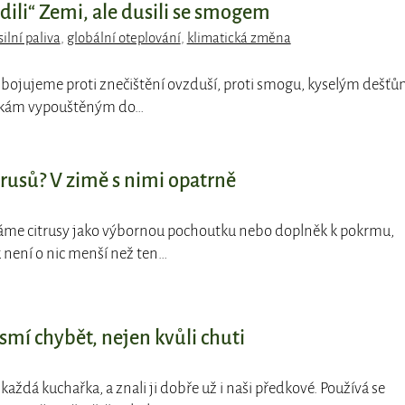
adili“ Zemi, ale dusili se smogem
silní paliva
,
globální oteplování
,
klimatická změna
et bojujeme proti znečištění ovzduší, proti smogu, kyselým dešť
átkám vypouštěným do…
trusů? V zimě s nimi opatrně
náme citrusy jako výbornou pochoutku nebo doplněk k pokrmu,
ak není o nic menší než ten…
smí chybět, nejen kvůli chuti
á každá kuchařka, a znali ji dobře už i naši předkové. Používá se