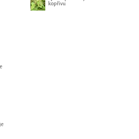
kopřivu
e
je