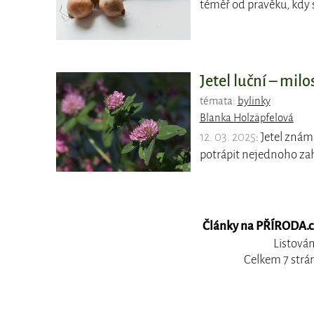
téměř od pravěku, kdy
Jetel luční – milo
témata:
bylinky
Blanka Holzäpfelová
12. 03. 2025
: Jetel znám
potrápit nejednoho zah
Články na PŘÍRODA.cz,
Listován
Celkem 7 strá