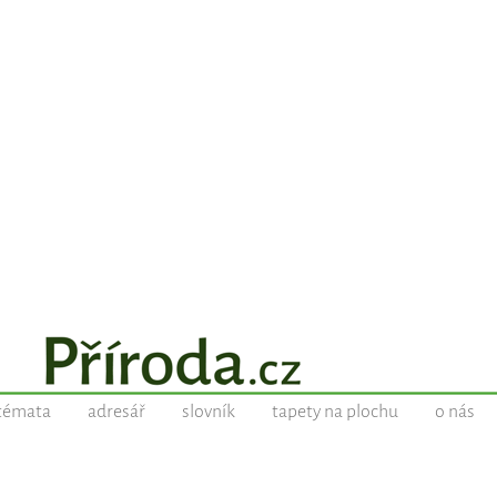
témata
adresář
slovník
tapety na plochu
o nás