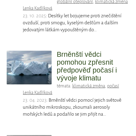
globální oteplování
,
klimatická změna
Lenka Kadlíková
23. 10. 2025
: Desítky let bojujeme proti znečištění
ovzduší, proti smogu, kyselým dešťům a dalším
jedovatým látkám vypouštěným do…
Brněnští vědci
pomohou zpřesnit
předpověď počasí i
vývoje klimatu
témata:
klimatická změna
,
počasí
Lenka Kadlíková
23. 04. 2023
: Brněnští vědci pomocí jejich světově
unikátního mikroskopu, zkoumali aerosoly
mořských ledů a podařilo se jim přijít na…