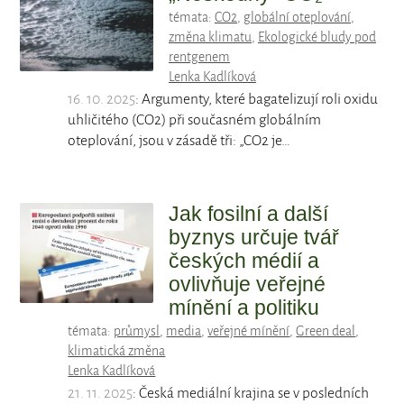
témata:
CO2
,
globální oteplování
,
změna klimatu
,
Ekologické bludy pod
rentgenem
Lenka Kadlíková
16. 10. 2025
: Argumenty, které bagatelizují roli oxidu
uhličitého (CO2​) při současném globálním
oteplování, jsou v zásadě tři: „CO2​ je…
Jak fosilní a další
byznys určuje tvář
českých médií a
ovlivňuje veřejné
mínění a politiku
témata:
průmysl
,
media
,
veřejné mínění
,
Green deal
,
klimatická změna
Lenka Kadlíková
21. 11. 2025
: Česká mediální krajina se v posledních