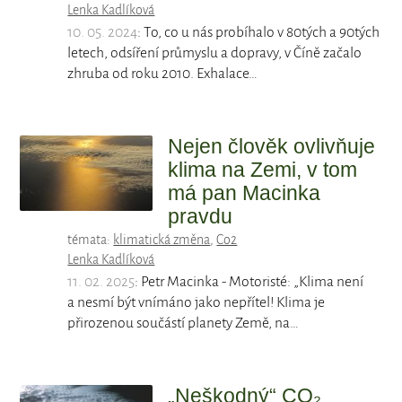
Lenka Kadlíková
10. 05. 2024
: To, co u nás probíhalo v 80tých a 90tých
letech, odsíření průmyslu a dopravy, v Číně začalo
zhruba od roku 2010. Exhalace…
Nejen člověk ovlivňuje
klima na Zemi, v tom
má pan Macinka
pravdu
témata:
klimatická změna
,
Co2
Lenka Kadlíková
11. 02. 2025
: Petr Macinka - Motoristé: „Klima není
a nesmí být vnímáno jako nepřítel! Klima je
přirozenou součástí planety Země, na…
„Neškodný“ CO₂