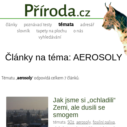
témata
články
poznávací testy
adresář
slovník
tapety na plochu
o nás
vyhledávání
Články na téma: AEROSOLY
Tématu „
aerosoly
“ odpovídá celkem 7 článků:
Jak jsme si „ochladili“
Zemi, ale dusili se
smogem
témata:
SO2
,
aerosoly
,
fosilní paliva
,