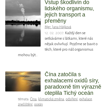
Vstup škodlivin do
lidského organismu,
jejich transport a
přeměny
Mgr. Jana Hájková
12. 02. 2007
: Každý den se
setkáváme s látkami, které nás
nějak ovlivňují. Pojďme se bavit o
těch, které pro náš organismus
mohou být…
Čína zatočila s
exhalacemi oxidů síry,
paradoxně tím výrazně
oteplila Tichý oceán
témata:
Čína
,
klimatická změna
,
odsíření
,
exhalace
,
znečištění
,
oceán