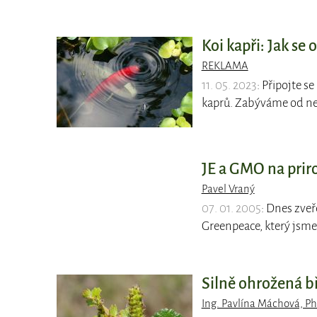
Koi kapři: Jak se 
REKLAMA
11. 05. 2023
: Připojte s
kaprů. Zabýváme od n
JE a GMO na prir
Pavel Vraný
07. 01. 2005
: Dnes zve
Greenpeace, který jsme 
Silně ohrožená bř
Ing. Pavlína Máchová, Ph.