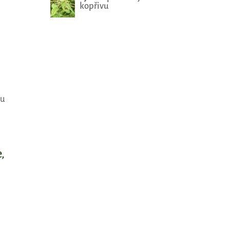
kopřivu
ou
,