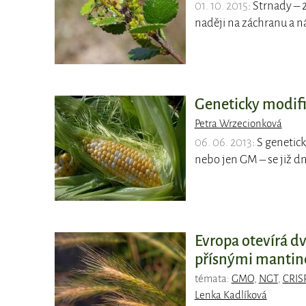
01. 10. 2015
: Strnady – 
naději na záchranu a n
Geneticky modif
Petra Wrzecionková
06. 06. 2013
: S geneti
nebo jen GM – se již 
Evropa otevírá d
přísnými mantin
témata:
GMO
,
NGT
,
CRIS
Lenka Kadlíková