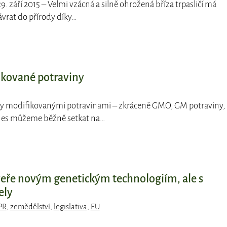
29. září 2015 – Velmi vzácná a silně ohrožená bříza trpasličí má
ávrat do přírody díky…
ikované potraviny
cky modifikovanými potravinami – zkráceně GMO, GM potraviny,
dnes můžeme běžně setkat na…
veře novým genetickým technologiím, ale s
ely
PR
,
zemědělství
,
legislativa
,
EU