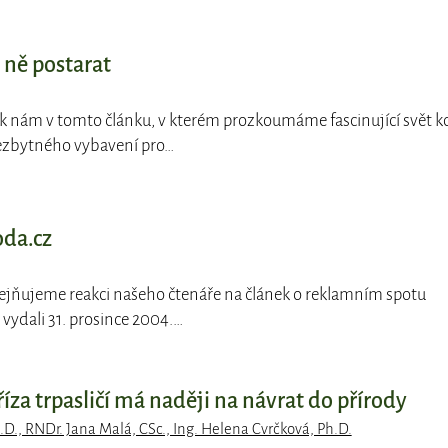
o ně postarat
e k nám v tomto článku, v kterém prozkoumáme fascinující svět k
ezbytného vybavení pro…
oda.cz
řejňujeme reakci našeho čtenáře na článek o reklamním spotu
vydali 31. prosince 2004.…
íza trpasličí má naději na návrat do přírody
D., RNDr. Jana Malá, CSc., Ing. Helena Cvrčková, Ph.D.