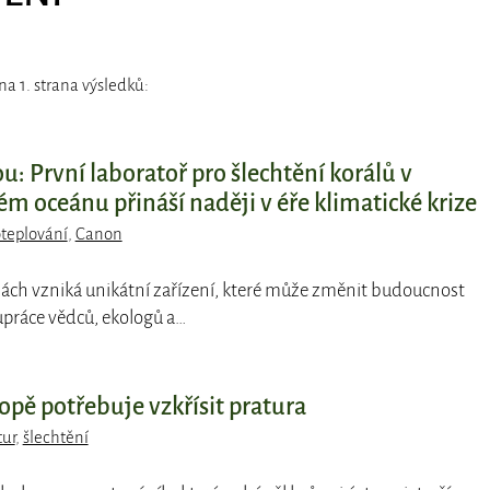
a 1. strana výsledků:
: První laboratoř pro šlechtění korálů v
m oceánu přináší naději v éře klimatické krize
oteplování
,
Canon
lách vzniká unikátní zařízení, které může změnit budoucnost
upráce vědců, ekologů a…
ropě potřebuje vzkřísit pratura
tur
,
šlechtění