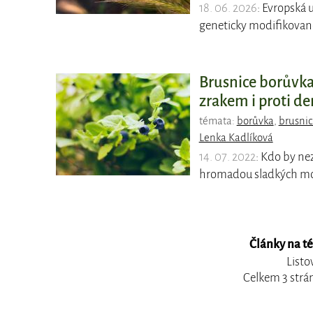
18. 06. 2026
: Evropská 
geneticky modifikovan
Brusnice borůvka
zrakem i proti d
témata:
borůvka
,
brusni
Lenka Kadlíková
14. 07. 2022
: Kdo by nez
hromadou sladkých mo
Články na t
Listo
Celkem 3 strá