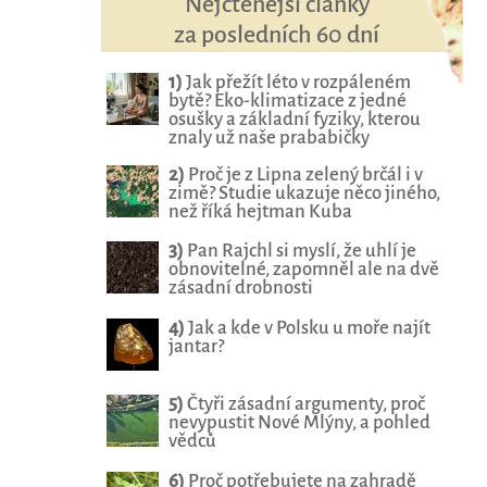
Nejčtenější články
za posledních 60 dní
1)
Jak přežít léto v rozpáleném
bytě? Eko-klimatizace z jedné
osušky a základní fyziky, kterou
znaly už naše prababičky
2)
Proč je z Lipna zelený brčál i v
zimě? Studie ukazuje něco jiného,
než říká hejtman Kuba
3)
Pan Rajchl si myslí, že uhlí je
obnovitelné, zapomněl ale na dvě
zásadní drobnosti
4)
Jak a kde v Polsku u moře najít
jantar?
5)
Čtyři zásadní argumenty, proč
nevypustit Nové Mlýny, a pohled
vědců
6)
Proč potřebujete na zahradě