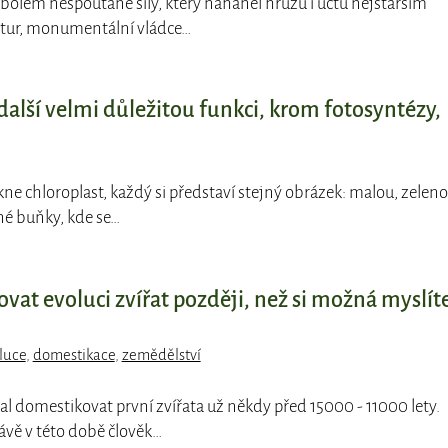
bolem nespoutané síly, který naháněl hrůzu i úctu nejstarším
tur, monumentální vládce…
další velmi důležitou funkci, krom fotosyntézy,
ekne chloroplast, každý si představí stejný obrázek: malou, zelen
né buňky, kde se…
ňovat evoluci zvířat později, než si možná myslíte
luce
,
domestikace
,
zemědělství
čal domestikovat první zvířata už někdy před 15000 - 11000 lety.
ávě v této době člověk…