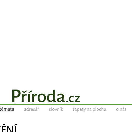
témata
adresář
slovník
tapety na plochu
o nás
TĚNÍ