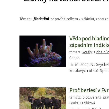
Tématu „
šlechtění
“ odpovídá celkem 28 článků, zobrazen
Věda pod hladinou
západním Indické
témata:
korály
,
globální 
Canon
16. 10. 2025
: Na Seyche
korálových útesů. Spol
Proč bezlesí v Ev
témata:
biodiverzita
,
pra
Lenka Kadlíková