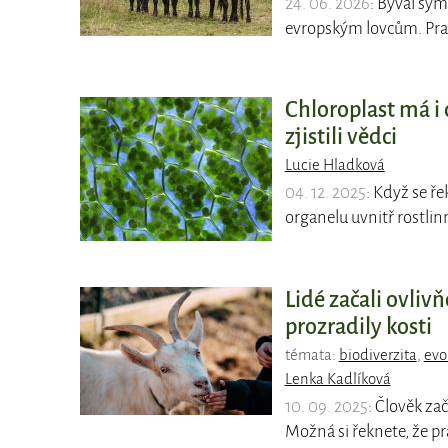
24. 06. 2026
: Býval sym
evropským lovcům. Pra
Chloroplast má i 
zjistili vědci
Lucie Hladková
04. 12. 2025
: Když se ř
organelu uvnitř rostlin
Lidé začali ovliv
prozradily kosti
témata:
biodiverzita
,
evo
Lenka Kadlíková
10. 09. 2025
: Člověk za
Možná si řeknete, že pr