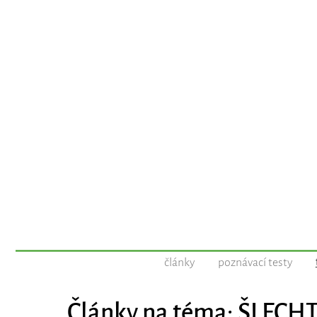
články
poznávací testy
Články na téma: ŠLECH