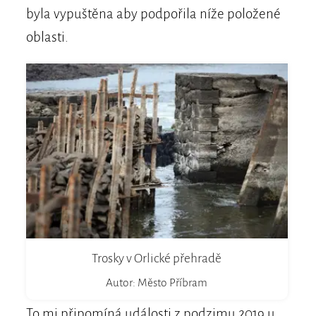
byla vypuštěna aby podpořila níže položené
oblasti.
Trosky v Orlické přehradě
Autor: Město Příbram
To mi připomíná události z podzimu 2019 u