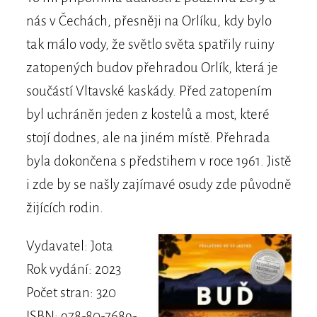
nás v Čechách, přesněji na Orlíku, kdy bylo
tak málo vody, že světlo světa spatřily ruiny
zatopených budov přehradou Orlík, která je
součástí Vltavské kaskády. Před zatopením
byl uchráněn jeden z kostelů a most, které
stojí dodnes, ale na jiném místě. Přehrada
byla dokončena s předstihem v roce 1961. Jistě
i zde by se našly zajímavé osudy zde původně
žijících rodin.
Vydavatel: Jota
Rok vydání: 2023
Počet stran: 320
ISBN: 978-80-7689-