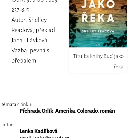
237-8-5
Autor: Shelley
Readová, překlad
Jana Hlávková
Vazba: pevná s
Titulka knihy Buď jako
přebalem
řeka
témata článku:
Přehrada Orlík
,
Amerika
,
Colorado
,
román
autor:
Lenka Kadlíková