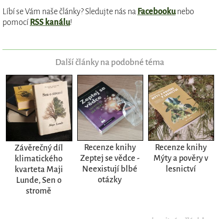
Líbí se Vám naše články? Sledujte nás na
Facebooku
nebo
pomocí
RSS kanálu
!
Další články na podobné téma
Recenze knihy
Recenze knihy
Závěrečný díl
Zeptej se vědce -
Mýty a pověry v
klimatického
Neexistují blbé
lesnictví
kvarteta Maji
otázky
Lunde, Sen o
stromě