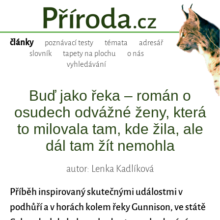
články
poznávací testy
témata
adresář
slovník
tapety na plochu
o nás
vyhledávání
Buď jako řeka – román o
osudech odvážné ženy, která
to milovala tam, kde žila, ale
dál tam žít nemohla
autor: Lenka Kadlíková
Příběh inspirovaný skutečnými událostmi v
podhůří a v horách kolem řeky Gunnison, ve státě