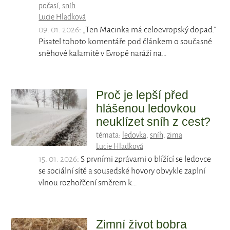
počasí
,
sníh
Lucie Hladková
09. 01. 2026
: „Ten Macinka má celoevropský dopad.“
Pisatel tohoto komentáře pod článkem o současné
sněhové kalamitě v Evropě naráží na…
Proč je lepší před
hlášenou ledovkou
neuklízet sníh z cest?
témata:
ledovka
,
sníh
,
zima
Lucie Hladková
15. 01. 2026
: S prvními zprávami o blížící se ledovce
se sociální sítě a sousedské hovory obvykle zaplní
vlnou rozhořčení směrem k…
Zimní život bobra