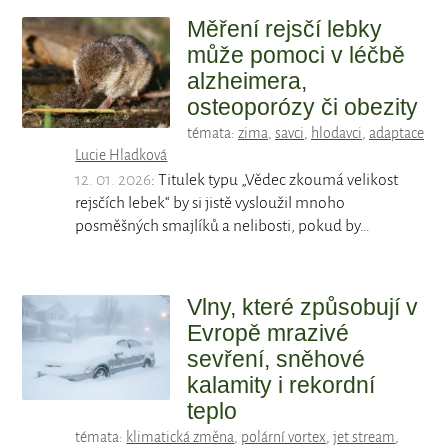
Měření rejsčí lebky
může pomoci v léčbě
alzheimera,
osteoporózy či obezity
témata:
zima
,
savci
,
hlodavci
,
adaptace
Lucie Hladková
12. 01. 2026
: Titulek typu „Vědec zkoumá velikost
rejsčích lebek“ by si jistě vysloužil mnoho
posměšných smajlíků a nelibosti, pokud by…
Vlny, které způsobují v
Evropě mrazivé
sevření, sněhové
kalamity i rekordní
teplo
témata:
klimatická změna
,
polární vortex
,
jet stream
,