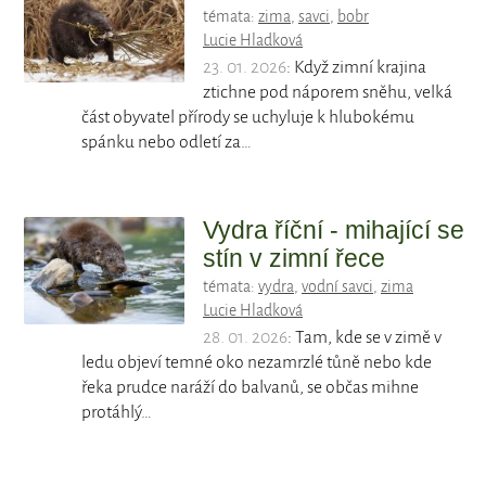
témata:
zima
,
savci
,
bobr
Lucie Hladková
23. 01. 2026
: Když zimní krajina
ztichne pod náporem sněhu, velká
část obyvatel přírody se uchyluje k hlubokému
spánku nebo odletí za…
Vydra říční - mihající se
stín v zimní řece
témata:
vydra
,
vodní savci
,
zima
Lucie Hladková
28. 01. 2026
: Tam, kde se v zimě v
ledu objeví temné oko nezamrzlé tůně nebo kde
řeka prudce naráží do balvanů, se občas mihne
protáhlý…