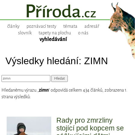
články
poznávací testy
témata
adresář
slovník
tapety na plochu
o nás
vyhledávání
Výsledky hledání: ZIMN
Hledanému výrazu „
zimn
“ odpovídá celkem 434 článků, zobrazena 1.
strana výsledků:
Rady pro zmrzliny
stojící pod kopcem se