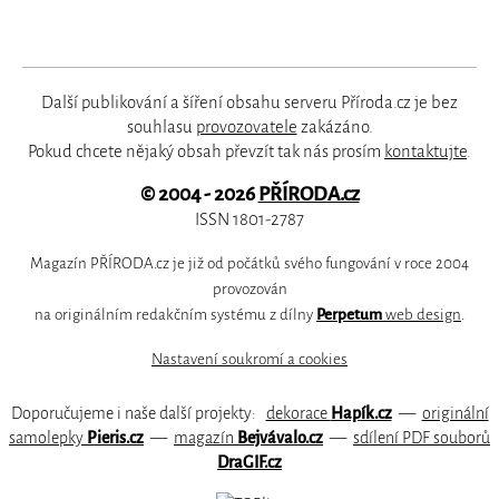
Další publikování a šíření obsahu serveru Příroda.cz je bez
souhlasu
provozovatele
zakázáno.
Pokud chcete nějaký obsah převzít tak nás prosím
kontaktujte
.
© 2004 - 2026
PŘÍRODA.cz
ISSN 1801-2787
Magazín PŘÍRODA.cz je již od počátků svého fungování v roce 2004
provozován
na originálním redakčním systému z dílny
Perpetum
web design
.
Nastavení soukromí a cookies
Doporučujeme i naše další projekty:
dekorace
Hapík.cz
—
originální
samolepky
Pieris.cz
—
magazín
Bejvávalo.cz
—
sdílení PDF souborů
DraGIF.cz