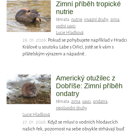
Zimní příběh tropické
nutrie
témata:
nutrie
,
invazní druhy
,
zima
,
vodní savci
Lucie Hladková
26. 01. 2026
: Pokud se pohybujete například v Hradci
Králové u soutoku Labe s Orlicí, jistě se k vám s
přátelským výrazem a nápadně…
Americký otužilec z
Dobříše: Zimní příběh
ondatry
témata:
zima
,
savci
,
ondatra
,
nepůvodní druhy
Lucie Hladková
27. 01. 2026
: Když se mluví o vodních hlodavcích
našich řek, pozornost na sebe obvykle strhávají buď