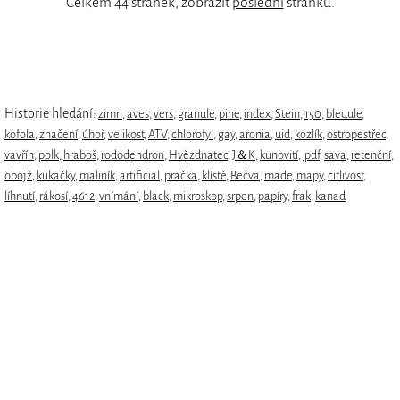
Celkem 44 stránek, zobrazit
poslední
stránku.
Historie hledání:
zimn
,
aves
,
vers
,
granule
,
pine
,
index
,
Stein
,
150
,
bledule
,
kofola
,
značení
,
úhoř
,
velikost
,
ATV
,
chlorofyl
,
gay
,
aronia
,
uid
,
kozlík
,
ostropestřec
,
vavřín
,
polk
,
hraboš
,
rododendron
,
Hvězdnatec
,
J＆K
,
kunovití
,
.pdf
,
sava
,
retenční
,
obojž
,
kukačky
,
maliník
,
artificial
,
pračka
,
klístě
,
Bečva
,
made
,
mapy
,
citlivost
,
líhnutí
,
rákosí
,
4612
,
vnímání
,
black
,
mikroskop
,
srpen
,
papíry
,
frak
,
kanad