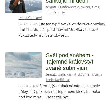
sáňkujícími dětmi
témata:
Outdoorové vybavení
,
zima
,
zimní sporty
Lenka Kadlíková
07. 01. 2026
: Jste ten typ člověka, co dostává omrzliny
druhého stupně i při sledování Mrazíka v televizi?
Pokud tedy nechcete, aby se z…
Svět pod sněhem -
Tajemné království
zvané subnivium
témata:
sníh
,
klimatická změna
,
zima
Lenka Kadlíková
09. 01. 2026
: Stromy jsou obalené námrazou, pole
přikryl bílý příkrov a rtuť teploměru klesla hluboko
pod bod mrazu. Vše se zdá být…