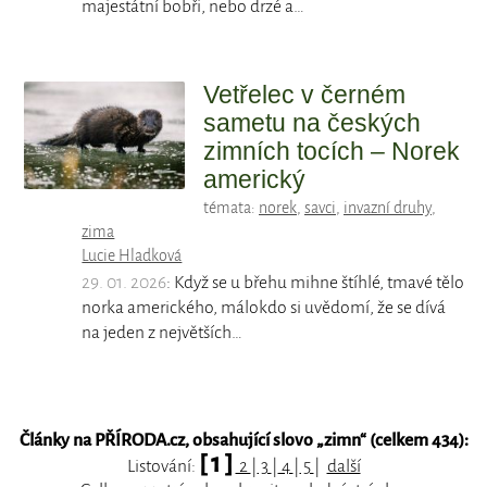
majestátní bobři, nebo drzé a…
Vetřelec v černém
sametu na českých
zimních tocích – Norek
americký
témata:
norek
,
savci
,
invazní druhy
,
zima
Lucie Hladková
29. 01. 2026
: Když se u břehu mihne štíhlé, tmavé tělo
norka amerického, málokdo si uvědomí, že se dívá
na jeden z největších…
Články na PŘÍRODA.cz, obsahující slovo „
zimn
“ (celkem 434):
[ 1 ]
Listování:
2
|
3
|
4
|
5
|
další