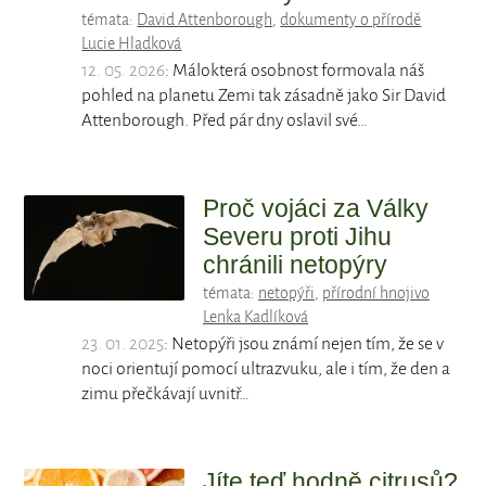
témata:
David Attenborough
,
dokumenty o přírodě
Lucie Hladková
12. 05. 2026
: Málokterá osobnost formovala náš
pohled na planetu Zemi tak zásadně jako Sir David
Attenborough. Před pár dny oslavil své…
Proč vojáci za Války
Severu proti Jihu
chránili netopýry
témata:
netopýři
,
přírodní hnojivo
Lenka Kadlíková
23. 01. 2025
: Netopýři jsou známí nejen tím, že se v
noci orientují pomocí ultrazvuku, ale i tím, že den a
zimu přečkávají uvnitř…
Jíte teď hodně citrusů?