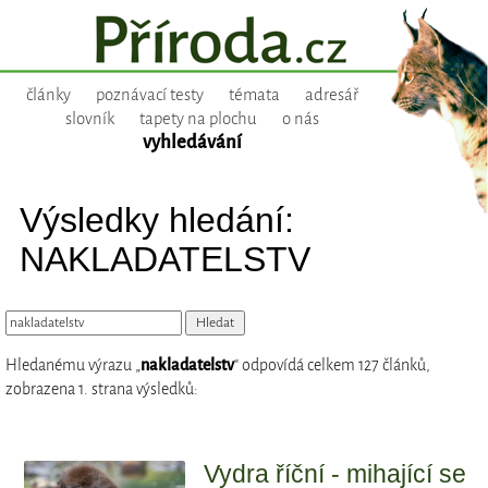
články
poznávací testy
témata
adresář
slovník
tapety na plochu
o nás
vyhledávání
Výsledky hledání:
NAKLADATELSTV
Hledanému výrazu „
nakladatelstv
“ odpovídá celkem 127 článků,
zobrazena 1. strana výsledků:
Vydra říční - mihající se