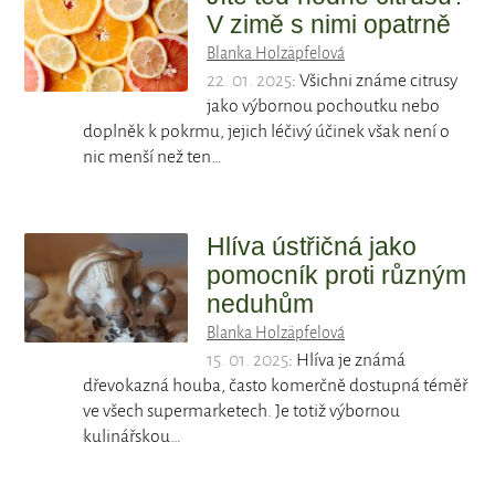
V zimě s nimi opatrně
Blanka Holzäpfelová
22. 01. 2025
: Všichni známe citrusy
jako výbornou pochoutku nebo
doplněk k pokrmu, jejich léčivý účinek však není o
nic menší než ten…
Hlíva ústřičná jako
pomocník proti různým
neduhům
Blanka Holzäpfelová
15. 01. 2025
: Hlíva je známá
dřevokazná houba, často komerčně dostupná téměř
ve všech supermarketech. Je totiž výbornou
kulinářskou…