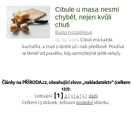
Cibule u masa nesmí
chybět, nejen kvůli
chuti
Blanka Holzäpfelová
05. 02. 2025
: Cibuli zná každá
kuchařka, a znali ji dobře už i naši předkové. Používá
se téměř od pravěku, kdy samozřejmě ještě nebyly…
Články na PŘÍRODA.cz, obsahující slovo „
nakladatelstv
“ (celkem
127):
[ 1 ]
Listování:
2
|
3
|
4
|
5
|
další
Celkem 13 stránek, zobrazit
poslední
stránku.