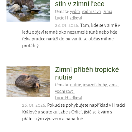
stín v zimní řece
témata:
vydra
,
vodní savci
,
zima
Lucie Hladková
28. 01. 2026
: Tam, kde se v zimě v
ledu objeví temné oko nezamrzlé tůně nebo kde
řeka prudce naráží do balvanů, se občas mihne
protáhlý…
Zimní příběh tropické
nutrie
témata:
nutrie
,
invazní druhy
,
zima
,
vodní savci
Lucie Hladková
26. 01. 2026
: Pokud se pohybujete například v Hradci
Králové u soutoku Labe s Orlicí, jistě se k vám s
přátelským výrazem a nápadně…