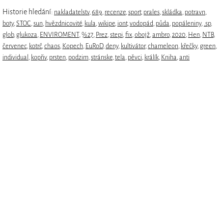
Historie hledání:
nakladatelstv
,
689
,
recenze
,
sport
,
prales
,
skládka
,
potravn
,
boty
,
STOC
,
sun
,
hvězdnicovité
,
kula
,
wikipe
,
iont
,
vodopád
,
půda
,
popáleniny
,
.sp
,
glob
,
glukoza
,
ENVIROMENT
,
%27
,
Prez
,
stepi
,
fix
,
obojž
,
ambro
,
2020
,
Hen
,
NTB
,
červenec
,
kotrč
,
chaos
,
Kopech
,
EuRoD
,
deny
,
kultivátor
,
chameleon
,
křečky
,
green
,
individual
,
kopřiv
,
prsten
,
podzim
,
stránske
,
tela
,
pěvci
,
králík
,
Kniha
,
anti