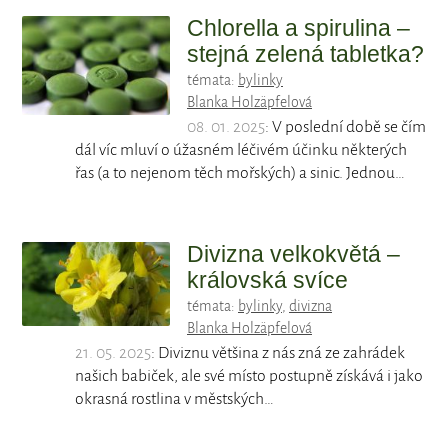
Chlorella a spirulina –
stejná zelená tabletka?
témata:
bylinky
Blanka Holzäpfelová
08. 01. 2025
: V poslední době se čím
dál víc mluví o úžasném léčivém účinku některých
řas (a to nejenom těch mořských) a sinic. Jednou…
Divizna velkokvětá –
královská svíce
témata:
bylinky
,
divizna
Blanka Holzäpfelová
21. 05. 2025
: Diviznu většina z nás zná ze zahrádek
našich babiček, ale své místo postupně získává i jako
okrasná rostlina v městských…