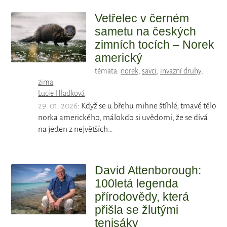
Vetřelec v černém
sametu na českých
zimních tocích – Norek
americký
témata:
norek
,
savci
,
invazní druhy
,
zima
Lucie Hladková
29. 01. 2026
: Když se u břehu mihne štíhlé, tmavé tělo
norka amerického, málokdo si uvědomí, že se dívá
na jeden z největších…
David Attenborough:
100letá legenda
přírodovědy, která
přišla se žlutými
tenisáky