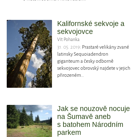
Kalifornské sekvoje a
sekvojovce
Vít Pohanka
31. 05. 2019
: Prastaré velikány zvané
latinsky Sequoiadendron
giganteum a česky odborně
sekvojovec obrovský najdete v jejich
přirozeném…
Jak se nouzově nocuje
na Šumavě aneb
s batohem Národním
parkem