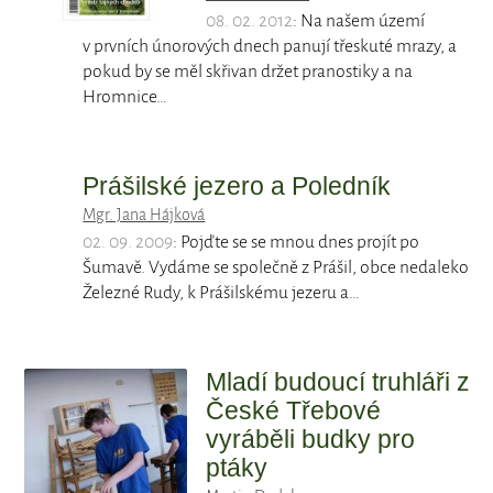
08. 02. 2012
: Na našem území
v prvních únorových dnech panují třeskuté mrazy, a
pokud by se měl skřivan držet pranostiky a na
Hromnice…
Prášilské jezero a Poledník
Mgr. Jana Hájková
02. 09. 2009
: Pojďte se se mnou dnes projít po
Šumavě. Vydáme se společně z Prášil, obce nedaleko
Železné Rudy, k Prášilskému jezeru a…
Mladí budoucí truhláři z
České Třebové
vyráběli budky pro
ptáky