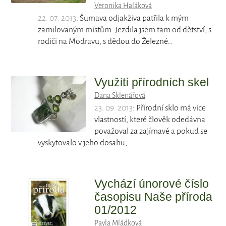
Veronika Haláková
22. 07. 2013
: Šumava odjakživa patřila k mým
zamilovaným místům. Jezdila jsem tam od dětství, s
rodiči na Modravu, s dědou do Železné…
Využití přírodních skel
Dana Sklenářová
23. 09. 2013
: Přírodní sklo má více
vlastností, které člověk odedávna
považoval za zajímavé a pokud se
vyskytovalo v jeho dosahu,…
Vychází únorové číslo
časopisu Naše příroda
01/2012
Pavla Mládková