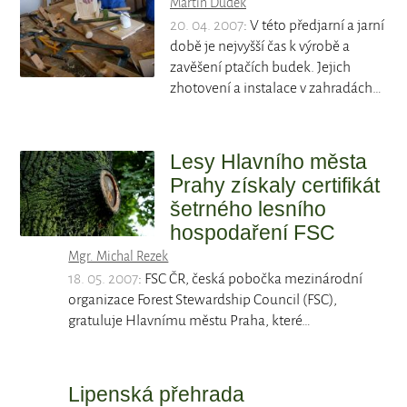
Martin Dudek
20. 04. 2007
: V této předjarní a jarní
době je nejvyšší čas k výrobě a
zavěšení ptačích budek. Jejich
zhotovení a instalace v zahradách…
Lesy Hlavního města
Prahy získaly certifikát
šetrného lesního
hospodaření FSC
Mgr. Michal Rezek
18. 05. 2007
: FSC ČR, česká pobočka mezinárodní
organizace Forest Stewardship Council (FSC),
gratuluje Hlavnímu městu Praha, které…
Lipenská přehrada