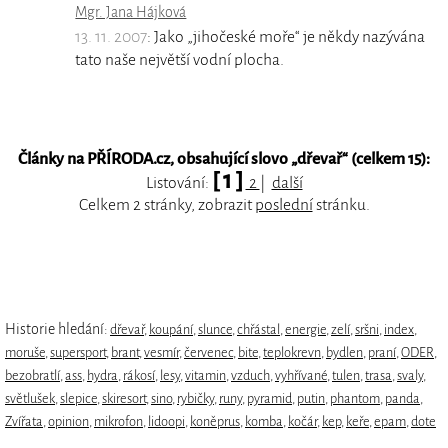
Mgr. Jana Hájková
13. 11. 2007
: Jako „jihočeské moře“ je někdy nazývána
tato naše největší vodní plocha.
Články na PŘÍRODA.cz, obsahující slovo „
dřevař
“ (celkem 15):
[ 1 ]
Listování:
2
|
další
Celkem 2 stránky, zobrazit
poslední
stránku.
Historie hledání:
dřevař
,
koupání
,
slunce
,
chřástal
,
energie
,
zelí
,
sršni
,
index
,
moruše
,
supersport
,
brant
,
vesmír
,
červenec
,
bite
,
teplokrevn
,
bydlen
,
praní
,
ODER
,
bezobratlí
,
ass
,
hydra
,
rákosí
,
lesy
,
vitamin
,
vzduch
,
vyhřívané
,
tulen
,
trasa
,
svaly
,
světlušek
,
slepice
,
skiresort
,
sino
,
rybičky
,
runy
,
pyramid
,
putin
,
phantom
,
panda
,
Zvířata
,
opinion
,
mikrofon
,
lidoopi
,
koněprus
,
komba
,
kočár
,
kep
,
keře
,
epam
,
dote