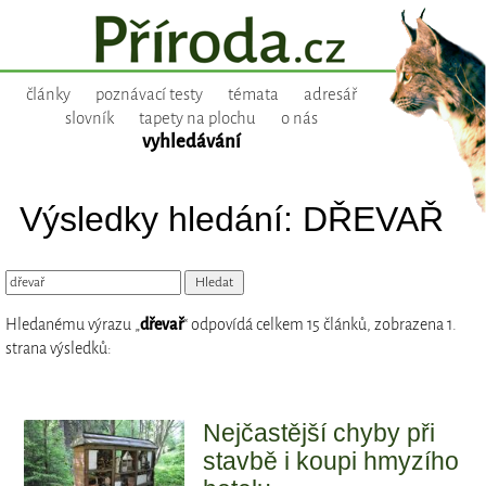
články
poznávací testy
témata
adresář
slovník
tapety na plochu
o nás
vyhledávání
Výsledky hledání: DŘEVAŘ
Hledanému výrazu „
dřevař
“ odpovídá celkem 15 článků, zobrazena 1.
strana výsledků:
Nejčastější chyby při
stavbě i koupi hmyzího