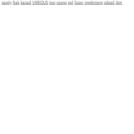
papíry
,
frak
,
kanad
,
VARIOUS
,
tivo
,
ozono
,
ppl
,
furan
,
implement
,
odpad
,
ibm