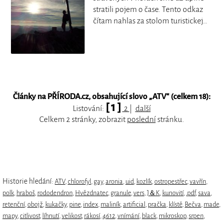
stratili pojem o čase. Tento odkaz
čítam nahlas za stolom turistickej…
Články na PŘÍRODA.cz, obsahující slovo „
ATV
“ (celkem 18):
[ 1 ]
Listování:
2
|
další
Celkem 2 stránky, zobrazit
poslední
stránku.
Historie hledání:
ATV
,
chlorofyl
,
gay
,
aronia
,
uid
,
kozlík
,
ostropestřec
,
vavřín
,
polk
,
hraboš
,
rododendron
,
Hvězdnatec
,
granule
,
vers
,
J＆K
,
kunovití
,
.pdf
,
sava
,
retenční
,
obojž
,
kukačky
,
pine
,
index
,
maliník
,
artificial
,
pračka
,
klístě
,
Bečva
,
made
,
mapy
,
citlivost
,
líhnutí
,
velikost
,
rákosí
,
4612
,
vnímání
,
black
,
mikroskop
,
srpen
,