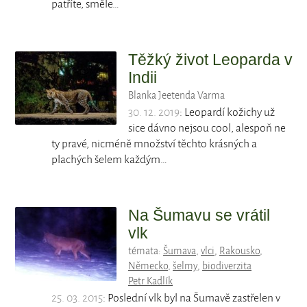
patříte, směle…
Těžký život Leoparda v
Indii
Blanka Jeetenda Varma
30. 12. 2019
: Leopardí kožichy už
sice dávno nejsou cool, alespoň ne
ty pravé, nicméně množství těchto krásných a
plachých šelem každým…
Na Šumavu se vrátil
vlk
témata:
Šumava
,
vlci
,
Rakousko
,
Německo
,
šelmy
,
biodiverzita
Petr Kadlík
25. 03. 2015
: Poslední vlk byl na Šumavě zastřelen v