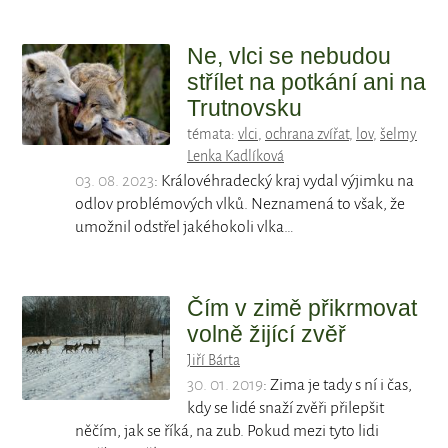
Ne, vlci se nebudou
střílet na potkání ani na
Trutnovsku
témata:
vlci
,
ochrana zvířat
,
lov
,
šelmy
Lenka Kadlíková
03. 08. 2023
: Královéhradecký kraj vydal výjimku na
odlov problémových vlků. Neznamená to však, že
umožnil odstřel jakéhokoli vlka…
Čím v zimě přikrmovat
volně žijící zvěř
Jiří Bárta
30. 01. 2019
: Zima je tady s ní i čas,
kdy se lidé snaží zvěři přilepšit
něčím, jak se říká, na zub. Pokud mezi tyto lidi