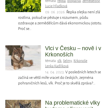
témata:
řepka
,
biopaliva
,
zemědělství
Lucie Hladková
09. 06. 2026
: Řepka olejka není zlá
rostlina, pokud se pěstuje s rozumem, půdu
ozdravuje a zemědělcům dává ekonomickou jistotu.
Proč se…
Vlci v Česku – nově i v
Krkonoších
témata:
vlk
,
šelmy
,
Krkonoše
Lenka Kadlíková
14. 04. 2023
: V posledních letech se
začíná ve větší míře vracet do českých, zejména
pohraničních lesů, vlk. Proč je to skvělá zpráva?…
Na problematické vlky