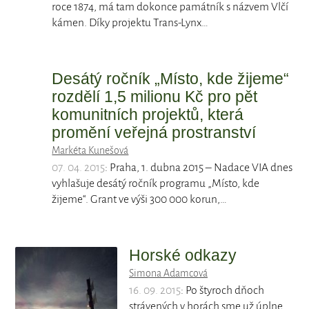
roce 1874, má tam dokonce památník s názvem Vlčí
kámen. Díky projektu Trans-Lynx…
Desátý ročník „Místo, kde žijeme“
rozdělí 1,5 milionu Kč pro pět
komunitních projektů, která
promění veřejná prostranství
Markéta Kunešová
07. 04. 2015
: Praha, 1. dubna 2015 – Nadace VIA dnes
vyhlašuje desátý ročník programu „Místo, kde
žijeme“. Grant ve výši 300 000 korun,…
Horské odkazy
Simona Adamcová
16. 09. 2015
: Po štyroch dňoch
strávených v horách sme už úplne