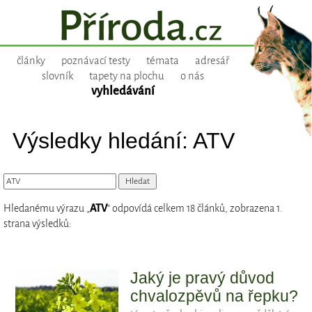
články
poznávací testy
témata
adresář
slovník
tapety na plochu
o nás
vyhledávání
Výsledky hledání: ATV
Hledanému výrazu „
ATV
“ odpovídá celkem 18 článků, zobrazena 1.
strana výsledků:
Jaký je pravý důvod
chvalozpěvů na řepku?