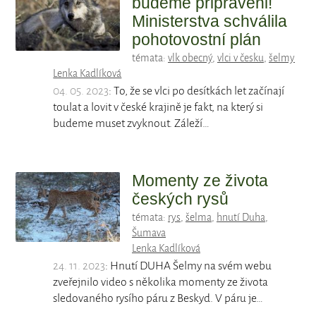
budeme připraveni!
Ministerstva schválila
pohotovostní plán
témata:
vlk obecný
,
vlci v česku
,
šelmy
Lenka Kadlíková
04. 05. 2023
: To, že se vlci po desítkách let začínají
toulat a lovit v české krajině je fakt, na který si
budeme muset zvyknout. Záleží…
Momenty ze života
českých rysů
témata:
rys
,
šelma
,
hnutí Duha
,
Šumava
Lenka Kadlíková
24. 11. 2023
: Hnutí DUHA Šelmy na svém webu
zveřejnilo video s několika momenty ze života
sledovaného rysího páru z Beskyd. V páru je…