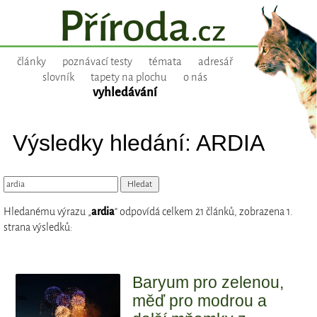
články
poznávací testy
témata
adresář
slovník
tapety na plochu
o nás
vyhledávání
Výsledky hledání: ARDIA
Hledanému výrazu „
ardia
“ odpovídá celkem 21 článků, zobrazena 1.
strana výsledků:
Baryum pro zelenou,
měď pro modrou a