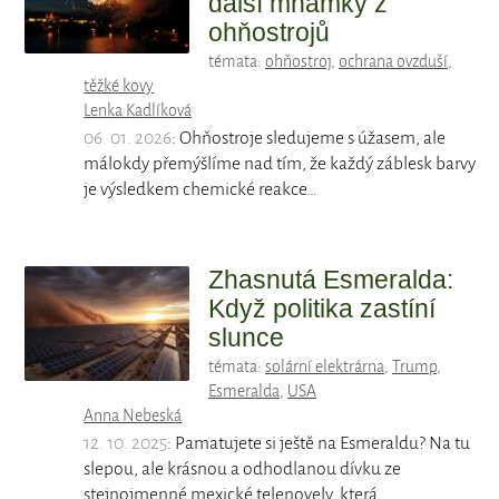
další mňamky z
ohňostrojů
témata:
ohňostroj
,
ochrana ovzduší
,
těžké kovy
Lenka Kadlíková
06. 01. 2026
: Ohňostroje sledujeme s úžasem, ale
málokdy přemýšlíme nad tím, že každý záblesk barvy
je výsledkem chemické reakce…
Zhasnutá Esmeralda:
Když politika zastíní
slunce
témata:
solární elektrárna
,
Trump
,
Esmeralda
,
USA
Anna Nebeská
12. 10. 2025
: Pamatujete si ještě na Esmeraldu? Na tu
slepou, ale krásnou a odhodlanou dívku ze
stejnojmenné mexické telenovely, která…