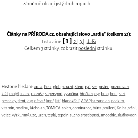
záměrně olizují jistý druh ropuch.…
Články na PŘÍRODA.cz, obsahující slovo „
ardia
“ (celkem 21):
[ 1 ]
Listování:
2
|
3
|
další
Celkem 3 stránky, zobrazit
poslední
stránku.
Historie hledání:
ardia
,
Prez
,
glob
,
parazit
,
Stein
,
150
,
ses
,
prsten
,
pozorovan
,
král
,
motýl
,
index
,
moruše
,
supersport
,
vysočina
,
břečtan
,
osy
,
brno
,
bout
,
seri
,
pesticidy
,
tlení
,
lesy
,
dřevař
,
kopř
,
listí
,
blanokřídlí
,
ARAP
,
barrandien
,
podzim
,
vitamin
,
rostlina
,
šácholan
,
TOMICA
,
splen
,
dominance
,
bárta
,
spálení
,
Kniha
,
sršni
,
vejce
,
výzkumný
,
uzo
,
uzen
,
teplá
,
tepeln
,
sucho
,
srostloprstí
,
smoothie
,
sladkovodn