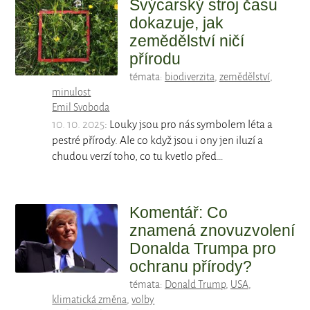
Švýcarský stroj času
dokazuje, jak
zemědělství ničí
přírodu
témata:
biodiverzita
,
zemědělství
,
minulost
Emil Svoboda
10. 10. 2025
: Louky jsou pro nás symbolem léta a
pestré přírody. Ale co když jsou i ony jen iluzí a
chudou verzí toho, co tu kvetlo před…
Komentář: Co
znamená znovuzvolení
Donalda Trumpa pro
ochranu přírody?
témata:
Donald Trump
,
USA
,
klimatická změna
,
volby