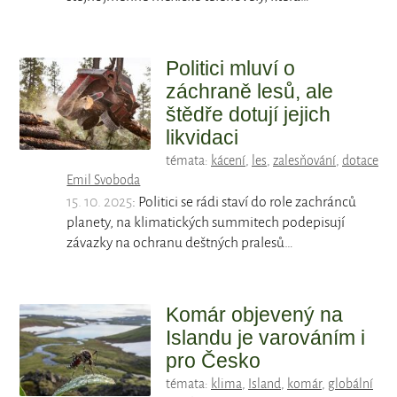
Politici mluví o
záchraně lesů, ale
štědře dotují jejich
likvidaci
témata:
kácení
,
les
,
zalesňování
,
dotace
Emil Svoboda
15. 10. 2025
: Politici se rádi staví do role zachránců
planety, na klimatických summitech podepisují
závazky na ochranu deštných pralesů…
Komár objevený na
Islandu je varováním i
pro Česko
témata:
klima
,
Island
,
komár
,
globální