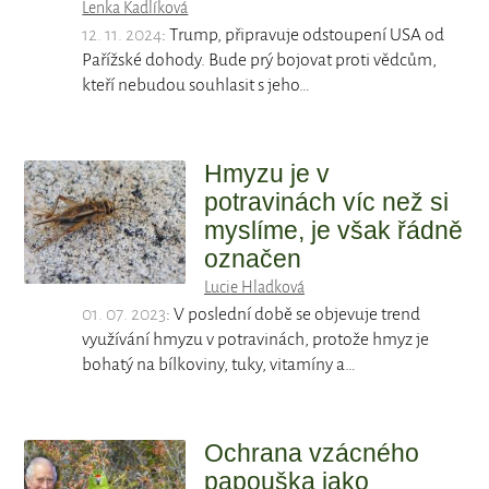
Lenka Kadlíková
12. 11. 2024
: Trump, připravuje odstoupení USA od
Pařížské dohody. Bude prý bojovat proti vědcům,
kteří nebudou souhlasit s jeho…
Hmyzu je v
potravinách víc než si
myslíme, je však řádně
označen
Lucie Hladková
01. 07. 2023
: V poslední době se objevuje trend
využívání hmyzu v potravinách, protože hmyz je
bohatý na bílkoviny, tuky, vitamíny a…
Ochrana vzácného
papouška jako