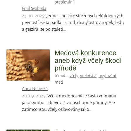
oteplování
Emil Svoboda
23. 10. 2025
: Jedna z nejvíce střežených ekologických
pevností světa padla. Island, drsný ostrov sopek, ledu
a gejzírů, se po staletí…
Medová konkurence
aneb když včely škodí
přírodě
témata:
včely
,
včelařství
,
opylování
,
med
Anna Nebeská
20. 09. 2025
: Včela medonosná je často vnímána
jako symbol zdravé a životaschopné přírody. Ale
zatímco jsou včely oslavovány jako…