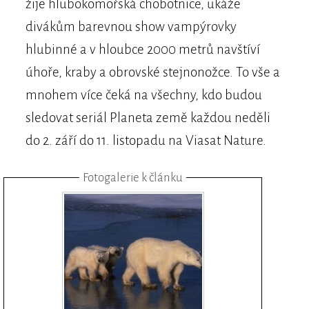
žije hlubokomořská chobotnice, ukáže
divákům barevnou show vampýrovky
hlubinné a v hloubce 2000 metrů navštíví
úhoře, kraby a obrovské stejnonožce. To vše a
mnohem více čeká na všechny, kdo budou
sledovat seriál Planeta země každou neděli
do 2. září do 11. listopadu na Viasat Nature.
Fotogalerie k článku