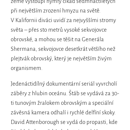
země vystoupí nymfy cikád sedmnáctiletých
při největším zrození hmyzu na světě.
V Kalifornii diváci uvidí za nejvyššími stromy
světa – přes sto metrů vysoké sekvojovce
obrovské, a mohou se těšit na Generála
Shermana, sekvojovce desetkrát většího než
plejtvák obrovský, který je největším živým
organismem.
Jedenáctidílný dokumentární seriál vyvrcholí
záběry z hlubin oceánu. Štáb se vydává za 30-
ti tunovým žralokem obrovským a speciální
závěsná kamera odhalí i rychlé delfíní skoky.
David Attenborough se vydá do propasti, kde