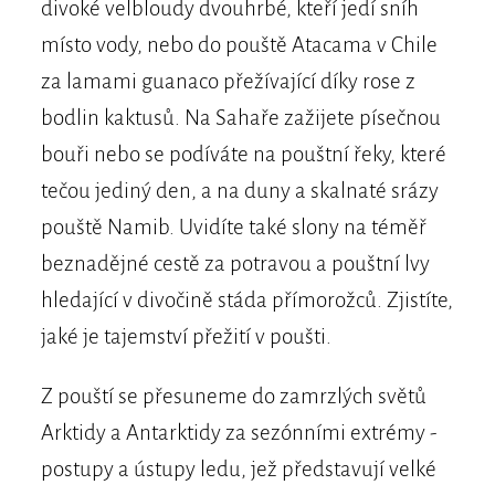
divoké velbloudy dvouhrbé, kteří jedí sníh
místo vody, nebo do pouště Atacama v Chile
za lamami guanaco přežívající díky rose z
bodlin kaktusů. Na Sahaře zažijete písečnou
bouři nebo se podíváte na pouštní řeky, které
tečou jediný den, a na duny a skalnaté srázy
pouště Namib. Uvidíte také slony na téměř
beznadějné cestě za potravou a pouštní lvy
hledající v divočině stáda přímorožců. Zjistíte,
jaké je tajemství přežití v poušti.
Z pouští se přesuneme do zamrzlých světů
Arktidy a Antarktidy za sezónními extrémy -
postupy a ústupy ledu, jež představují velké