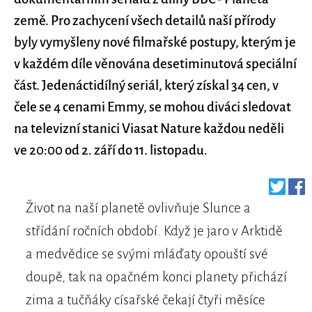
země. Pro zachycení všech detailů naší přírody
byly vymyšleny nové filmařské postupy, kterým je
v každém díle věnována desetiminutová speciální
část. Jedenáctidílný seriál, který získal 34 cen, v
čele se 4 cenami Emmy, se mohou diváci sledovat
na televizní stanici Viasat Nature každou neděli
ve 20:00 od 2. září do 11. listopadu.
Život na naší planetě ovlivňuje Slunce a
střídání ročních období. Když je jaro v Arktidě
a medvědice se svými mláďaty opouští své
doupě, tak na opačném konci planety přichází
zima a tučňáky císařské čekají čtyři měsíce