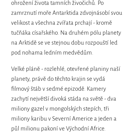
ohrožení života tamních živočichů. Po
zamrznutí moře Antarktida zdvojnásobí svou
velikost a všechna zvířata prchají - kromě
tučňáka císařského. Na druhém pólu planety
na Arktidě se ve stejnou dobu rozpouští led
pod nohama ledním medvědům.
Velké pláně - rozlehlé, otevřené planiny naší
planety, právě do těchto krajin se vydá
filmový štáb v sedmé epizodě. Kamery
zachytí největší divoká stáda na světě - dva
miliony gazel v mongolských stepích, tři
miliony karibu v Severní Americe a jeden a
půl milionu pakoní ve Východní Africe.