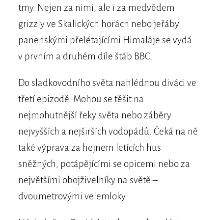
tmy. Nejen za nimi, ale i za medvědem
grizzly ve Skalických horách nebo jeřáby
panenskými přelétajícími Himaláje se vydá
v prvním a druhém díle štáb BBC.
Do sladkovodního světa nahlédnou diváci ve
třetí epizodě. Mohou se těšit na
nejmohutnější řeky světa nebo záběry
nejvyšších a nejširších vodopádů. Čeká na ně
také výprava za hejnem letících hus
sněžných, potápějícími se opicemi nebo za
největšími obojživelníky na světě –
dvoumetrovými velemloky.