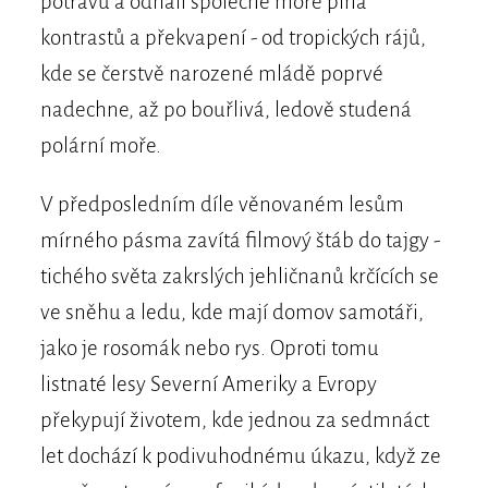
potravu a odhalí společně moře plná
kontrastů a překvapení - od tropických rájů,
kde se čerstvě narozené mládě poprvé
nadechne, až po bouřlivá, ledově studená
polární moře.
V předposledním díle věnovaném lesům
mírného pásma zavítá filmový štáb do tajgy -
tichého světa zakrslých jehličnanů krčících se
ve sněhu a ledu, kde mají domov samotáři,
jako je rosomák nebo rys. Oproti tomu
listnaté lesy Severní Ameriky a Evropy
překypují životem, kde jednou za sedmnáct
let dochází k podivuhodnému úkazu, když ze