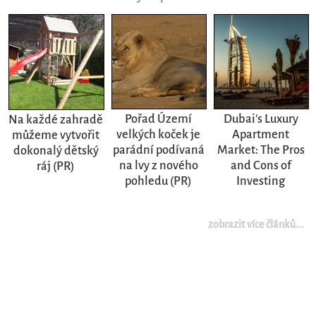
Pořad Území
Dubai's Luxury
Na každé zahradě
velkých koček je
Apartment
můžeme vytvořit
parádní podívaná
Market: The Pros
dokonalý dětský
na lvy z nového
and Cons of
ráj (PR)
pohledu (PR)
Investing
zobrazit více článků...