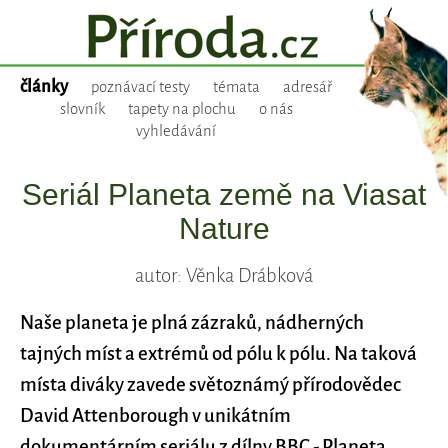
články
poznávací testy
témata
adresář
slovník
tapety na plochu
o nás
vyhledávání
Seriál Planeta země na Viasat
Nature
autor: Věnka Drábková
Naše planeta je plná zázraků, nádherných
tajných míst a extrémů od pólu k pólu. Na taková
místa diváky zavede světoznámý přírodovědec
David Attenborough v unikátním
dokumentárním seriálu z dílny BBC - Planeta