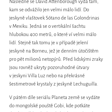
Následně se David Attenborough vydá tam,
kam se odvážilo jen velmi málo lidí. Do
jeskyně vlaštovek Sótano de las Golondrinas
v Mexiku. Jedná se o vertikální šachtu
hlubokou 400 metrů, o které ví velmi málo
lidí. Stejně tak tomu je v případě jelení
jeskyně na Borneu, jež je denním útočištěm
pro pět milionů netopýrů. Před lidskými zraky
jsou rovněž ukryty pozoruhodné útvary
v jeskyni Villa Luz nebo na překrásné
šestimetrové krystaly z jeskyně Lechuguilla.
V pátém díle seriálu Planeta země se vydáte
do mongolské pouště Gobi, kde potkáte