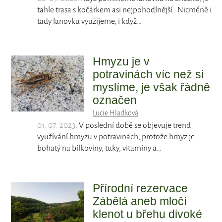
tahle trasa s kočárkem asi nejpohodlnější . Nicméně i
tady lanovku využijeme, i když…
Hmyzu je v
potravinách víc než si
myslíme, je však řádně
označen
Lucie Hladková
01. 07. 2023
: V poslední době se objevuje trend
využívání hmyzu v potravinách, protože hmyz je
bohatý na bílkoviny, tuky, vitamíny a…
Přírodní rezervace
Zábělá aneb mločí
klenot u břehu divoké