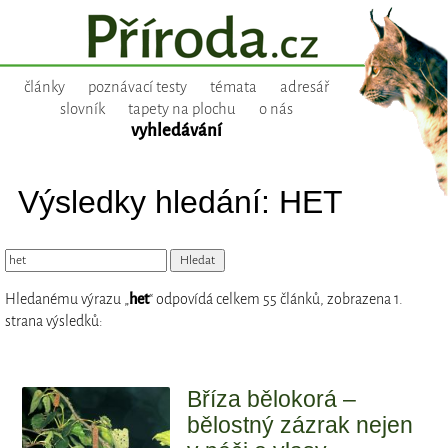
články
poznávací testy
témata
adresář
slovník
tapety na plochu
o nás
vyhledávání
Výsledky hledání: HET
Hledanému výrazu „
het
“ odpovídá celkem 55 článků, zobrazena 1.
strana výsledků:
Bříza bělokorá –
bělostný zázrak nejen