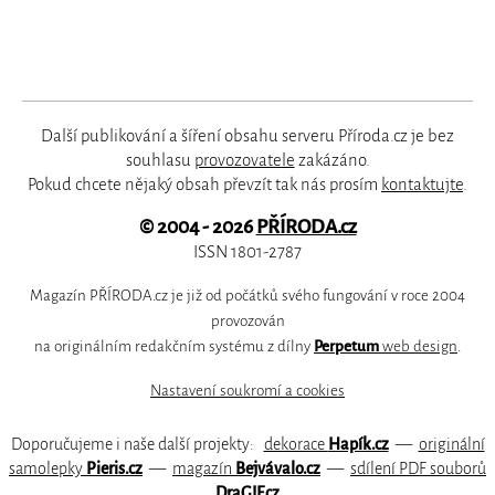
Další publikování a šíření obsahu serveru Příroda.cz je bez
souhlasu
provozovatele
zakázáno.
Pokud chcete nějaký obsah převzít tak nás prosím
kontaktujte
.
© 2004 - 2026
PŘÍRODA.cz
ISSN 1801-2787
Magazín PŘÍRODA.cz je již od počátků svého fungování v roce 2004
provozován
na originálním redakčním systému z dílny
Perpetum
web design
.
Nastavení soukromí a cookies
Doporučujeme i naše další projekty:
dekorace
Hapík.cz
—
originální
samolepky
Pieris.cz
—
magazín
Bejvávalo.cz
—
sdílení PDF souborů
DraGIF.cz