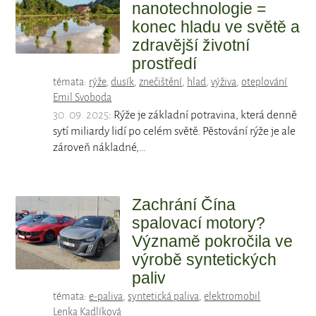
nanotechnologie =
konec hladu ve světě a
zdravější životní
prostředí
témata:
rýže
,
dusík
,
znečištění
,
hlad
,
výživa
,
oteplování
Emil Svoboda
30. 09. 2025
: Rýže je základní potravina, která denně
sytí miliardy lidí po celém světě. Pěstování rýže je ale
zároveň nákladné,…
Zachrání Čína
spalovací motory?
Významě pokročila ve
výrobě syntetických
paliv
témata:
e-paliva
,
syntetická paliva
,
elektromobil
Lenka Kadlíková