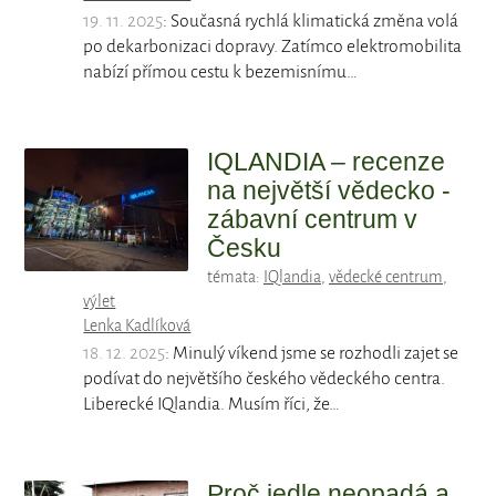
19. 11. 2025
: Současná rychlá klimatická změna volá
po dekarbonizaci dopravy. Zatímco elektromobilita
nabízí přímou cestu k bezemisnímu…
IQLANDIA – recenze
na největší vědecko -
zábavní centrum v
Česku
témata:
IQlandia
,
vědecké centrum
,
výlet
Lenka Kadlíková
18. 12. 2025
: Minulý víkend jsme se rozhodli zajet se
podívat do největšího českého vědeckého centra.
Liberecké IQlandia. Musím říci, že…
Proč jedle neopadá a