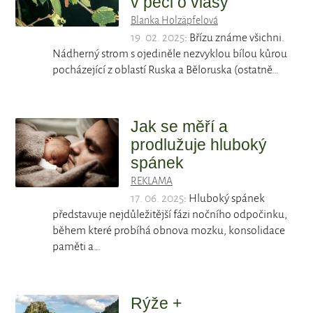
v péči o vlasy
Blanka Holzäpfelová
19. 02. 2025
: Břízu známe všichni.
Nádherný strom s ojediněle nezvyklou bílou kůrou
pocházející z oblastí Ruska a Běloruska (ostatně…
Jak se měří a
prodlužuje hluboký
spánek
REKLAMA
17. 06. 2025
: Hluboký spánek
představuje nejdůležitější fázi nočního odpočinku,
během které probíhá obnova mozku, konsolidace
paměti a…
Rýže +