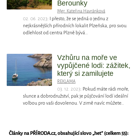
Berounky
Mgr. Kateřina Havránková
02. 06. 2023
: I přesto, že se jedná o jednu z
nejkrásnějších přírodních lokalit Plzeňska, pro svou
odlehlost od centra Plzně bývá…
Vzhůru na moře ve
vypůjčené lodi: zážitek,
který si zamilujete
REKLAMA
03. 12. 2023
: Pokud máte rádi moře,
slunce a dobrodružství, pak je půjčování lodí ideální
volbou pro vaši dovolenou. V zimě navíc můžete…
Články na PŘÍRODA.cz, obsahující slovo „
het
“ (celkem 55):