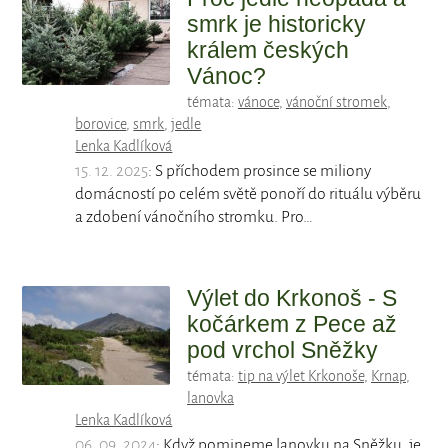
smrk je historicky
králem českých
Vánoc?
témata:
vánoce
,
vánoční stromek
,
borovice
,
smrk
,
jedle
Lenka Kadlíková
15. 12. 2025
: S příchodem prosince se miliony
domácností po celém světě ponoří do rituálu výběru
a zdobení vánočního stromku. Pro…
Výlet do Krkonoš - S
kočárkem z Pece až
pod vrchol Sněžky
témata:
tip na výlet Krkonoše
,
Krnap
,
lanovka
Lenka Kadlíková
06. 09. 2024
: Když pomineme lanovku na Sněžku, je