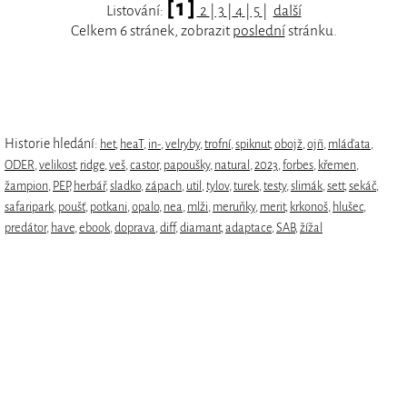
[ 1 ]
Listování:
2
|
3
|
4
|
5
|
další
Celkem 6 stránek, zobrazit
poslední
stránku.
Historie hledání:
het
,
heaT
,
in-
,
velryby
,
trofní
,
spiknut
,
obojž
,
ojñ
,
mláďata
,
ODER
,
velikost
,
ridge
,
veš
,
castor
,
papoušky
,
natural
,
2023
,
forbes
,
křemen
,
žampion
,
PEP
,
herbář
,
sladko
,
zápach
,
util
,
tylov
,
turek
,
testy
,
slimák
,
sett
,
sekáč
,
safaripark
,
poušť
,
potkani
,
opalo
,
nea
,
mlži
,
meruňky
,
merit
,
krkonoš
,
hlušec
,
predátor
,
have
,
ebook
,
doprava
,
diff
,
diamant
,
adaptace
,
SAB
,
žížal