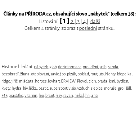
Články na PŘÍRODA.cz, obsahující slovo „
nábytek
“ (celkem 36):
[ 1 ]
Listování:
2
|
3
|
4
|
další
Celkem 4 stránky, zobrazit
poslední
stránku.
Historie hledání:
nábytek
,
glob
,
dezinformace
,
proudění
,
sníh
,
sanda
,
bezobratlí
,
žluna
,
oteplování
,
savic
,
jbo
,
plzák
,
poklad
,
rout
,
uts
,
Nehty
,
křepelka
,
ridge
,
jiřič
,
mláďata
,
herpes
,
levhart
,
ERVIEW
,
Plevel
,
cien
,
prada
,
kmi
,
bydlen
,
kvety
,
hydra
,
hiv
,
lička
,
pastic
,
supersport
,
visio
,
vzduch
,
slepice
,
moruše
,
grol
,
Bill
,
F6F
,
prasátko
,
vitamin
,
leo
,
brant
,
lesy
,
ravan
,
nekal
,
hři
,
anti