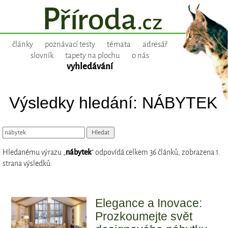
články
poznávací testy
témata
adresář
slovník
tapety na plochu
o nás
vyhledávání
Výsledky hledání: NÁBYTEK
Hledanému výrazu „
nábytek
“ odpovídá celkem 36 článků, zobrazena 1.
strana výsledků:
Elegance a Inovace:
Prozkoumejte svět