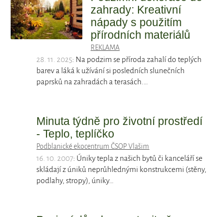
zahrady: Kreativní
nápady s použitím
přírodních materiálů
REKLAMA
28. 11. 2025
: Na podzim se příroda zahalí do teplých
barev a láká k užívání si posledních slunečních
paprsků na zahradách a terasách.…
Minuta týdně pro životní prostředí
- Teplo, teplíčko
Podblanické ekocentrum ČSOP Vlašim
16. 10. 2007
: Úniky tepla z našich bytů či kanceláří se
skládají z úniků neprůhlednými konstrukcemi (stěny,
podlahy, stropy), úniky…