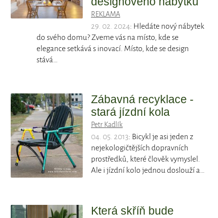
designového nábytku
REKLAMA
29. 02. 2024
: Hledáte nový nábytek
do svého domu? Zveme vás na místo, kde se
elegance setkává s inovací. Místo, kde se design
stává…
Zábavná recyklace -
stará jízdní kola
Petr Kadlík
04. 05. 2013
: Bicykl je asi jeden z
nejekologičtějších dopravních
prostředků, které člověk vymyslel.
Ale i jízdní kolo jednou doslouží a…
Která skříň bude