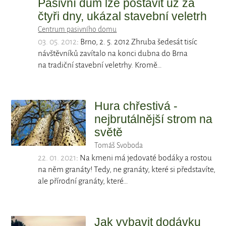
Pasivní dům lze postavit už za
čtyři dny, ukázal stavební veletrh
Centrum pasivního domu
03. 05. 2012
: Brno, 2. 5. 2012 Zhruba šedesát tisíc
návštěvníků zavítalo na konci dubna do Brna
na tradiční stavební veletrhy. Kromě…
Hura chřestivá -
nejbrutálnější strom na
světě
Tomáš Svoboda
22. 01. 2021
: Na kmeni má jedovaté bodáky a rostou
na něm granáty! Tedy, ne granáty, které si představíte,
ale přírodní granáty, které…
Jak vybavit dodávku