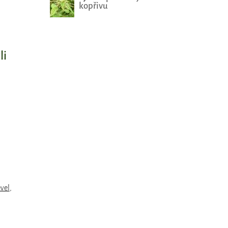
kopřivu
li
evel
,