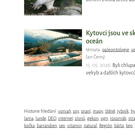
Kytovci jsou ve s
oceán
témata:
paleontologie
,
ve
Jan Černý
15. 05. 2026
: Byli chlup
velryb a dalších kytovců,
Historie hledání:
vorvaň
,
osy
,
praní
,
mapy
,
štěně
,
rybník
,
hy
lama
,
lunde
,
DEO
,
internet
,
slonů
,
gekon
,
ogn
,
rosomák
,
str
kočka
,
barrandien
,
sex
,
vitamin
,
natural
,
Región
,
bárta
,
kep
,