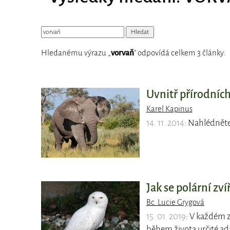
Hledanému výrazu „
vorvaň
“ odpovídá celkem 3 články:
Uvnitř přírodníc
Karel Kapinus
14. 11. 2014
: Nahlédněte 
Jak se polární zví
Bc. Lucie Grygová
15. 01. 2019
: V každém z
během života určité a