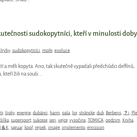
kutečnosti sudokopytníci, kteří v minulosti doby
lryby
,
sudokopytníci
,
moře
,
evoluce
atí a měli kopyta. Ano, tak skutečně vypadali předchůdci delfínů,
 kteří žili na souši.…
tr
,
šipky
,
energie
,
dubánci
,
harm
,
pala
,
lor
,
stránske
,
dub
,
Berberis
,
？i
,
Pl
ašilka
,
supersport
,
sukcese
,
seri
,
vejce
,
vysočina
,
TOMICA
,
podzim
,
Kniha
,
J＆K
,
jaguar
,
kopř
,
rejsek
,
image
,
implemento
,
emission