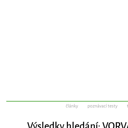
články
poznávací testy
Výsledky hledání: VOR