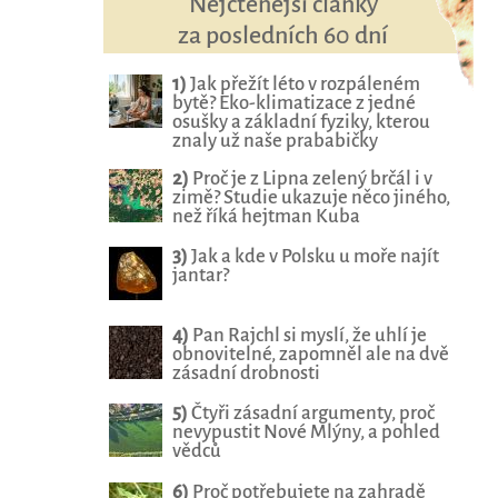
Nejčtenější články
za posledních 60 dní
1)
Jak přežít léto v rozpáleném
bytě? Eko-klimatizace z jedné
osušky a základní fyziky, kterou
znaly už naše prababičky
2)
Proč je z Lipna zelený brčál i v
zimě? Studie ukazuje něco jiného,
než říká hejtman Kuba
3)
Jak a kde v Polsku u moře najít
jantar?
4)
Pan Rajchl si myslí, že uhlí je
obnovitelné, zapomněl ale na dvě
zásadní drobnosti
5)
Čtyři zásadní argumenty, proč
nevypustit Nové Mlýny, a pohled
vědců
6)
Proč potřebujete na zahradě