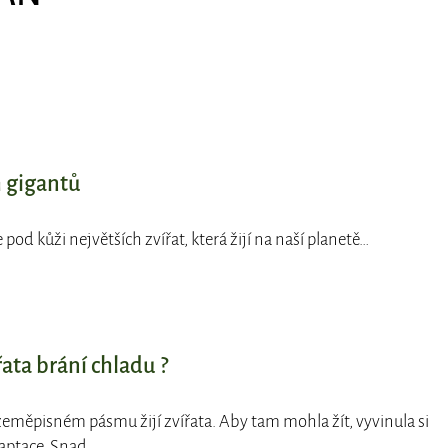
h gigantů
pod kůži největších zvířat, která žijí na naší planetě…
řata brání chladu ?
eměpisném pásmu žijí zvířata. Aby tam mohla žít, vyvinula si
daptace. Snad…