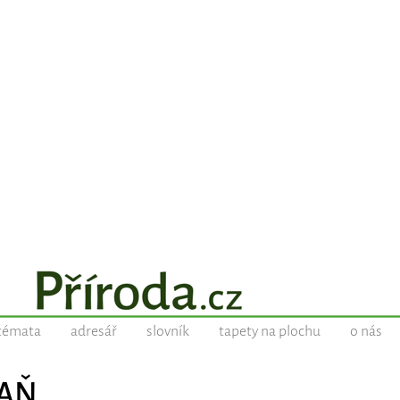
témata
adresář
slovník
tapety na plochu
o nás
VAŇ