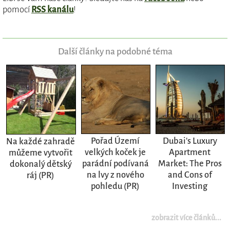
pomocí
RSS kanálu
!
Další články na podobné téma
Pořad Území
Dubai's Luxury
Na každé zahradě
velkých koček je
Apartment
můžeme vytvořit
parádní podívaná
Market: The Pros
dokonalý dětský
na lvy z nového
and Cons of
ráj (PR)
pohledu (PR)
Investing
zobrazit více článků...