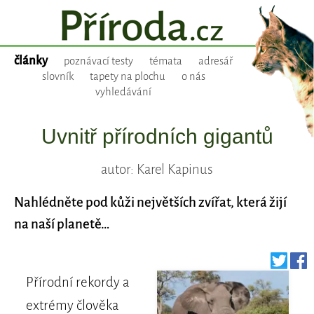
články
poznávací testy
témata
adresář
slovník
tapety na plochu
o nás
vyhledávání
Uvnitř přírodních gigantů
autor: Karel Kapinus
Nahlédněte pod kůži největších zvířat, která žijí
na naší planetě…
Přírodní rekordy a
extrémy člověka