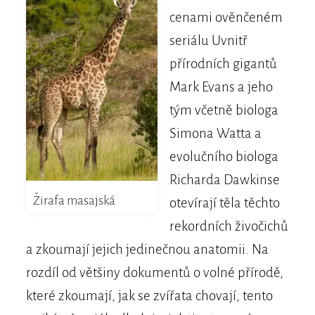
cenami ověnčeném
seriálu Uvnitř
přírodních gigantů
Mark Evans a jeho
tým včetně biologa
Simona Watta a
evolučního biologa
Richarda Dawkinse
Žirafa masajská
otevírají těla těchto
rekordních živočichů
a zkoumají jejich jedinečnou anatomii. Na
rozdíl od většiny dokumentů o volné přírodě,
které zkoumají, jak se zvířata chovají, tento