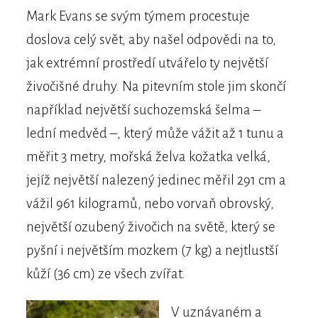
Mark Evans se svým týmem procestuje
doslova celý svět, aby našel odpovědi na to,
jak extrémní prostředí utvářelo ty největší
živočišné druhy. Na pitevním stole jim skončí
například největší suchozemská šelma –
lední medvěd –, který může vážit až 1 tunu a
měřit 3 metry, mořská želva kožatka velká,
jejíž největší nalezený jedinec měřil 291 cm a
vážil 961 kilogramů, nebo vorvaň obrovský,
největší ozubený živočich na světě, který se
pyšní i největším mozkem (7 kg) a nejtlustší
kůží (36 cm) ze všech zvířat.
V uznávaném a