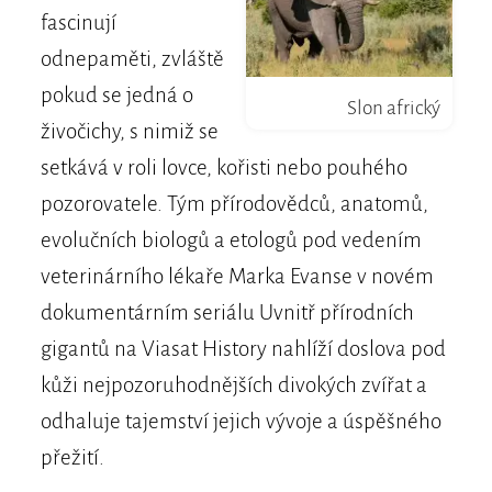
fascinují
odnepaměti, zvláště
pokud se jedná o
Slon africký
živočichy, s nimiž se
setkává v roli lovce, kořisti nebo pouhého
pozorovatele. Tým přírodovědců, anatomů,
evolučních biologů a etologů pod vedením
veterinárního lékaře Marka Evanse v novém
dokumentárním seriálu Uvnitř přírodních
gigantů na Viasat History nahlíží doslova pod
kůži nejpozoruhodnějších divokých zvířat a
odhaluje tajemství jejich vývoje a úspěšného
přežití.