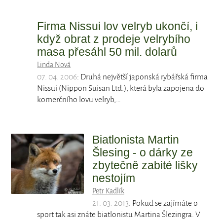
Firma Nissui lov velryb ukončí, i
když obrat z prodeje velrybího
masa přesáhl 50 mil. dolarů
Linda Nová
07. 04. 2006
: Druhá největší japonská rybářská firma
Nissui (Nippon Suisan Ltd.), která byla zapojena do
komerčního lovu velryb,…
Biatlonista Martin
Šlesing - o dárky ze
zbytečně zabité lišky
nestojím
Petr Kadlík
21. 03. 2013
: Pokud se zajímáte o
sport tak asi znáte biatlonistu Martina Šlezingra. V