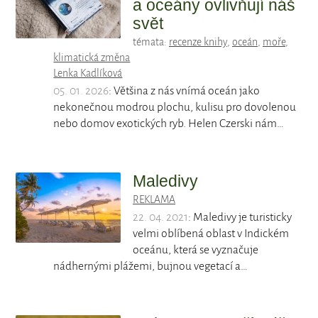
a oceány ovlivňují náš
svět
témata:
recenze knihy
,
oceán
,
moře
,
klimatická změna
Lenka Kadlíková
05. 01. 2026
: Většina z nás vnímá oceán jako
nekonečnou modrou plochu, kulisu pro dovolenou
nebo domov exotických ryb. Helen Czerski nám…
Maledivy
REKLAMA
22. 04. 2021
: Maledivy je turisticky
velmi oblíbená oblast v Indickém
oceánu, která se vyznačuje
nádhernými plážemi, bujnou vegetací a…