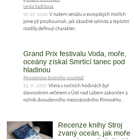
Lenka Kadlíková
16. 07. 2026
: V našem seriálu o evropských mořích
jsme již prozkoumali, jak zásadně salinita a teplotní
rozdíly definují charakter…
Grand Prix festivalu Voda, moře,
oceány získal Smrtící tanec pod
hladinou
Ministerstvo životního prostředí
23. 11. 2007
: Včera v nočních hodinách byl
slavnostním večerem v Ústí nad Labem zakončen 3.
ročník dvoudenního mezinárodního filmového…
Recenze knihy Stroj
zvaný oceán, jak moře