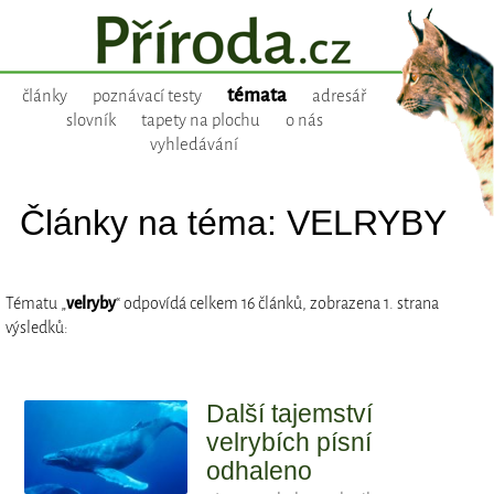
témata
články
poznávací testy
adresář
slovník
tapety na plochu
o nás
vyhledávání
Články na téma: VELRYBY
Tématu „
velryby
“ odpovídá celkem 16 článků, zobrazena 1. strana
výsledků:
Další tajemství
velrybích písní
odhaleno