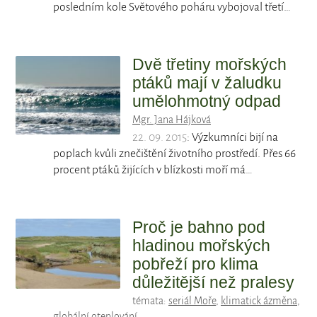
posledním kole Světového poháru vybojoval třetí…
Dvě třetiny mořských
ptáků mají v žaludku
umělohmotný odpad
Mgr. Jana Hájková
22. 09. 2015
: Výzkumníci bijí na
poplach kvůli znečištění životního prostředí. Přes 66
procent ptáků žijících v blízkosti moří má…
Proč je bahno pod
hladinou mořských
pobřeží pro klima
důležitější než pralesy
témata:
seriál Moře
,
klimatick ázměna
,
globální oteplování