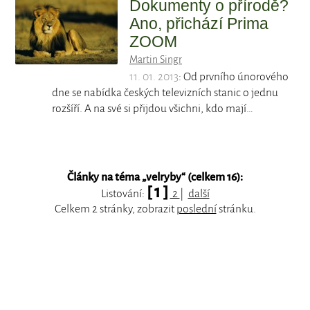
Dokumenty o přírodě?
Ano, přichází Prima
ZOOM
Martin Singr
11. 01. 2013
: Od prvního únorového
dne se nabídka českých televizních stanic o jednu
rozšíří. A na své si přijdou všichni, kdo mají…
Články na téma „
velryby
“ (celkem 16):
[ 1 ]
Listování:
2
|
další
Celkem 2 stránky, zobrazit
poslední
stránku.