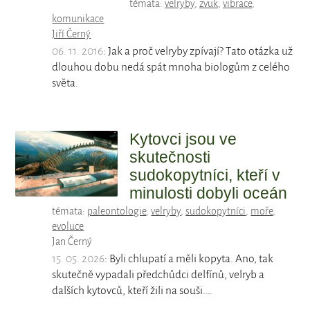
témata:
velryby
,
zvuk
,
vibrace
,
komunikace
Jiří Černý
06. 11. 2016
: Jak a proč velryby zpívají? Tato otázka už
dlouhou dobu nedá spát mnoha biologům z celého
světa.
Kytovci jsou ve
skutečnosti
sudokopytníci, kteří v
minulosti dobyli oceán
témata:
paleontologie
,
velryby
,
sudokopytníci
,
moře
,
evoluce
Jan Černý
15. 05. 2026
: Byli chlupatí a měli kopyta. Ano, tak
skutečně vypadali předchůdci delfínů, velryb a
dalších kytovců, kteří žili na souši.…