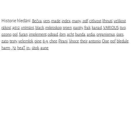
Historie hledání:
Bečva
,
vers
,
made
,
index
,
mapy
,
.pdf
,
citlivost
,
líhnutí
,
velikost
,
rákosí
,
4612
,
vnímání
,
black
,
mikroskop
,
srpen
,
papíry
,
frak
,
kanad
,
VARIOUS
,
tivo
,
ozono
,
ppl
,
furan
,
implement
,
odpad
,
ibm
,
acht
,
bunda
,
ardia
,
organismus
,
úses
,
zato
,
testy
,
velemlok
,
pine
,
8-9
,
chee
,
Pirani
,
Vnoce
,
their
,
antonio
,
Oise
,
pof
,
bledule
,
harm
,
.72
,
heaT
,
in-
,
útok
,
aune