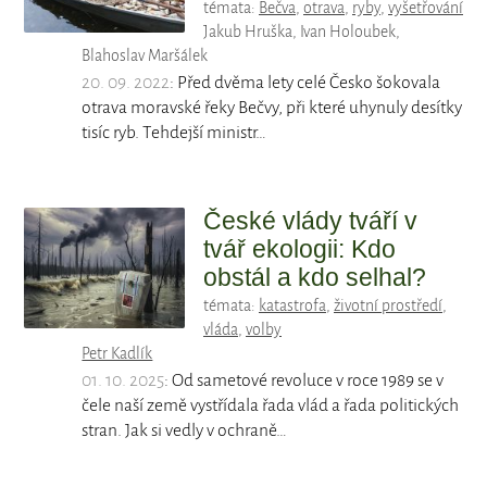
témata:
Bečva
,
otrava
,
ryby
,
vyšetřování
Jakub Hruška, Ivan Holoubek,
Blahoslav Maršálek
20. 09. 2022
: Před dvěma lety celé Česko šokovala
otrava moravské řeky Bečvy, při které uhynuly desítky
tisíc ryb. Tehdejší ministr…
České vlády tváří v
tvář ekologii: Kdo
obstál a kdo selhal?
témata:
katastrofa
,
životní prostředí
,
vláda
,
volby
Petr Kadlík
01. 10. 2025
: Od sametové revoluce v roce 1989 se v
čele naší země vystřídala řada vlád a řada politických
stran. Jak si vedly v ochraně…