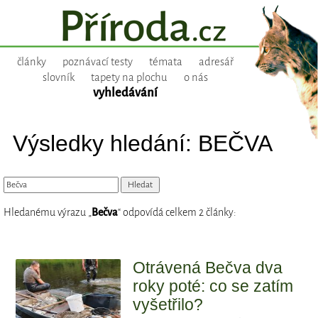
články
poznávací testy
témata
adresář
slovník
tapety na plochu
o nás
vyhledávání
Výsledky hledání: BEČVA
Hledanému výrazu „
Bečva
“ odpovídá celkem 2 články:
Otrávená Bečva dva
roky poté: co se zatím
vyšetřilo?