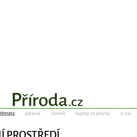
témata
adresář
slovník
tapety na plochu
o nás
NÍ PROSTŘEDÍ