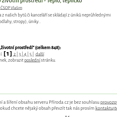
životní prostředí - Teplo, teplíčko
 ČSOP Vlašim
a z našich bytů či kanceláří se skládají z úniků neprůhlednými
odlahy, stropy), úniky…
„
životní prostředí
“ (celkem 848):
[ 1 ]
í:
2
|
3
|
4
|
5
|
další
nek, zobrazit
poslední
stránku.
í a šíření obsahu serveru Příroda.cz je bez souhlasu
provozo
okud chcete nějaký obsah převzít tak nás prosím
kontaktujt