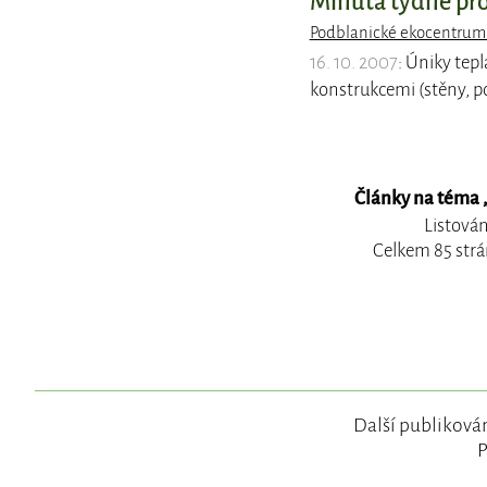
Minuta týdně pro 
Podblanické ekocentrum
16. 10. 2007
: Úniky tepl
konstrukcemi (stěny, p
Články na téma 
Listován
Celkem 85 strá
Další publikován
P