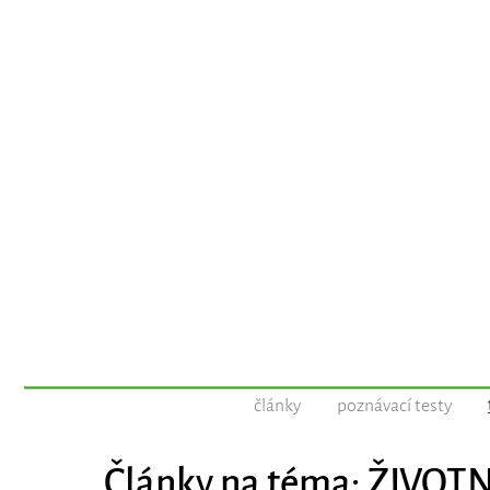
články
poznávací testy
Články na téma: ŽIVOT