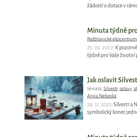
žádostí o dotace v rá
Minuta týdně pro
Podblanické ekocentrum
25. 09. 2007
: K pozorn
týdně pro Vaše životní 
Jak oslavit Silves
témata:
Silvestr
,
oslavy
,
o
Anna Nebeská
29. 12. 2023
: Silvestr a
symbolický konec jedné