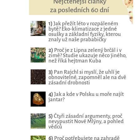
Nejčtenější články
za posledních 60 dní
1)
Jak přežít léto v rozpáleném
bytě? Eko-klimatizace z jedné
osušky a základní fyziky, kterou
znaly už naše prababičky
2)
Proč je z Lipna zelený brčál i v
zimě? Studie ukazuje něco jiného,
než říká hejtman Kuba
3)
Pan Rajchl si myslí, že uhlí je
obnovitelné, zapomněl ale na dvě
zásadní drobnosti
4)
Jak a kde v Polsku u moře najít
jantar?
5)
Čtyři zásadní argumenty, proč
nevypustit Nové Mlýny, a pohled
vědců
6)
Proč potřebujete na zahradě