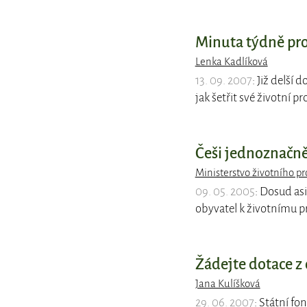
Minuta týdně pro
Lenka Kadlíková
13. 09. 2007
: Již delší
jak šetřit své životní pr
Češi jednoznačně 
Ministerstvo životního pr
09. 05. 2005
: Dosud as
obyvatel k životnímu pr
Žádejte dotace z
Jana Kulíšková
29. 06. 2007
: Státní fo