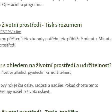
mci Operačního programu…
 životní prostředí - Tisk s rozumem
 ČSOP Vlašim
ému přečtení této ekorady potřebujete přibližně minutu. Minuta
prostředí.
tr s ohledem na životní prostředí a udržitelnost?
hňostroj
,
alkohol
,
pyrotechnika
,
udržitelnost
 Nový rok je čas oslav, radosti a naděje. Pokud chcete tento
 etapy našeho života oslavit…