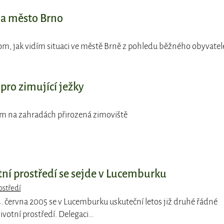
í a město Brno
tom, jak vidím situaci ve městě Brně z pohledu běžného obyvatel
 pro zimující ježky
jim na zahradách přirozená zimoviště
tní prostředí se sejde v Lucemburku
ostředí
4. června 2005 se v Lucemburku uskuteční letos již druhé řádné
ivotní prostředí. Delegaci…