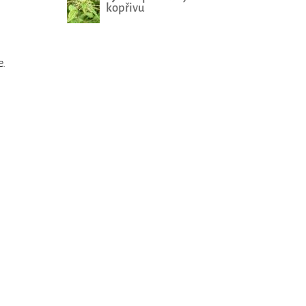
kopřivu
e.