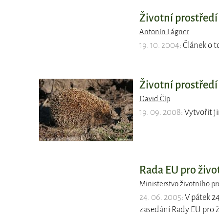
Životní prostřed
Antonín Lágner
19. 10. 2004
: Článek o 
Životní prostředí
David Číp
19. 09. 2008
: Vytvořit 
Rada EU pro živo
Ministerstvo životního pr
24. 06. 2005
: V pátek 2
zasedání Rady EU pro ž