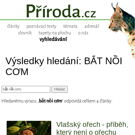
články
poznávací testy
témata
adresář
slovník
tapety na plochu
o nás
vyhledávání
Výsledky hledání: BẮT NỒI
CƠM
Hledanému výrazu „
bắt nồi cơm
“ odpovídá celkem 4 články:
Vlašský ořech - příběh,
který není o ořechu