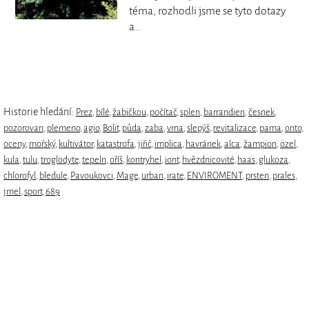
téma, rozhodli jsme se tyto dotazy
a…
Historie hledání:
Prez
,
bílé
,
žabičkou
,
počítač
,
splen
,
barrandien
,
česnek
,
pozorovan
,
plemeno
,
agio
,
Bolit
,
půda
,
zaba
,
vrna
,
slepýš
,
revitalizace
,
pama
,
onto
,
oceny
,
mořský
,
kultivátor
,
katastrofa
,
jiřič
,
implica
,
havránek
,
alca
,
žampion
,
özel
,
kula
,
tulu
,
troglodyte
,
tepeln
,
oříš
,
kontryhel
,
iont
,
hvězdnicovité
,
haas
,
glukoza
,
chlorofyl
,
bledule
,
Pavoukovci
,
Mage
,
urban
,
irate
,
ENVIROMENT
,
prsten
,
prales
,
jmel
,
sport
,
689