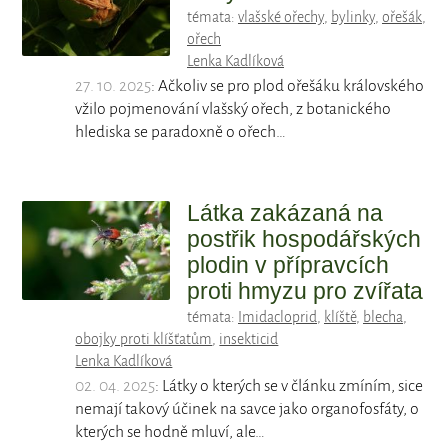
témata:
vlašské ořechy
,
bylinky
,
ořešák
,
ořech
Lenka Kadlíková
27. 10. 2025
: Ačkoliv se pro plod ořešáku královského
vžilo pojmenování vlašský ořech, z botanického
hlediska se paradoxně o ořech…
Látka zakázaná na
postřik hospodářských
plodin v přípravcích
proti hmyzu pro zvířata
témata:
Imidacloprid
,
klíště
,
blecha
,
obojky proti klíšťatům
,
insekticid
Lenka Kadlíková
02. 04. 2025
: Látky o kterých se v článku zmíním, sice
nemají takový účinek na savce jako organofosfáty, o
kterých se hodně mluví, ale…