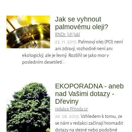
Jak se vyhnout
palmovému oleji?
RNDr. Jiří Jakl
23. 11. 2015
: Palmový olej (PO) není
ani zdravý, rozhodně není ani
ekologický, ale je levný. Rozšířil se jako mor v
posledním desetiletí…
EKOPORADNA - aneb
nad Vašimi dotazy -
Dřeviny
redakce Příroda.cz
26. 08. 2005
: Vzhledem k tomu, ze
se nám v redakci začínají hromadit
dotazy na stejné nebo podobné