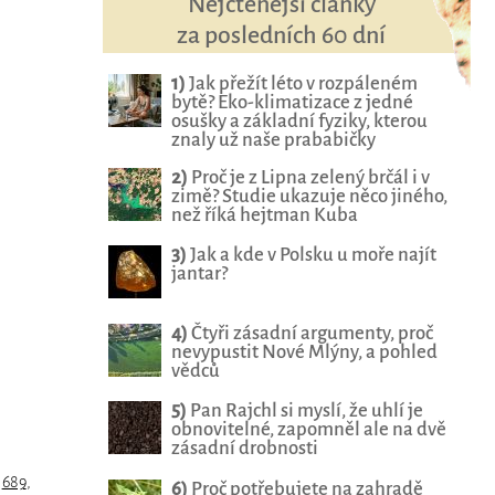
Nejčtenější články
za posledních 60 dní
1)
Jak přežít léto v rozpáleném
bytě? Eko-klimatizace z jedné
osušky a základní fyziky, kterou
znaly už naše prababičky
2)
Proč je z Lipna zelený brčál i v
zimě? Studie ukazuje něco jiného,
než říká hejtman Kuba
3)
Jak a kde v Polsku u moře najít
jantar?
4)
Čtyři zásadní argumenty, proč
nevypustit Nové Mlýny, a pohled
vědců
5)
Pan Rajchl si myslí, že uhlí je
obnovitelné, zapomněl ale na dvě
zásadní drobnosti
,
689
,
6)
Proč potřebujete na zahradě