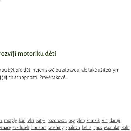
rozvíjí motoriku dětí
ou být pro děti nejen skvělou zábavou, ale také užitečným
 jejich schopností. Právě takové…
m
,
motýly
,
kůň
,
Vlci
,
Fat%
,
pozorovan
,
osy
,
glob
,
kamzík
,
Via
,
daruji
,
ernace
,
světlušek
,
horizont
,
washing
,
spalovn
,
bellis
,
apos
,
Modulat
,
Bolit