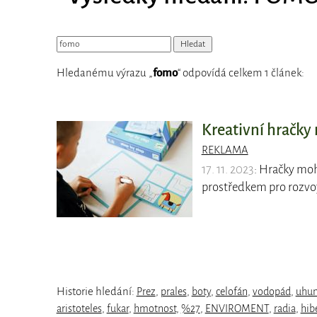
Hledanému výrazu „
fomo
“ odpovídá celkem 1 článek:
Kreativní hračky 
REKLAMA
17. 11. 2023
: Hračky moh
prostředkem pro rozvoj
Historie hledání:
Prez
,
prales
,
boty
,
celofán
,
vodopád
,
uhu
aristoteles
,
fukar
,
hmotnost
,
%27
,
ENVIROMENT
,
radia
,
hib