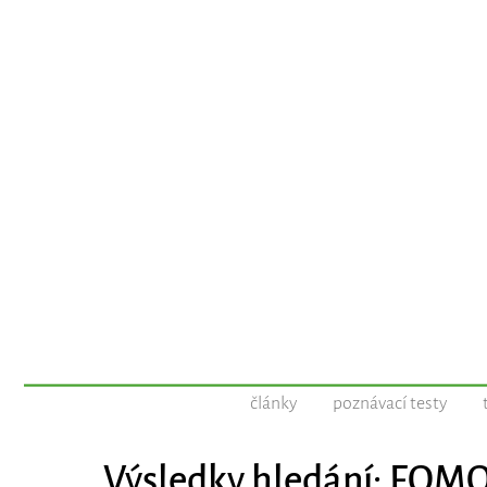
články
poznávací testy
Výsledky hledání: FOM