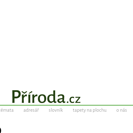
témata
adresář
slovník
tapety na plochu
o nás
O