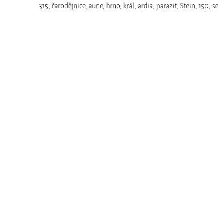
315
,
čarodějnice
,
aune
,
brno
,
král
,
ardia
,
parazit
,
Stein
,
150
,
s