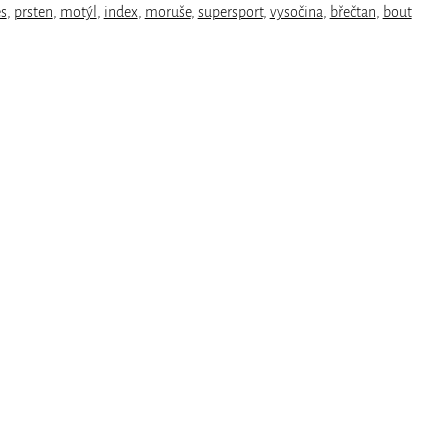
es
,
prsten
,
motýl
,
index
,
moruše
,
supersport
,
vysočina
,
břečtan
,
bout