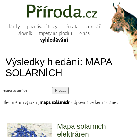
články
poznávací testy
témata
adresář
slovník
tapety na plochu
o nás
vyhledávání
Výsledky hledání: MAPA
SOLÁRNÍCH
Hledanému výrazu „
mapa solárních
“ odpovídá celkem 1 článek:
Mapa solárních
elektráren