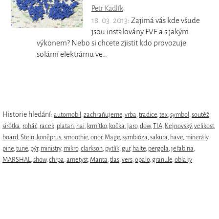
Petr Kadlík
18. 03. 2013
: Zajímá vás kde všude
jsou instalovány FVE a s jakým
výkonem? Nebo si chcete zjistit kdo provozuje
solární elektrárnu ve…
Historie hledání:
automobil
,
zachraňujeme
,
vrba
,
tradice
,
tex
,
symbol
,
soutěž
,
sirôtka
,
roháč
,
racek
,
platan
,
nai
,
krmítko
,
kočka
,
jaro
,
dow
,
TIA
,
Kejnovský
,
velikost
,
board
,
Stein
,
koněprus
,
smoothie
,
onor
,
Mage
,
symbióza
,
sakura
,
have
,
minerály
,
pine
,
tune
,
pýr
,
ministry
,
mikro
,
clarkson
,
pytlík
,
gur
,
halte
,
pergola
,
jeřabina
,
MARSHAL
,
show
,
chrpa
,
ametyst
,
Manta
,
tlas
,
vers
,
opalo
,
granule
,
oblaky