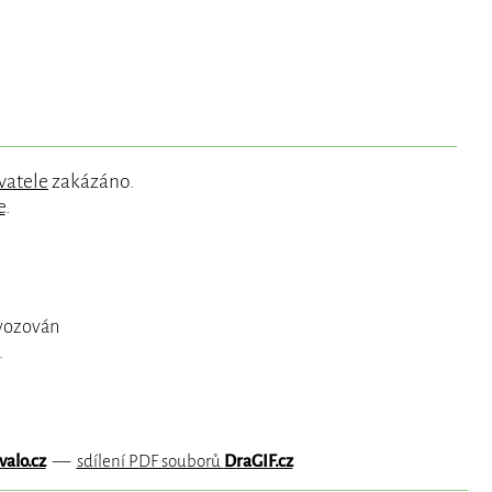
vatele
zakázáno.
e
.
ovozován
.
valo.cz
—
sdílení PDF souborů
DraGIF.cz