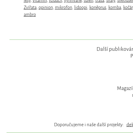
lesy
,
vitamin
,
vzduch
,
vyhřívané
,
tulen
,
trasa
,
svaly
,
světluše
Zvířata
,
opinion
,
mikrofon
,
lidoopi
,
koněprus
,
komba
,
kočár
ambro
Další publikován
P
Magazín
Doporučujeme i naše další projekty:
de