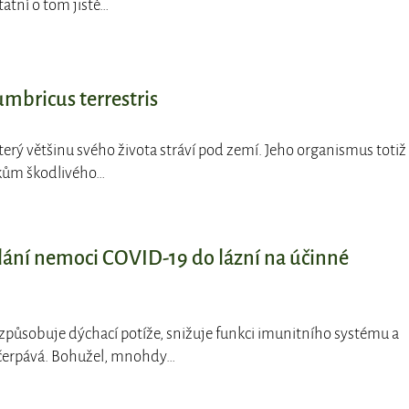
tatní o tom jistě…
umbricus terrestris
který většinu svého života stráví pod zemí. Jeho organismus totiž
kům škodlivého…
lání nemoci COVID-19 do lázní na účinné
způsobuje dýchací potíže, snižuje funkci imunitního systému a
čerpává. Bohužel, mnohdy…