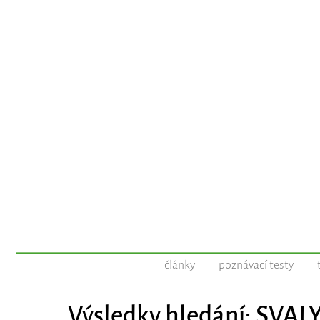
články
poznávací testy
Výsledky hledání: SVAL