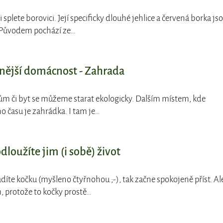
 splete borovici. Její specificky dlouhé jehlice a červená borka js
. Původem pochází ze…
lnější domácnost - Zahrada
ům či byt se můžeme starat ekologicky. Dalším místem, kde
o času je zahrádka. I tam je…
dloužíte jim (i sobě) život
díte kočku (myšleno čtyřnohou ;-), tak začne spokojeně příst. Al
 protože to kočky prostě…