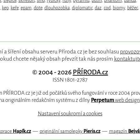
k
,
slepice
,
skiresort
,
sino
,
rybičky
,
runy
,
pyramid
,
putin
,
phantom
,
panda
,
,
kep
,
keře
,
epam
,
dote
,
dlouhozobka
,
diplomatic
,
daz
,
cod
,
biomy
,
běžec
,
í a šíření obsahu serveru Příroda.cz je bez souhlasu
provozo
okud chcete nějaký obsah převzít tak nás prosím
kontaktujt
© 2004 - 2026
PŘÍRODA.cz
ISSN 1801-2787
 PŘÍRODA.cz je již od počátků svého fungování v roce 2004 pr
na originálním redakčním systému z dílny
Perpetum
web design
Nastavení soukromí a cookies
korace
Hapík.cz
—
originální samolepky
Pieris.cz
—
magazín
Bejvá