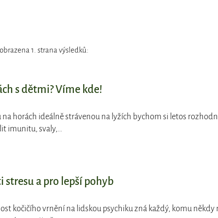
obrazena 1. strana výsledků:
ch s dětmi? Víme kde!
 na horách ideálně strávenou na lyžích bychom si letos rozhod
lit imunitu, svaly,…
i stresu a pro lepší pohyb
ost kočičího vrnění na lidskou psychiku zná každý, komu někdy 