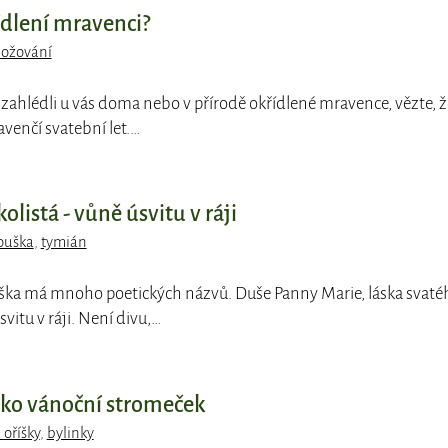
ídlení mravenci?
ožování
e zahlédli u vás doma nebo v přírodě okřídlené mravence, vězte, ž
venčí svatební let.…
listá - vůně úsvitu v ráji
ouška
,
tymián
ška má mnoho poetických názvů. Duše Panny Marie, láska svaté
vitu v ráji. Není divu,…
ako vánoční stromeček
 oříšky
,
bylinky