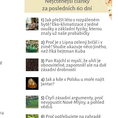
Nejčtenější články
za posledních 60 dní
1)
Jak přežít léto v rozpáleném
bytě? Eko-klimatizace z jedné
osušky a základní fyziky, kterou
znaly už naše prababičky
2)
Proč je z Lipna zelený brčál i v
zimě? Studie ukazuje něco jiného,
než říká hejtman Kuba
3)
Pan Rajchl si myslí, že uhlí je
ně
obnovitelné, zapomněl ale na dvě
zásadní drobnosti
4)
Jak a kde v Polsku u moře najít
jantar?
5)
Čtyři zásadní argumenty, proč
nevypustit Nové Mlýny, a pohled
vědců
na
6)
Proč potřebujete na zahradě