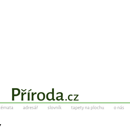
témata
adresář
slovník
tapety na plochu
o nás
Y