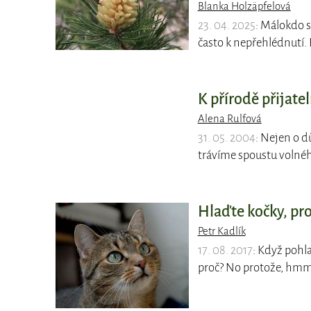
Blanka Holzäpfelová
23. 04. 2025
: Málokdo si
často k nepřehlédnutí
K přírodě přijate
Alena Rulfová
31. 05. 2004
: Nejen o d
trávíme spoustu volnéh
Hlaďte kočky, pro
Petr Kadlík
17. 08. 2017
: Když pohla
proč? No protože, hmm,