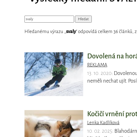
Hledanému výrazu „
svaly
“ odpovídá celkem 36 článků, z
Dovolená na horá
REKLAMA
13. 10. 2020
: Dovolenou
neměli nechat ujít. Posí
Kočičí vrnění prot
Lenka Kadlíková
10. 02. 2025
: Blahodárn