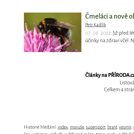
Čmeláci a nově o
Petr Kadlík
07. 06. 2022
: Již před 
účinky na zdraví včel.
Články na PŘÍRODA.cz,
Listov
Celkem 4 strá
Historie hledání:
index
,
moruše
,
supersport
,
brant
,
vesmír
,