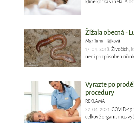
klíně kočka vrněla. A os
Žížala obecná - L
Mgr. Jana Hájková
17. 04. 2018
: Živočich, 
není přizpůsoben účin
Vyrazte po prodě
procedury
REKLAMA
22. 04. 2021
: COVID-19 
celkově organismus vy