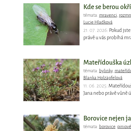
Kde se berou okř
témata:
mravenci
,
rozmn
Lucie Hladková
21. 07. 2026
: Pokud jst
právě u vás probíhá mra
Mateřídouška úzko
témata:
bylinky
,
mateříd
Blanka Holzäpfelová
11. 06. 2025
: Mateřídou
Jana nebo právě vůně ús
Borovice nejen j
témata:
borovice
,
piniové