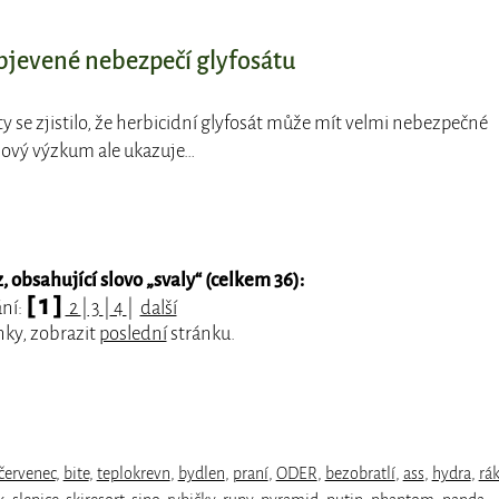
bjevené nebezpečí glyfosátu
léty se zjistilo, že herbicidní glyfosát může mít velmi nebezpečné
 Nový výzkum ale ukazuje…
 obsahující slovo „
svaly
“ (celkem 36):
[ 1 ]
ání:
2
|
3
|
4
|
další
nky, zobrazit
poslední
stránku.
červenec
,
bite
,
teplokrevn
,
bydlen
,
praní
,
ODER
,
bezobratlí
,
ass
,
hydra
,
rá