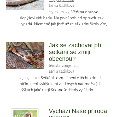
Lenka Kadlíková
05. 06. 2023
: Většina z nás ve
slepýšovi vidí hada. Na první pohled opravdu tak
vypadá. Nicméně jak jistě už ze základní školy víte,…
Jak se zachovat při
setkání se zmijí
obecnou?
témata:
zmije
,
had
Lenka Kadlíková
25. 05. 2011
: Setkání se zmijí není v těchto dnech
ničím neobvyklým ani v takových nadmořských
výškách jaké mají Krkonoše. Hady vylákalo…
Vychází Naše příroda