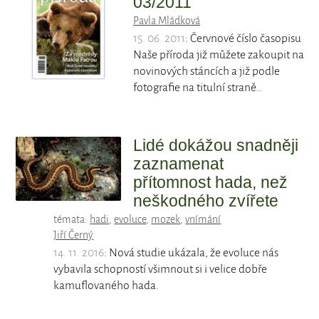
03/2011
Pavla Mládková
15. 06. 2011
: Červnové číslo časopisu
Naše příroda již můžete zakoupit na
novinových stáncích a již podle
fotografie na titulní straně…
Lidé dokážou snadněji
zaznamenat
přítomnost hada, než
neškodného zvířete
témata:
hadi
,
evoluce
,
mozek
,
vnímání
Jiří Černý
14. 11. 2016
: Nová studie ukázala, že evoluce nás
vybavila schopností všimnout si i velice dobře
kamuflovaného hada.