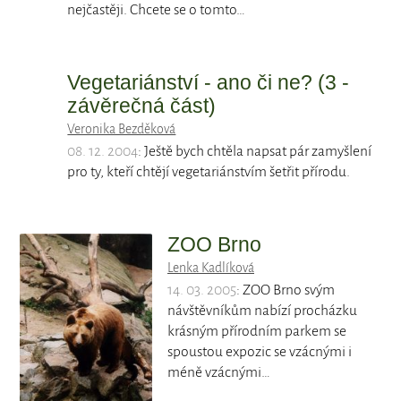
nejčastěji. Chcete se o tomto…
Vegetariánství - ano či ne? (3 -
závěrečná část)
Veronika Bezděková
08. 12. 2004
: Ještě bych chtěla napsat pár zamyšlení
pro ty, kteří chtějí vegetariánstvím šetřit přírodu.
ZOO Brno
Lenka Kadlíková
14. 03. 2005
: ZOO Brno svým
návštěvníkům nabízí procházku
krásným přírodním parkem se
spoustou expozic se vzácnými i
méně vzácnými…