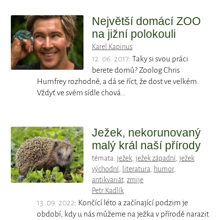
Největší domácí ZOO
na jižní polokouli
Karel Kapinus
12. 06. 2017
: Taky si svou práci
berete domů? Zoolog Chris
Humfrey rozhodně, a dá se říct, že dost ve velkém.
Vždyť ve svém sídle chová…
Ježek, nekorunovaný
malý král naší přírody
témata:
ježek
,
ježek západní
,
ježek
východní
,
literatura
,
humor
,
antikvariát
,
zmije
Petr Kadlík
13. 09. 2022
: Končící léto a začínající podzim je
období, kdy u nás můžeme na ježka v přírodě narazit