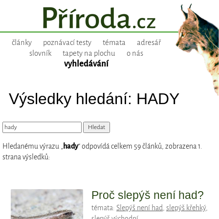
články
poznávací testy
témata
adresář
slovník
tapety na plochu
o nás
vyhledávání
Výsledky hledání: HADY
Hledanému výrazu „
hady
“ odpovídá celkem 59 článků, zobrazena 1.
strana výsledků:
Proč slepýš není had?
témata:
Slepýš není had
,
slepýš křehký
,
slepýš východní