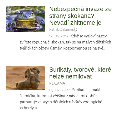
Nebezpečná invaze ze
strany skokana?
Nevadí zhltneme je
Patrik Chlumecký
13. 05. 2013
: Když se vysloví název
zvířete ropucha či skokan, tak se na malých dětských
tvářičkách objeví úsměv. Rozpomenou se na své…
Surikaty, tvorové, které
nelze nemilovat
REKLAMA
03. 02. 2022
: Surikata je malá
šelmička, kterou si většina z nás velmi dobře
pamatuje ze svých dětských návštěv zoologické
zahrady, a…