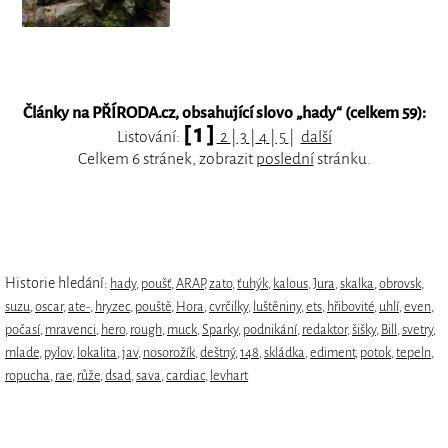
Články na PŘÍRODA.cz, obsahující slovo „
hady
“ (celkem 59):
[ 1 ]
Listování:
2
|
3
|
4
|
5
|
další
Celkem 6 stránek, zobrazit
poslední
stránku.
Historie hledání:
hady
,
poušť
,
ARAP
,
zato
,
ťuhýk
,
kalous
,
Jura
,
skalka
,
obrovsk
,
suzu
,
oscar
,
ate-
,
hryzec
,
pouště
,
Hora
,
cvrčilky
,
luštěniny
,
ets
,
hřibovité
,
uhlí
,
even
,
počasí
,
mravenci
,
hero
,
rough
,
muck
,
Sparky
,
podnikání
,
redaktor
,
šišky
,
Bill
,
svetry
,
mlade
,
pylov
,
lokalita
,
jav
,
nosorožík
,
deštný
,
148
,
skládka
,
ediment
,
potok
,
tepeln
,
ropucha
,
rae
,
růže
,
dsad
,
sava
,
cardiac
,
levhart