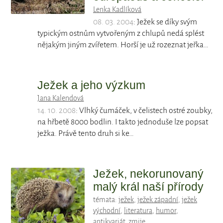
Lenka Kadlíková
08. 03. 2004
: Ježek se díky svým
typickým ostnům vytvořeným z chlupů nedá splést
nějakým jiným zvířetem. Horší je už rozeznat jeřka…
Ježek a jeho výzkum
Jana Kalendová
14. 10. 2008
: Vlhký čumáček, v čelistech ostré zoubky,
na hřbetě 8000 bodlin. I takto jednoduše lze popsat
ježka. Právě tento druh si ke…
Ježek, nekorunovaný
malý král naší přírody
témata:
ježek
,
ježek západní
,
ježek
východní
,
literatura
,
humor
,
antikvariát
,
zmije