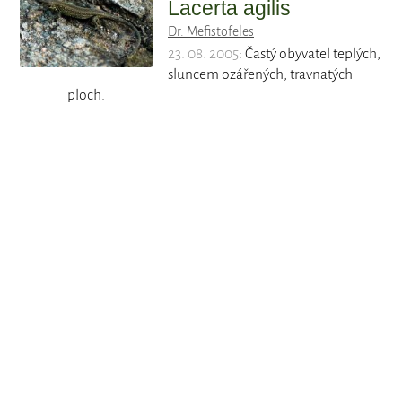
Lacerta agilis
Dr. Mefistofeles
23. 08. 2005
: Častý obyvatel teplých,
sluncem ozářených, travnatých
ploch.