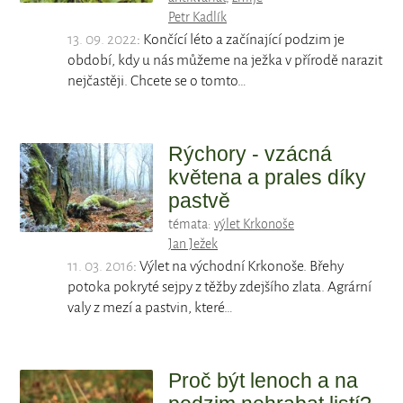
Petr Kadlík
13. 09. 2022
: Končící léto a začínající podzim je
období, kdy u nás můžeme na ježka v přírodě narazit
nejčastěji. Chcete se o tomto…
Rýchory - vzácná
květena a prales díky
pastvě
témata:
výlet Krkonoše
Jan Ježek
11. 03. 2016
: Výlet na východní Krkonoše. Břehy
potoka pokryté sejpy z těžby zdejšího zlata. Agrární
valy z mezí a pastvin, které…
Proč být lenoch a na