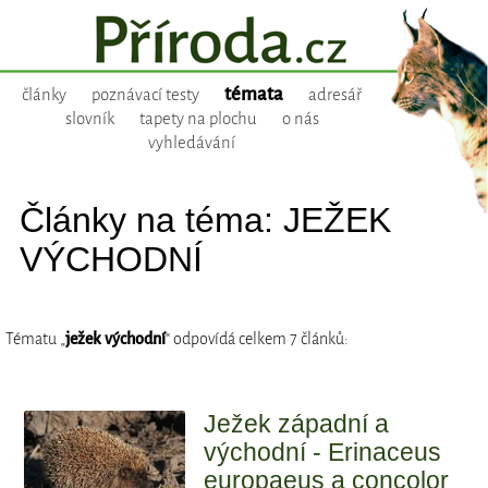
témata
články
poznávací testy
adresář
slovník
tapety na plochu
o nás
vyhledávání
Články na téma: JEŽEK
VÝCHODNÍ
Tématu „
ježek východní
“ odpovídá celkem 7 článků:
Ježek západní a
východní - Erinaceus
europaeus a concolor