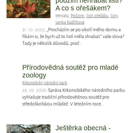
podzim nehrabat listí?
A co s ořešákem?
témata:
Podzim
,
listí ořešáku
,
listy
Lenka Kadlíková
31. 10. 2023
: „Procházím se po okolí mého domu a
říkám si, že bych už to listí měla shrabat.“ vaše slova?
Tady je několik důvodů, proč…
Přírodovědná soutěž pro mladé
zoology
Krkonošský národní park
26. 03. 2006
: Správa Krkonošského národního parku
vyhlašuje tradiční přírodovědnou soutěž pro
středoškolskou mládež. V letošním roce…
Ještěrka obecná -