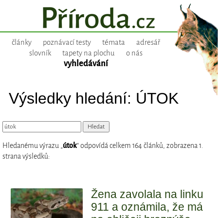
články
poznávací testy
témata
adresář
slovník
tapety na plochu
o nás
vyhledávání
Výsledky hledání: ÚTOK
Hledanému výrazu „
útok
“ odpovídá celkem 164 článků, zobrazena 1.
strana výsledků:
Žena zavolala na linku
911 a oznámila, že má