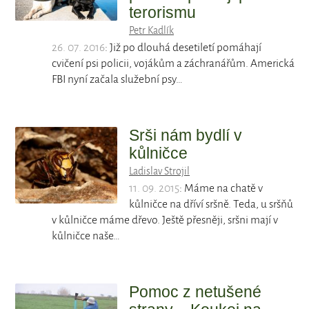
terorismu
Petr Kadlík
26. 07. 2016
: Již po dlouhá desetiletí pomáhají
cvičení psi policii, vojákům a záchranářům. Americká
FBI nyní začala služební psy…
Srši nám bydlí v
kůlničce
Ladislav Strojil
11. 09. 2015
: Máme na chatě v
kůlničce na dříví sršně. Teda, u sršňů
v kůlničce máme dřevo. Ještě přesněji, sršni mají v
kůlničce naše…
Pomoc z netušené