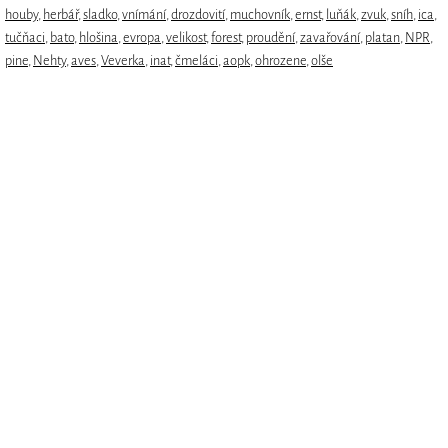
houby
,
herbář
,
sladko
,
vnímání
,
drozdovití
,
muchovník
,
ernst
,
luňák
,
zvuk
,
sníh
,
ica
,
tučňaci
,
bato
,
hlošina
,
evropa
,
velikost
,
forest
,
proudění
,
zavařování
,
platan
,
NPR
,
pine
,
Nehty
,
aves
,
Veverka
,
inat
,
čmeláci
,
aopk
,
ohrozene
,
olše