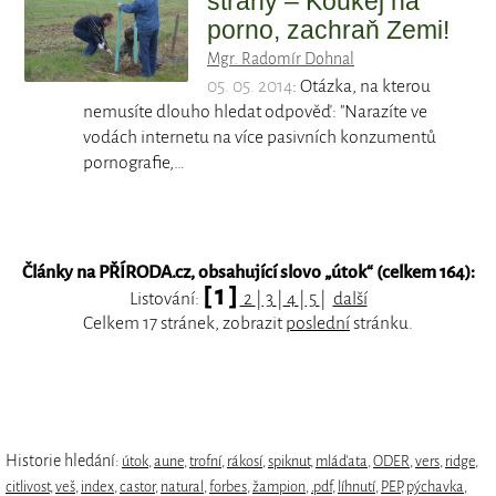
strany – Koukej na
porno, zachraň Zemi!
Mgr. Radomír Dohnal
05. 05. 2014
: Otázka, na kterou
nemusíte dlouho hledat odpověď: "Narazíte ve
vodách internetu na více pasivních konzumentů
pornografie,…
Články na PŘÍRODA.cz, obsahující slovo „
útok
“ (celkem 164):
[ 1 ]
Listování:
2
|
3
|
4
|
5
|
další
Celkem 17 stránek, zobrazit
poslední
stránku.
Historie hledání:
útok
,
aune
,
trofní
,
rákosí
,
spiknut
,
mláďata
,
ODER
,
vers
,
ridge
,
citlivost
,
veš
,
index
,
castor
,
natural
,
forbes
,
žampion
,
.pdf
,
líhnutí
,
PEP
,
pýchavka
,