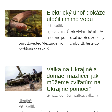
Elektrický úhoř dokáže
útočit i mimo vodu
Petr Kadlík
07. 12. 2017
: Útok elektrické úhoře
na koně popisoval už před 200 lety
přírodovědec Alexander von Humboldt. Ještě do
nedávna se takový…
Válka na Ukrajině a
domácí mazlíčci: jak
můžeme zvířatům na
Ukrajině pomoci?
témata:
domácí mazlíčci
,
válka na
Ukrajině
Petr Kadlík