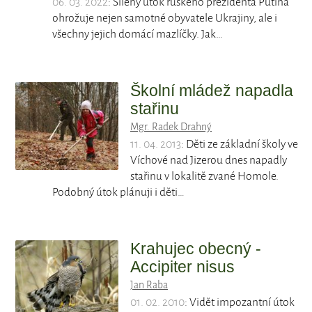
06. 03. 2022
: Šílený útok ruského prezidenta Putina
ohrožuje nejen samotné obyvatele Ukrajiny, ale i
všechny jejich domácí mazlíčky. Jak…
Školní mládež napadla
stařinu
Mgr. Radek Drahný
11. 04. 2013
: Děti ze základní školy ve
Víchové nad Jizerou dnes napadly
stařinu v lokalitě zvané Homole.
Podobný útok plánuji i děti…
Krahujec obecný -
Accipiter nisus
Jan Raba
01. 02. 2010
: Vidět impozantní útok