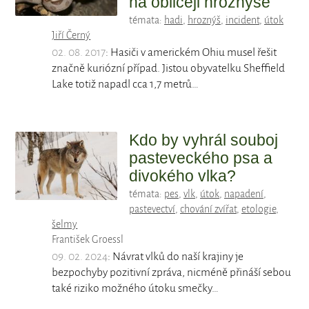
na obličeji hroznýše
témata:
hadi
,
hroznýš
,
incident
,
útok
Jiří Černý
02. 08. 2017
: Hasiči v americkém Ohiu musel řešit
značně kuriózní případ. Jistou obyvatelku Sheffield
Lake totiž napadl cca 1,7 metrů…
Kdo by vyhrál souboj
pasteveckého psa a
divokého vlka?
témata:
pes
,
vlk
,
útok
,
napadení
,
pastevectví
,
chování zvířat
,
etologie
,
šelmy
František Groessl
09. 02. 2024
: Návrat vlků do naší krajiny je
bezpochyby pozitivní zpráva, nicméně přináší sebou
také riziko možného útoku smečky…