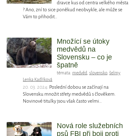
dravce kus od centra velkého města
? Ano, zní to sice poněkud neobvykle, ale může se
Vám to přihodit…
Množící se útoky
medvědů na
Slovensku – co je
špatně
témata:
medvěd
,
slovensko
,
šelmy
Lenka Kadlíková
20. 03. 2024
: Poslední dobou se začínají na
Slovensku množit střety medvědů s člověkem.
Novinové titulky jsou však často velmi…
Nová role služebních
psů FBI při boji proti