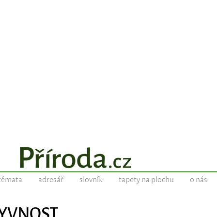
témata
adresář
slovník
tapety na plochu
o nás
KRYVNOST