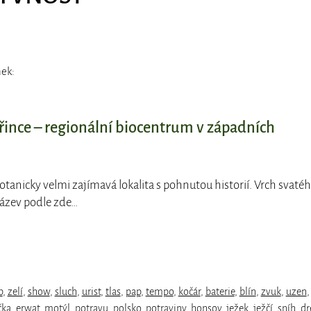
nek:
řince – regionální biocentrum v západních
tanicky velmi zajímavá lokalita s pohnutou historií. Vrch svaté
název podle zde…
p
,
zelí
,
show
,
sluch
,
urist
,
tlas
,
pap
,
tempo
,
kočár
,
baterie
,
blín
,
zvuk
,
uzen
,
čka
,
erwat
,
motýl
,
potravu
,
polsko
,
potraviny
,
honsov
,
ježek
,
ježčí
,
sníh
,
dr