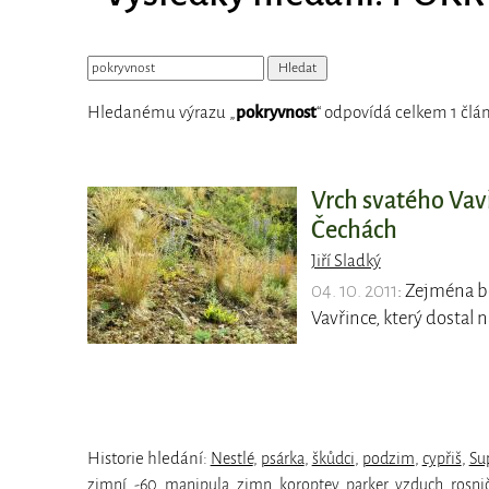
Hledanému výrazu „
pokryvnost
“ odpovídá celkem 1 člá
Vrch svatého Vav
Čechách
Jiří Sladký
04. 10. 2011
: Zejména bo
Vavřince, který dostal 
Historie hledání:
Nestlé
,
psárka
,
škůdci
,
podzim
,
cypřiš
,
Su
zimní
,
-60
,
manipula
,
zimn
,
koroptev
,
parker
,
vzduch
,
rosni