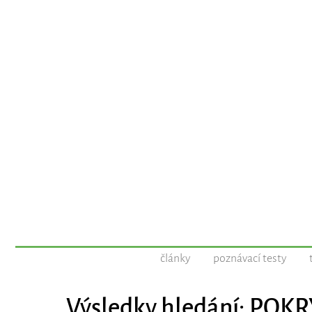
články
poznávací testy
Výsledky hledání: PO