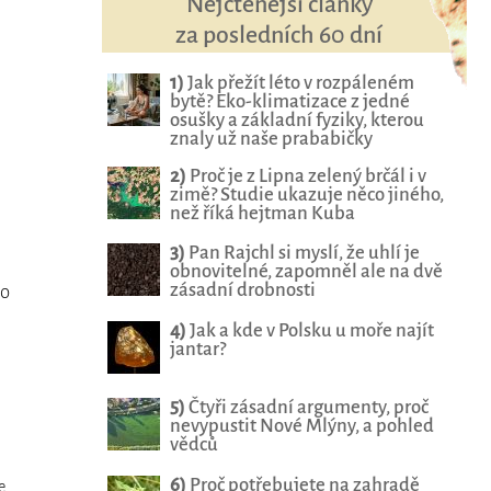
Nejčtenější články
za posledních 60 dní
1)
Jak přežít léto v rozpáleném
bytě? Eko-klimatizace z jedné
osušky a základní fyziky, kterou
znaly už naše prababičky
2)
Proč je z Lipna zelený brčál i v
zimě? Studie ukazuje něco jiného,
než říká hejtman Kuba
3)
Pan Rajchl si myslí, že uhlí je
obnovitelné, zapomněl ale na dvě
zásadní drobnosti
ho
4)
Jak a kde v Polsku u moře najít
jantar?
5)
Čtyři zásadní argumenty, proč
nevypustit Nové Mlýny, a pohled
vědců
6)
Proč potřebujete na zahradě
e
,