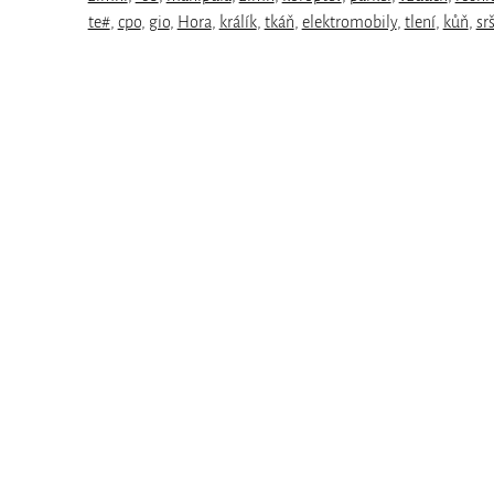
te#
,
cpo
,
gio
,
Hora
,
králík
,
tkáň
,
elektromobily
,
tlení
,
kůň
,
sr