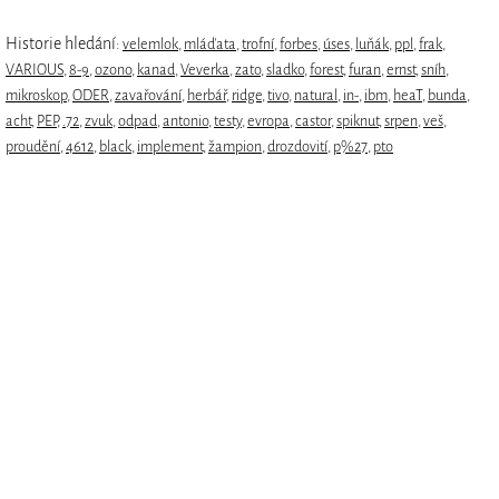
Historie hledání:
velemlok
,
mláďata
,
trofní
,
forbes
,
úses
,
luňák
,
ppl
,
frak
,
VARIOUS
,
8-9
,
ozono
,
kanad
,
Veverka
,
zato
,
sladko
,
forest
,
furan
,
ernst
,
sníh
,
mikroskop
,
ODER
,
zavařování
,
herbář
,
ridge
,
tivo
,
natural
,
in-
,
ibm
,
heaT
,
bunda
,
acht
,
PEP
,
.72
,
zvuk
,
odpad
,
antonio
,
testy
,
evropa
,
castor
,
spiknut
,
srpen
,
veš
,
proudění
,
4612
,
black
,
implement
,
žampion
,
drozdovití
,
p%27
,
pto