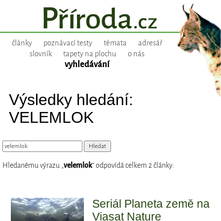
články
poznávací testy
témata
adresář
slovník
tapety na plochu
o nás
vyhledávání
Výsledky hledání:
VELEMLOK
Hledanému výrazu „
velemlok
“ odpovídá celkem 2 články:
Seriál Planeta země na
Viasat Nature