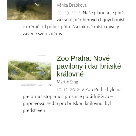
Věnka Drábková
03. 09. 2012
: Naše planeta je plná
zázraků, nádherných tajných míst a
extrémů od pólu k pólu. Na taková místa diváky
zavede světoznámý…
Zoo Praha: Nové
pavilony i dar britské
královně
Martin Singr
10. 12. 2012
: V Zoo Praha bylo na
přelomu listopadu a prosince pořádně živo –
připravoval se dar pro britskou královnu, byl
představen…