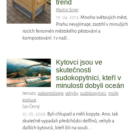
trend
Martin Singr
19. 04. 2013
: Mnoho světových měst,
Prahu nevyjímaje, zastihl v minulých
rocích fenomén městského pěstování a
kompostování. I v naší…
Kytovci jsou ve
skutečnosti
sudokopytníci, kteří v
minulosti dobyli oceán
témata:
paleontologie
,
velryby
,
sudokopytníci
,
moře
,
evoluce
Jan Černý
15. 05. 2026
: Byli chlupatí a měli kopyta. Ano, tak
skutečně vypadali předchůdci delfínů, velryb a
dalších kytovců, kteří žili na souši.…