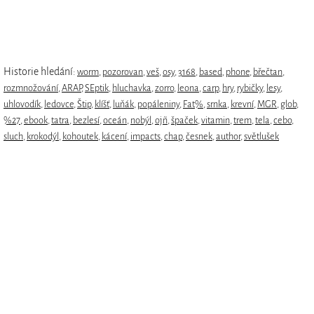
Historie hledání:
worm
,
pozorovan
,
veš
,
osy
,
3168
,
based
,
phone
,
břečtan
,
rozmnožování
,
ARAP
,
SEptik
,
hluchavka
,
zorro
,
leona
,
carp
,
hry
,
rybičky
,
lesy
,
uhlovodík
,
ledovce
,
Štip
,
klíšť
,
luňák
,
popáleniny
,
Fat%
,
srnka
,
krevní
,
MGR
,
glob
,
%27
,
ebook
,
tatra
,
bezlesí
,
oceán
,
nobýl
,
ojñ
,
špaček
,
vitamin
,
trem
,
tela
,
cebo
,
sluch
,
krokodýl
,
kohoutek
,
kácení
,
impacts
,
chap
,
česnek
,
author
,
světlušek