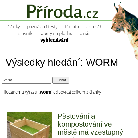
články
poznávací testy
témata
adresář
slovník
tapety na plochu
o nás
vyhledávání
Výsledky hledání: WORM
Hledanému výrazu „
worm
“ odpovídá celkem 2 články:
Pěstování a
kompostování ve
městě má vzestupný