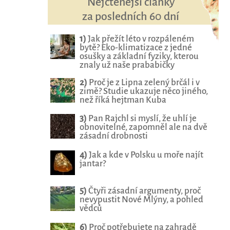
Nejčtenější články
za posledních 60 dní
1)
Jak přežít léto v rozpáleném
bytě? Eko-klimatizace z jedné
osušky a základní fyziky, kterou
znaly už naše prababičky
2)
Proč je z Lipna zelený brčál i v
zimě? Studie ukazuje něco jiného,
než říká hejtman Kuba
3)
Pan Rajchl si myslí, že uhlí je
obnovitelné, zapomněl ale na dvě
zásadní drobnosti
4)
Jak a kde v Polsku u moře najít
jantar?
5)
Čtyři zásadní argumenty, proč
nevypustit Nové Mlýny, a pohled
vědců
6)
Proč potřebujete na zahradě