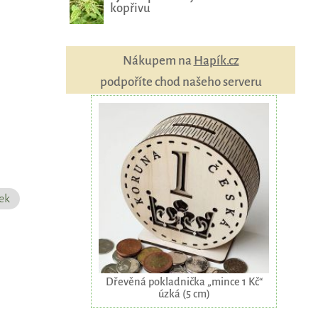
kopřivu
Nákupem na
Hapík.cz
podpoříte chod našeho serveru
Dřevěná pokladnička „mince 1 Kč“
úzká (5 cm)