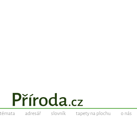
témata
adresář
slovník
tapety na plochu
o nás