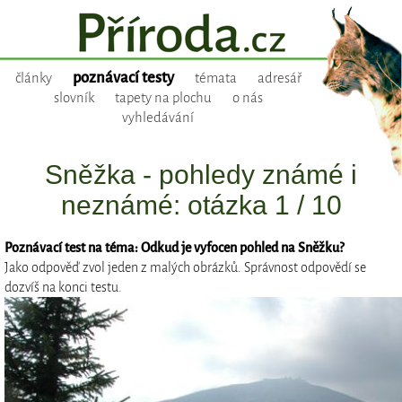
poznávací testy
články
témata
adresář
slovník
tapety na plochu
o nás
vyhledávání
Sněžka - pohledy známé i
neznámé: otázka 1 / 10
Poznávací test na téma: Odkud je vyfocen pohled na Sněžku?
Jako odpověď zvol jeden z malých obrázků. Správnost odpovědí se
dozvíš na konci testu.