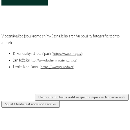
V poznávačce jsou kromě snímků z našeho archívu použity fotografie těchto
autorů:
Krkonošský národní park
(
http://www.krnap.cz
)
Jan Ježek
(
http://www.bohemiaorientalis.cz
)
Lenka Kadlíková
(
https://www.priroda.cz
)