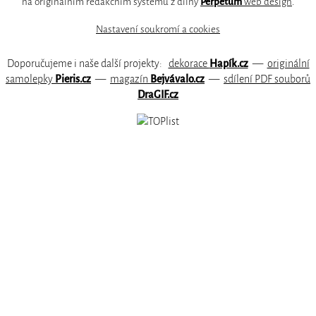
na originálním redakčním systému z dílny
Perpetum
web design
.
Nastavení soukromí a cookies
Doporučujeme i naše další projekty:
dekorace
Hapík.cz
—
originální
samolepky
Pieris.cz
—
magazín
Bejvávalo.cz
—
sdílení PDF souborů
DraGIF.cz