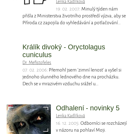
Lenka Kadlíková
19. 02. 2007
: Minulý týden nám
přišla z Ministerstva životního prostředí výzva, aby se
Příroda.cz zapojila do vyhledávání a potlačování…
Králík divoký - Oryctolagus
cuniculus
Dr. Mefistofeles
07. 02. 2006
: Přemohl jsem 'zimní lenost' a vyšel si
jednoho slunného lednového dne na procházku.
Dech se v mrazivém vzduchu srážel u…
Odhalení - novinky 5
Lenka Kadlíková
16. 12. 2005
: Odborníci se rozcházejí
v názoru na pohlaví Moji.