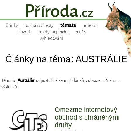
témata
články
poznávací testy
adresář
slovník
tapety na plochu
o nás
vyhledávání
Články na téma: AUSTRÁLIE
Tématu „
Austrálie
“ odpovídá celkem 56 článků, zobrazena 6. strana
výsledků:
Omezme internetový
obchod s chráněnými
druhy