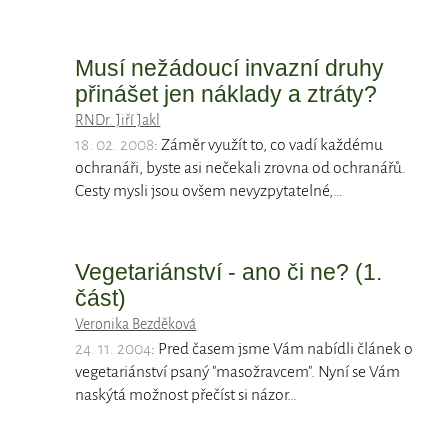
Musí nežádoucí invazní druhy
přinášet jen náklady a ztráty?
RNDr. Jiří Jakl
18. 02. 2008
: Záměr využít to, co vadí každému
ochranáři, byste asi nečekali zrovna od ochranářů.
Cesty mysli jsou ovšem nevyzpytatelné,…
Vegetariánství - ano či ne? (1.
část)
Veronika Bezděková
24. 11. 2004
: Pred časem jsme Vám nabídli článek o
vegetariánství psaný "masožravcem". Nyní se Vám
naskýtá možnost přečíst si názor…