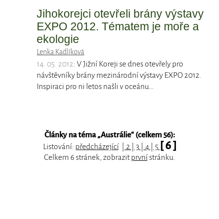
Jihokorejci otevřeli brány výstavy
EXPO 2012. Tématem je moře a
ekologie
Lenka Kadlíková
14. 05. 2012
: V Jižní Koreji se dnes otevřely pro
návštěvníky brány mezinárodní výstavy EXPO 2012.
Inspiraci pro ni letos našli v oceánu…
Články na téma „
Austrálie
“ (celkem 56):
[ 6 ]
Listování:
předcházející
|
2
|
3
|
4
|
5
Celkem 6 stránek, zobrazit
první
stránku.