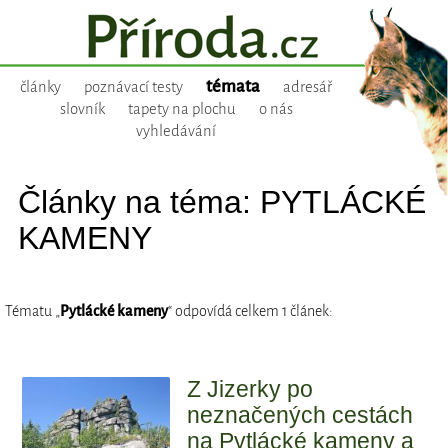
témata
články
poznávací testy
adresář
slovník
tapety na plochu
o nás
vyhledávání
Články na téma: PYTLÁCKÉ
KAMENY
Tématu „
Pytlácké kameny
“ odpovídá celkem 1 článek:
Z Jizerky po
neznačených cestách
na Pytlácké kameny a