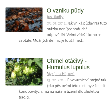
O vzniku půdy
Jan Hladký
03. 01. 2012
: Jak vniká půda? Na tuto
otázku není jednoduché
odpovědět. Velmi záleží, koho se
zeptáte. Možných definic je totiž hned…
Chmel otáčivý -
Humulus lupulus
Mgr. Jana Hájková
13. 02. 2018
: Pivovarnictví, stejně tak
jako pěstování této rostliny z čeledi
konopovitých, má na našem území dlouholetou
tradici.