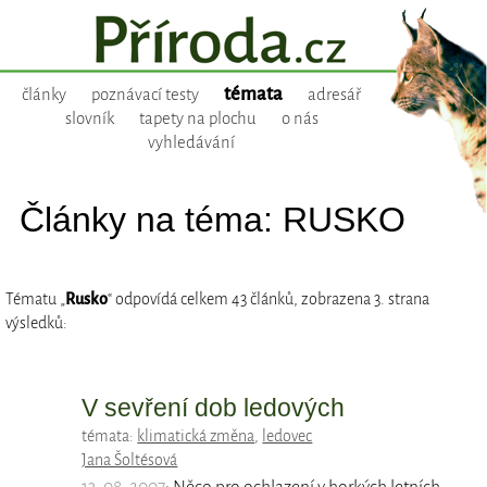
témata
články
poznávací testy
adresář
slovník
tapety na plochu
o nás
vyhledávání
Články na téma: RUSKO
Tématu „
Rusko
“ odpovídá celkem 43 článků, zobrazena 3. strana
výsledků:
V sevření dob ledových
témata:
klimatická změna
,
ledovec
Jana Šoltésová