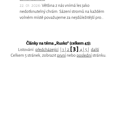
22. 01. 2026
: Většina z nás vnímá les jako
nedotknutelný chrám. Sázení stromů na každém
volném místě považujeme za nejdůležitější pro…
Články na téma „
Rusko
“ (celkem 43):
[ 3 ]
Listování:
předcházející
|
1
|
2
4
|
5
|
další
Celkem 5 stránek, zobrazit
první
nebo
poslední
stránku.