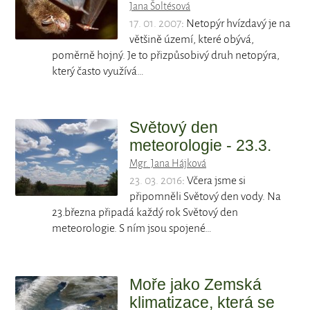
Jana Šoltésová
17. 01. 2007
: Netopýr hvízdavý je na
většině území, které obývá,
poměrně hojný. Je to přizpůsobivý druh netopýra,
který často využívá…
Světový den
meteorologie - 23.3.
Mgr. Jana Hájková
23. 03. 2016
: Včera jsme si
připomněli Světový den vody. Na
23.března připadá každý rok Světový den
meteorologie. S ním jsou spojené…
Moře jako Zemská
klimatizace, která se