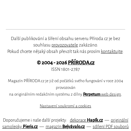
Další publikování a šíření obsahu serveru Příroda.cz je bez
souhlasu
provozovatele
zakázáno.
Pokud chcete nějaký obsah převzít tak nás prosím
kontaktujte
.
© 2004 - 2026
PŘÍRODA.cz
ISSN 1801-2787
Magazín PŘÍRODA.cz je již od počátků svého fungování v roce 2004
provozován
na originálním redakčním systému z dílny
Perpetum
web design
.
Nastavení soukromí a cookies
Doporučujeme i naše další projekty:
dekorace
Hapík.cz
—
originální
samolepky
Pieris.cz
—
magazín
Bejvávalo.cz
—
sdílení PDF souborů