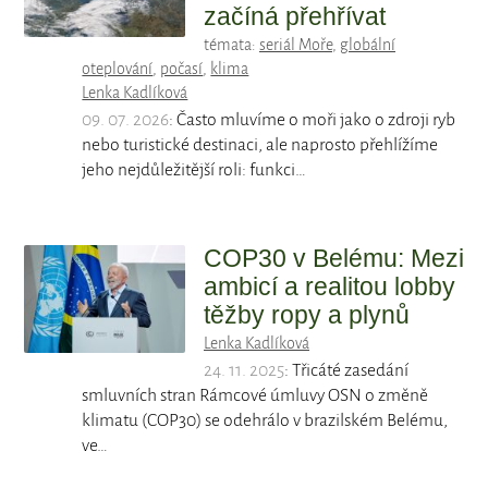
začíná přehřívat
témata:
seriál Moře
,
globální
oteplování
,
počasí
,
klima
Lenka Kadlíková
09. 07. 2026
: Často mluvíme o moři jako o zdroji ryb
nebo turistické destinaci, ale naprosto přehlížíme
jeho nejdůležitější roli: funkci…
COP30 v Belému: Mezi
ambicí a realitou lobby
těžby ropy a plynů
Lenka Kadlíková
24. 11. 2025
: Třicáté zasedání
smluvních stran Rámcové úmluvy OSN o změně
klimatu (COP30) se odehrálo v brazilském Belému,
ve…