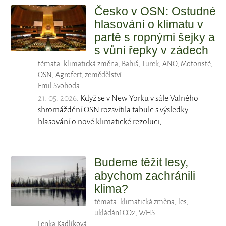
Česko v OSN: Ostudné
hlasování o klimatu v
partě s ropnými šejky a
s vůní řepky v zádech
témata:
klimatická změna
,
Babiš
,
Turek
,
ANO
,
Motoristé
,
OSN
,
Agrofert
,
zemědělství
Emil Svoboda
21. 05. 2026
: Když se v New Yorku v sále Valného
shromáždění OSN rozsvítila tabule s výsledky
hlasování o nové klimatické rezoluci,…
Budeme těžit lesy,
abychom zachránili
klima?
témata:
klimatická změna
,
les
,
ukládání CO2
,
WHS
Lenka Kadlíková