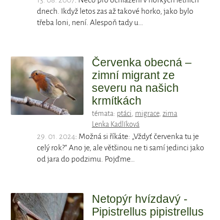
13. 08. 2007
: Něco pro ochlazení v horkých letních
dnech. Ikdyž letos zas až takové horko, jako bylo
třeba loni, není. Alespoň tady u…
Červenka obecná –
zimní migrant ze
severu na našich
krmítkách
témata:
ptáci
,
migrace
,
zima
Lenka Kadlíková
29. 01. 2024
: Možná si říkáte: „Vždyť červenka tu je
celý rok?“ Ano je, ale většinou ne ti samí jedinci jako
od jara do podzimu. Pojďme…
Netopýr hvízdavý -
Pipistrellus pipistrellus